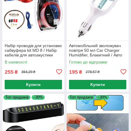
Набір проводів для установки
Автомобільний зволожувач
сабвуфера kit MD 8 / Набір
повітря 50 мл Car Charger
кабелів для автоакустики
Humidifier, Блакитний / Авто
освіжувач очисник
В наявності
Готово до відправки
255
195
₴
₴
364,29 ₴
278,57 ₴
Купити
Купити
Топ продажів
–30%
Топ продажів
–30%