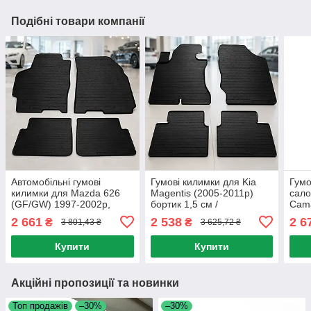
Подібні товари компанії
Автомобільні гумові
Гумові килимки для Kia
Гумо
килимки для Mazda 626
Magentis (2005-2011р)
сало
(GF/GW) 1997-2002р,
бортик 1,5 см /
Cama
бортик 1,5 см / Комплект
Автомобільні килимки в
борт
2 661
2 538
2 6
₴
₴
3 801,43 ₴
3 625,72 ₴
килимків в салон авто /
салон / Комплект килимків
кили
Автокилимки захисні
в авто
Авто
Купити
Купити
Акційні пропозиції та новинки
Топ продажів
–30%
–30%