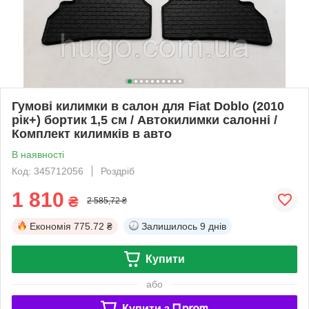
Гумові килимки в салон для Fiat Doblo (2010
рік+) бортик 1,5 см / Автокилимки салонні /
Комплект килимків в авто
В наявності
Код: 345712056
Роздріб
1 810
₴
2 585,72 ₴
Економія
775.72 ₴
Залишилось
9 днів
Купити
або
Купити з