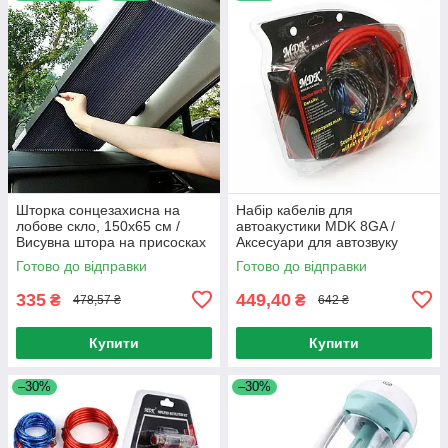
Шторка сонцезахисна на
Набір кабелів для
лобове скло, 150x65 см /
автоакустики MDK 8GA /
Висувна штора на присосках
Аксесуари для автозвуку
в авто / Відбивач в машину
Готово до відправки
Готово до відправки
335
449,40
₴
₴
478,57 ₴
642 ₴
Купити
Купити
–30%
–30%