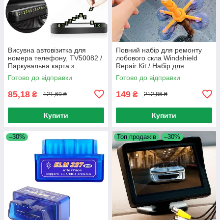
Висувна автовізитка для
Повний набір для ремонту
номера телефону, TV50082 /
лобового скла Windshield
Паркувальна карта з
Repair Kit / Набір для
номером / Візитка в
видалення тріщин скла
Готово до відправки
Готово до відправки
автомобіль
85,18
149
₴
₴
121,69 ₴
212,86 ₴
Купити
Купити
–30%
Топ продажів
–30%