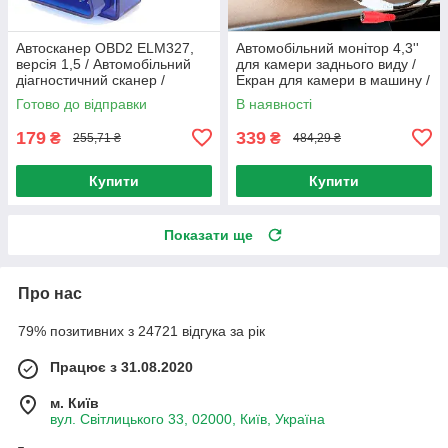
Автосканер OBD2 ELM327,
Автомобільний монітор 4,3''
версія 1,5 / Автомобільний
для камери заднього виду /
діагностичний сканер /
Екран для камери в машину /
Адаптер для діагностики авто
Дисплей в авто
Готово до відправки
В наявності
179
339
₴
₴
255,71 ₴
484,29 ₴
Купити
Купити
Показати ще
Про нас
79% позитивних з 24721 відгука за рік
Працює з 31.08.2020
м. Київ
вул. Світлицького 33, 02000, Київ, Україна