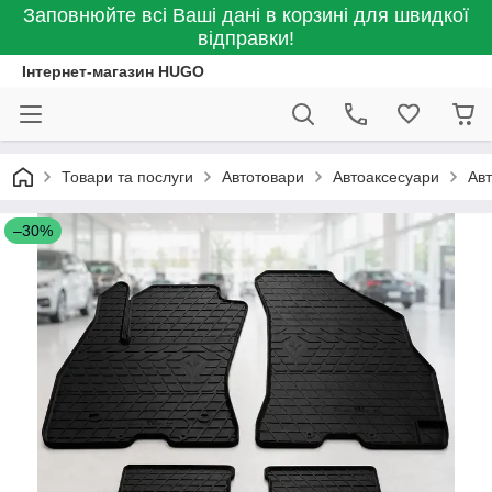
Заповнюйте всі Ваші дані в корзині для швидкої
відправки!
Інтернет-магазин HUGO
Товари та послуги
Автотовари
Автоаксесуари
Ав
–30%