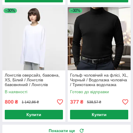
–30%
–30%
Лонгслів оверсайз, бавовна,
Гольф чоловічий на флісі, XL,
XS, Білий / Лонгслів
Чорный / Водолазка чоловіча
бавовняний / Лонгслів
/ Трикотажна водолазка
базовий / Лонгслів вільного
В наявності
Готово до відправки
крою
800
377
₴
₴
1 142,86 ₴
538,57 ₴
Купити
Купити
Показати ще