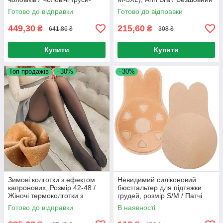
боксери / Труси шорти
топ / Безшовний ліфчик
Готово до відправки
Готово до відправки
449,30
215,60
₴
₴
641,86 ₴
308 ₴
Купити
Купити
Топ продажів
–30%
–30%
Зимові колготки з ефектом
Невидимий силіконовий
капронових, Розмір 42-48 /
бюстгальтер для підтяжки
Жіночі термоколготки з
грудей, розмір S/M / Патчі
хутром / Теплі колготи
для ліфтингу грудей
Готово до відправки
В наявності