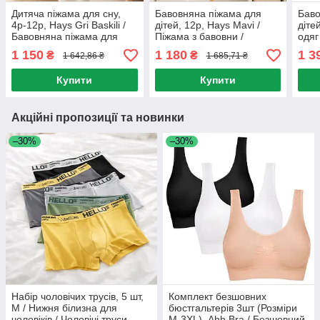
Дитяча піжама для сну,
Бавовняна піжама для
Баво
4р-12р, Hays Gri Baskili /
дітей, 12р, Hays Mavi /
діте
Бавовняна піжама для
Піжама з бавовни /
одяг
дітей / Дитячий костюм
Дитячий костюм для сну /
комп
1 150
1 180
1 3
₴
₴
1 642,86 ₴
1 685,71 ₴
домашній / Піжамний
Домашній комплект
піжа
комплект
піжамний
Купити
Купити
Акційні пропозиції та новинки
–30%
–30%
Набір чоловічих трусів, 5 шт,
Комплект безшовних
M / Нижня білизна для
бюстгальтерів 3шт (Розміри
чоловіків / Чоловічі труси-
M-3XL), Ahh Bra / Безшовний