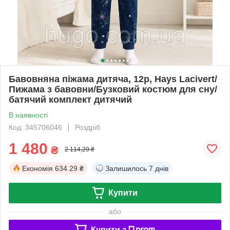
Бавовняна піжама дитяча, 12р, Hays Lacivert/
Пижама з бавовни/Бузковий костюм для сну/
батячий комплект дитячий
В наявності
Код: 345706046
Роздріб
1 480
₴
2 114,29 ₴
Економія
634.29 ₴
Залишилось
7 днів
Купити
або
Купити з