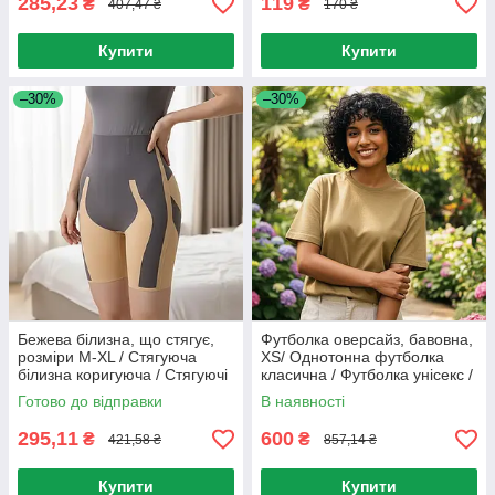
285,23
119
₴
₴
407,47 ₴
170 ₴
Купити
Купити
–30%
–30%
Бежева білизна, що стягує,
Футболка оверсайз, бавовна,
розміри M-XL / Стягуюча
XS/ Однотонна футболка
білизна коригуюча / Стягуючі
класична / Футболка унісекс /
панталони
Футболка бавовняна
Готово до відправки
В наявності
295,11
600
₴
₴
421,58 ₴
857,14 ₴
Купити
Купити