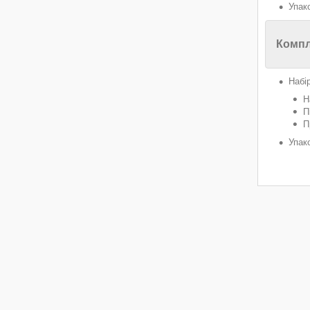
Упак
Компл
Набір
Н
П
П
Упак