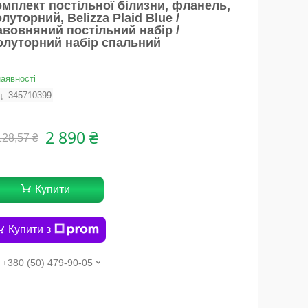
омплект постільної білизни, фланель,
луторний, Belizza Plaid Blue /
авовняний постільний набір /
олуторний набір спальний
наявності
д:
345710399
2 890 ₴
128,57 ₴
Купити
Купити з
+380 (50) 479-90-05