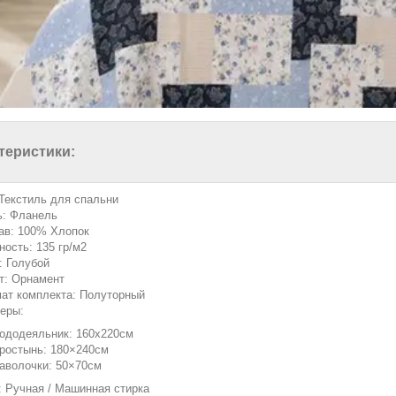
теристики:
 Текстиль для спальни
ь: Фланель
ав: 100% Хлопок
ность: 135 гр/м2
: Голубой
т: Орнамент
ат комплекта: Полуторный
еры:
ододеяльник: 160х220см
ростынь: 180×240см
аволочки: 50×70см
: Ручная / Машинная стирка