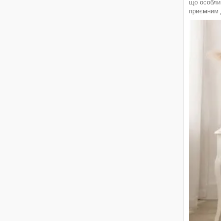
що особлив
приємним 