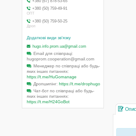
+380 (67) 878-53-65
+380 (50) 759-49-91
ОПТ
+380 (50) 759-50-25
Дроп
hugo.info.prom.ua@gmail.com
Email для співпраці
hugoprom.cooperation@gmail.com
Менеджер по співпраці або будь-
яких інших питаннях
https://t.me/HuGomanage
Дропшипінг
https://t.me/drophugo
Чат-бот по співпраці або будь-
яких інших питаннях
https://t.me/H24GoBot
Опи