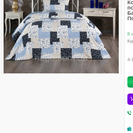
К
по
Б
П
В 
Ко
4 