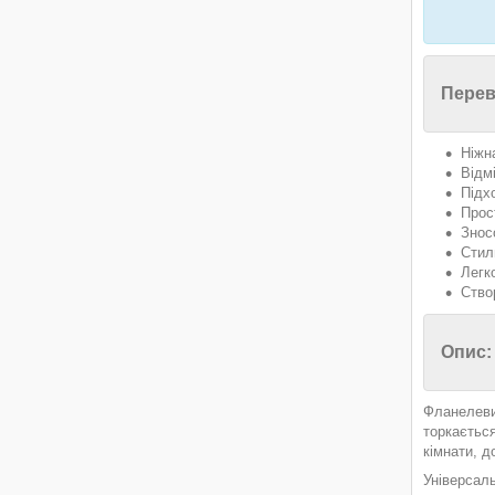
Перев
Ніжн
Відм
Підх
Прос
Знос
Стил
Легк
Ство
Опис:
Фланелевий
торкаєтьс
кімнати, д
Універсаль