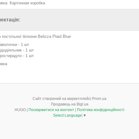
овка: Картонная коробка
ектація:
 постільної білизни Belizza Plaid Blue
аволочки - 1 шт
ідодіяльник - 1 шт
ростирадло - 1 шт
овка
Сайт створений на маркетплейсі
Prom.ua
Продавець на Bigl.ua
HUGO |
Поскаржитися на контент
|
Політика конфіденційності
Select Language
▼