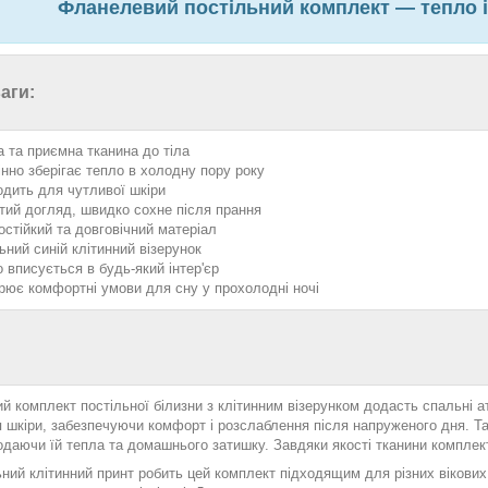
Фланелевий постільний комплект — тепло і
аги:
а та приємна тканина до тіла
інно зберігає тепло в холодну пору року
одить для чутливої шкіри
тий догляд, швидко сохне після прання
остійкий та довговічний матеріал
ьний синій клітинний візерунок
о вписується в будь-який інтер'єр
рює комфортні умови для сну у прохолодні ночі
 комплект постільної білизни з клітинним візерунком додасть спальні а
я шкіри, забезпечуючи комфорт і розслаблення після напруженого дня. 
одаючи їй тепла та домашнього затишку. Завдяки якості тканини комплект з
ний клітинний принт робить цей комплект підходящим для різних вікових 