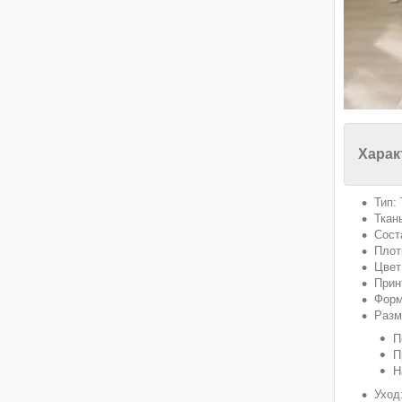
Харак
Тип:
Ткан
Сост
Плот
Цвет
Прин
Форм
Разм
П
П
Н
Уход