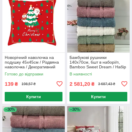
Новорічний наволочка на
Бамбукові рушники
подушку 45х45см / Різдвяна
140х70см, 6шт в наборі/п,
наволочка / Декоративний
Bamboo Sweet Dream / Набір
чохол для подушки
рушників / Ніжні рушники
Готово до відправки
В наявності
банні
139
2 581,20
₴
₴
198,57 ₴
3 687,43 ₴
Купити
Купити
–30%
–30%