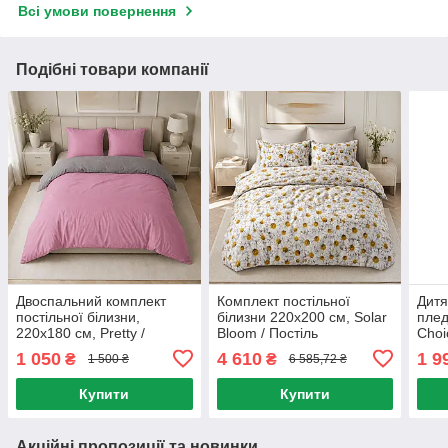
Всі умови повернення
Подібні товари компанії
Двоспальний комплект
Комплект постільної
Дитя
постільної білизни,
білизни 220х200 см, Solar
плед
220х180 см, Pretty /
Bloom / Постіль
Choi
Постіль з ранфорсу /
двоспальна / Євро набір
біли
1 050
4 610
1 9
₴
₴
1 500 ₴
6 585,72 ₴
Набір постільної білизни
постільної білизни
Комп
пост
Купити
Купити
Акційні пропозиції та новинки