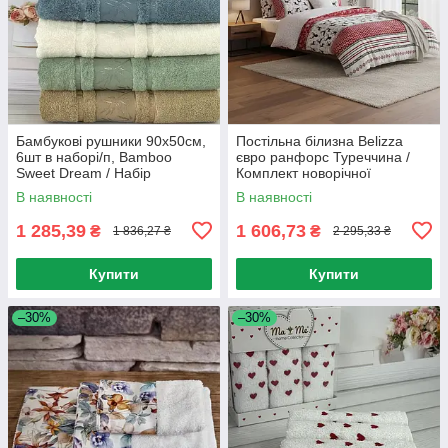
Бамбукові рушники 90х50см,
Постільна білизна Belizza
6шт в наборі/п, Bamboo
євро ранфорс Туреччина /
Sweet Dream / Набір
Комплект новорічної
рушників / Ніжні рушники для
постільної білизни
В наявності
В наявності
обличчя
1 285,39
1 606,73
₴
₴
1 836,27 ₴
2 295,33 ₴
Купити
Купити
–30%
–30%