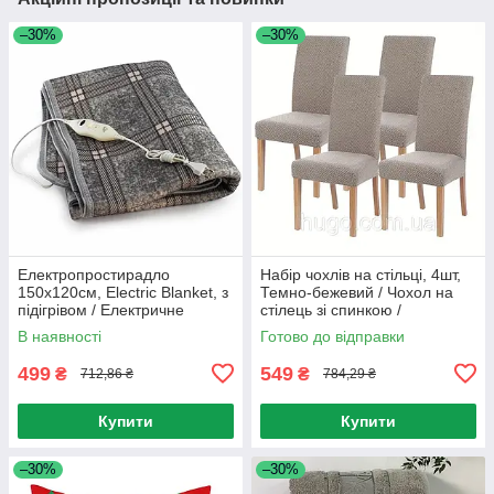
–30%
–30%
Електропростирадло
Набір чохлів на стільці, 4шт,
150х120см, Electric Blanket, з
Темно-бежевий / Чохол на
підігрівом / Електричне
стілець зі спинкою /
простирадло з
Універсальний чохол для
В наявності
Готово до відправки
терморегулятором
стільця
499
549
₴
₴
712,86 ₴
784,29 ₴
Купити
Купити
–30%
–30%