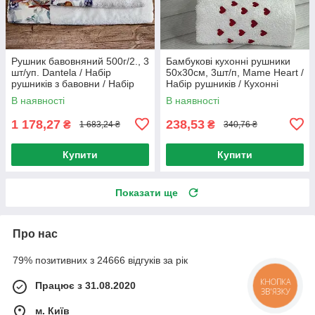
Рушник бавовняний 500г/2., 3
Бамбукові кухонні рушники
шт/уп. Dantela / Набір
50х30см, 3шт/п, Mame Heart /
рушників з бавовни / Набір
Набір рушників / Кухонні
рушників
рушники
В наявності
В наявності
1 178,27
238,53
₴
₴
1 683,24 ₴
340,76 ₴
Купити
Купити
Показати ще
Про нас
79% позитивних з 24666 відгуків за рік
Працює з 31.08.2020
КНОПКА
ЗВ'ЯЗКУ
м. Київ