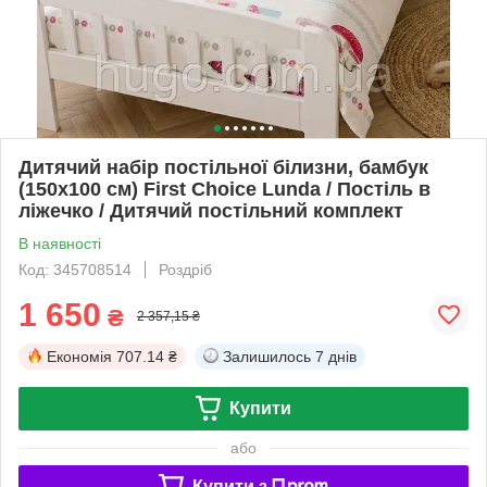
Дитячий набір постільної білизни, бамбук
(150х100 см) First Choice Lunda / Постіль в
ліжечко / Дитячий постільний комплект
В наявності
Код: 345708514
Роздріб
1 650
₴
2 357,15 ₴
Економія
707.14 ₴
Залишилось
7 днів
Купити
або
Купити з