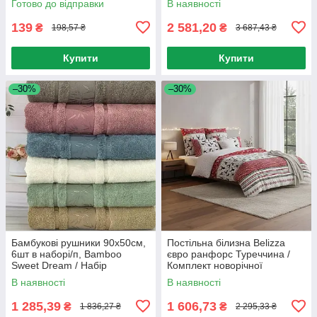
Готово до відправки
В наявності
банні
139
2 581,20
₴
₴
198,57 ₴
3 687,43 ₴
Купити
Купити
–30%
–30%
Бамбукові рушники 90х50см,
Постільна білизна Belizza
6шт в наборі/п, Bamboo
євро ранфорс Туреччина /
Sweet Dream / Набір
Комплект новорічної
рушників / Ніжні рушники для
постільної білизни
В наявності
В наявності
обличчя
1 285,39
1 606,73
₴
₴
1 836,27 ₴
2 295,33 ₴