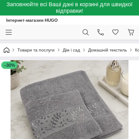
Заповнюйте всі Ваші дані в корзині для швидкої
відправки!
Інтернет-магазин HUGO
Товари та послуги
Дім і сад
Домашній текстиль
К
–30%