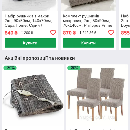
Набір рушників з махри,
Комплект рушників
Набі
2шт, 90х50см, 140х70см,
махрових, 2шт, 50х90см,
2шт 
Capa Home, Сірий /
70х140см, Philippus Prime
Boyu
Махрові рушники з
Plus Lacin / Набір рушників
зеле
840
870
855
₴
₴
1 200 ₴
1 242,86 ₴
бавовни / Коттонові
з махри / Махрові рушники
рушн
рушники
махр
Купити
Купити
Акційні пропозиції та новинки
–30%
–30%