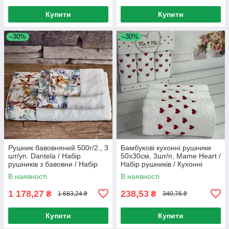
Купити
Купити
–30%
–30%
Рушник бавовняний 500г/2., 3
Бамбукові кухонні рушники
шт/уп. Dantela / Набір
50х30см, 3шт/п, Mame Heart /
рушників з бавовни / Набір
Набір рушників / Кухонні
рушників
рушники
В наявності
В наявності
1 178,27
238,53
₴
₴
1 683,24 ₴
340,76 ₴
Купити
Купити