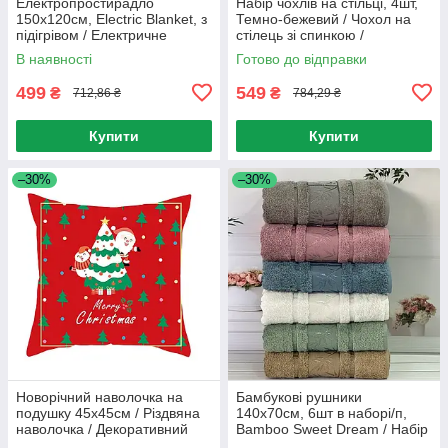
Електропростирадло
Набір чохлів на стільці, 4шт,
150х120см, Electric Blanket, з
Темно-бежевий / Чохол на
підігрівом / Електричне
стілець зі спинкою /
простирадло з
Універсальний чохол для
В наявності
Готово до відправки
терморегулятором
стільця
499
549
₴
₴
712,86 ₴
784,29 ₴
Купити
Купити
–30%
–30%
Новорічний наволочка на
Бамбукові рушники
подушку 45х45см / Різдвяна
140х70см, 6шт в наборі/п,
наволочка / Декоративний
Bamboo Sweet Dream / Набір
чохол для подушки
рушників / Ніжні рушники