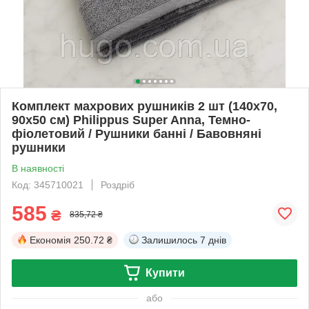
Комплект махрових рушників 2 шт (140х70,
90х50 см) Philippus Super Anna, Темно-
фіолетовий / Рушники банні / Бавовняні
рушники
В наявності
Код: 345710021
Роздріб
585
₴
835,72 ₴
Економія
250.72 ₴
Залишилось
7 днів
Купити
або