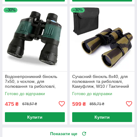
–30%
–30%
Водонепроникний бінокль
Сучасний бінокль 8х40, для
7х50, з чохлом, для
полювання та риболовлі,
полювання та риболовлі,
Камуфляж, W10 / Тактичний
750B-4802 / Тактичний
професійний бінокль
Готово до відправки
Готово до відправки
бінокль
475
599
₴
₴
678,57 ₴
855,71 ₴
Купити
Купити
Показати ще