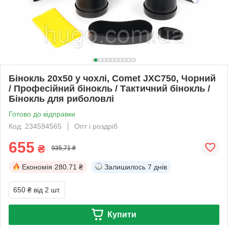
Бінокль 20x50 у чохлі, Comet JXC750, Чорний
/ Професійний бінокль / Тактичний бінокль /
Бінокль для риболовлі
Готово до відправки
Код: 234594565
Опт і роздріб
655
₴
935,71 ₴
Економія
280.71 ₴
Залишилось
7 днів
650 ₴
від 2 шт.
Купити