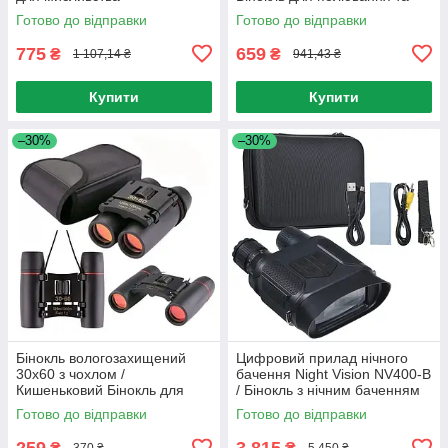
роболовлі
Готово до відправки
Готово до відправки
775
659
₴
₴
1 107,14 ₴
941,43 ₴
Купити
Купити
–30%
–30%
Бінокль вологозахищений
Цифровий прилад нічного
30х60 з чохлом /
бачення Night Vision NV400-B
Кишеньковий Бінокль для
/ Бінокль з нічним баченням
полювання та риболовлі
Готово до відправки
Готово до відправки
259
3 815