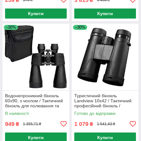
₴
₴
370 ₴
5 450 ₴
Купити
Купити
–30%
–30%
Водонепроникний бінокль
Туристичний бінокль
60х90, з чохлом / Тактичний
Landview 10х42 / Тактичний
бінокль для полювання та
професійний бінокль /
риболовлі
Військовий бінокль
В наявності
Готово до відправки
949
1 079
₴
₴
1 355,71 ₴
1 541,43 ₴
Купити
Купити