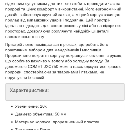
відмінним супутником для тих, хто любить проводити час на
природі та цінує комфорт у використанні. Його ергономічний
дизайн забезпечує зручний захват, а міцний корпус захищає
прилад від випадкових ударів і подряпин. Цей пристрій
ідеально підходить для спостережень у лісі або на відкритих
просторах, дозволяючи розглянути найдрібніші деталі
навколишнього світу.
Пристрій легко поміщається в рюкзак, що робить його
практичним вибором для мандрівників і мисливців.
Прорезинене покриття корпусу покращує зчеплення з рукою,
що особливо важливо у вологу або холодну погоду. За
допомогою COMET JXC750 можна насолоджуватися красою
природи, спостерігаючи за тваринами і птахами, не
порушуючи їх спокій.
Характеристики:
Увеличение: 20x
Диаметр объектива: 50 мм
Материал корпуса: прорезиненный пластик
Тип призмы: Porro