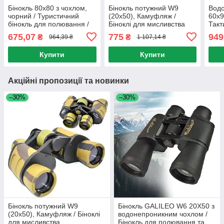
Бінокль 80x80 з чохлом,
Бінокль потужний W9
Водо
чорний / Туристичний
(20x50), Камуфляж /
60х9
бінокль для полювання /
Біноклі для мисливства
Такт
Бінокль для
полю
675,07
775
949
₴
₴
964,39 ₴
1 107,14 ₴
спостереження
Купити
Купити
Акційні пропозиції та новинки
–30%
–30%
Бінокль потужний W9
Бінокль GALILEO W6 20X50 з
(20x50), Камуфляж / Біноклі
водонепроникним чохлом /
для мисливства
Бінокль для полювання та