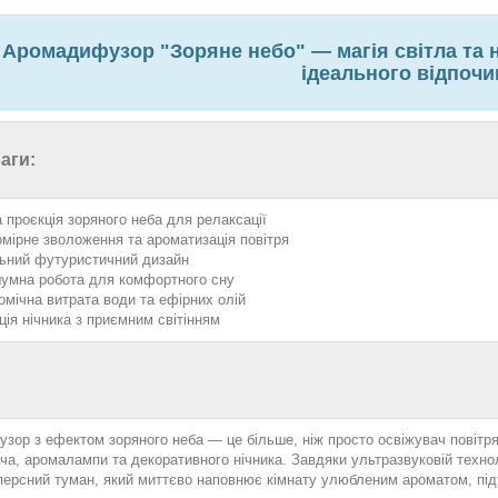
Аромадифузор "Зоряне небо" — магія світла та 
ідеального відпочи
аги:
а проєкція зоряного неба для релаксації
омірне зволоження та ароматизація повітря
ьний футуристичний дизайн
умна робота для комфортного сну
омічна витрата води та ефірних олій
ція нічника з приємним світінням
зор з ефектом зоряного неба — це більше, ніж просто освіжувач повітря
а, аромалампи та декоративного нічника. Завдяки ультразвуковій техноло
персний туман, який миттєво наповнює кімнату улюбленим ароматом, під