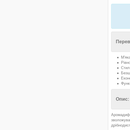
Перев
М'як
Рівн
Стил
Безш
Екон
Функ
Опис:
Аромадифу
зволожувач
дрібнодис