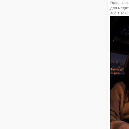
Головна ос
для медита
або в зоні