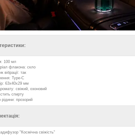
теристики:
м: 100 мл
ріал флакона: скло
к вібрації: так
ення: Type-C
ір: 63х40х29 мм
аромату: свіжий, озоновий
істить спирту
р рідини: прозорий
ектація:
адифузор "Космічна свіжість"