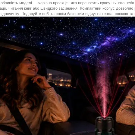
обливість моделі — чарівна проєкція, яка переносить красу нічного неба
ції, читання книг або швидкого засинання. Компактний корпус дозволяє 
 відпочинку. Подаруйте собі та своїм близьким відчуття тепла, спокою т