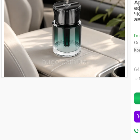
А
еф
Ч
ав
Го
Опт
Ко
64