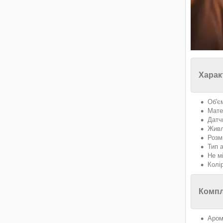
Харак
Об'є
Мате
Датчи
Живл
Розм
Тип 
Не м
Колі
Компл
Аром