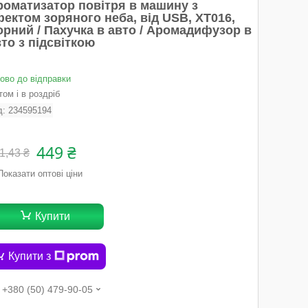
роматизатор повітря в машину з
ектом зоряного неба, від USВ, XT016,
орний / Пахучка в авто / Аромадифузор в
то з підсвіткою
тово до відправки
ом і в роздріб
д:
234595194
449 ₴
1,43 ₴
Показати оптові ціни
Купити
Купити з
+380 (50) 479-90-05