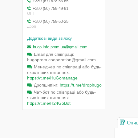
+380 (67) 878-53-65
+380 (50) 759-49-91
ОПТ
+380 (50) 759-50-25
Дроп
hugo.info.prom.ua@gmail.com
Email для співпраці
hugoprom.cooperation@gmail.com
Менеджер по співпраці або будь-
яких інших питаннях
https://t.me/HuGomanage
Дропшипінг
https://t.me/drophugo
Чат-бот по співпраці або будь-
яких інших питаннях
https://t.me/H24GoBot
Опи