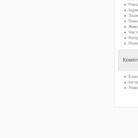
Рівн
Інди
Захис
Пово
Живл
Част
Колі
Розм
Компл
Елек
Інстр
Упак