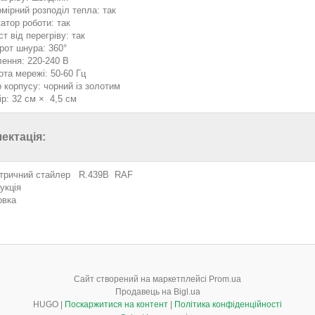
омірний розподіл тепла: так
катор роботи: так
т від перегріву: так
рот шнура: 360°
ення: 220-240 В
ота мережі: 50-60 Гц
р корпусу: чорний із золотим
ір: 32 см × 4,5 см
ектація:
тричний стайлер R.439B RAF
укція
овка
Сайт створений на маркетплейсі
Prom.ua
Продавець на Bigl.ua
HUGO |
Поскаржитися на контент
|
Політика конфіденційності