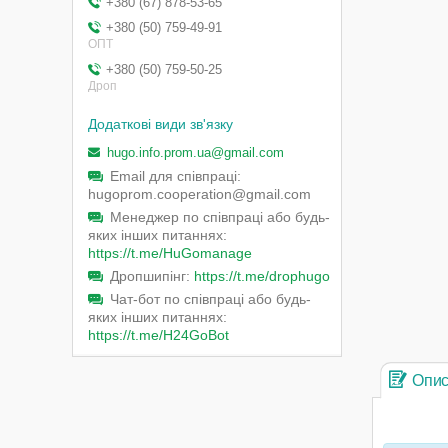
+380 (67) 878-53-65
+380 (50) 759-49-91
ОПТ
+380 (50) 759-50-25
Дроп
hugo.info.prom.ua@gmail.com
Email для співпраці
hugoprom.cooperation@gmail.com
Менеджер по співпраці або будь-
яких інших питаннях
https://t.me/HuGomanage
Дропшипінг
https://t.me/drophugo
Чат-бот по співпраці або будь-
яких інших питаннях
https://t.me/H24GoBot
Опи