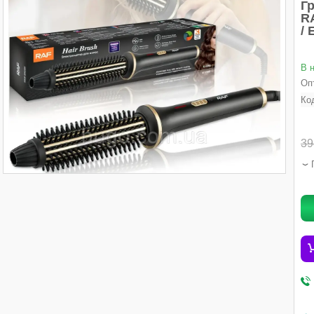
Гр
R
/
В 
Опт
Ко
39