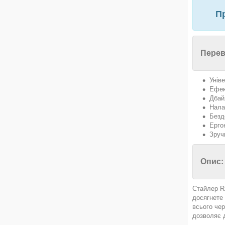
Пр
Перев
Унів
Ефек
Дбай
Нала
Безд
Ерго
Зруч
Опис:
Стайлер R
досягнете 
всього чер
дозволяє 