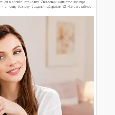
ься в процесі стайлінгу. Світловий індикатор завжди
ечить повну безпеку. Завдяки габаритам 32×4,5 см стайлер