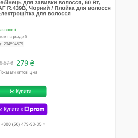
ебінець для завивки волосся, 60 Вт,
AF R.439B, Чорний / Плойка для волосся
 Електрощітка для волосся
наявності
ом і в роздріб
д:
234594879
279 ₴
8,57 ₴
Показати оптові ціни
Купити
Купити з
+380 (50) 479-90-05