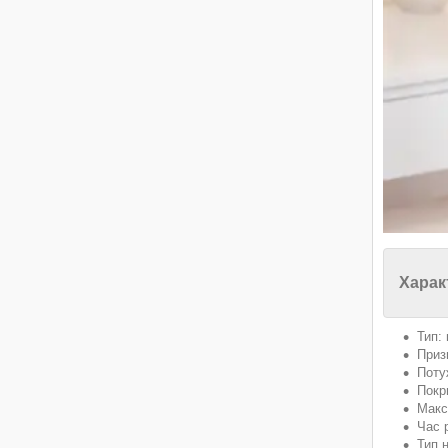
Харак
Тип:
Приз
Поту
Покр
Макс
Час р
Тип 