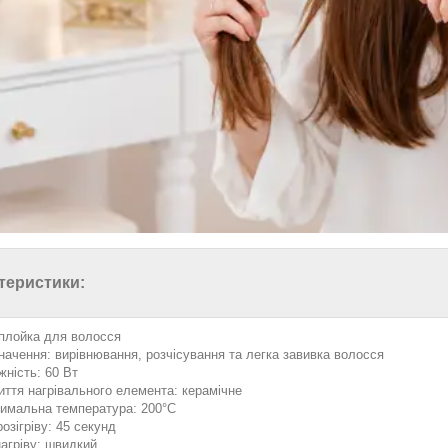
теристики:
 плойка для волосся
начення: вирівнювання, розчісування та легка завивка волосся
жність: 60 Вт
иття нагрівального елемента: керамічне
имальна температура: 200°C
озігріву: 45 секунд
нагріву: швидкий