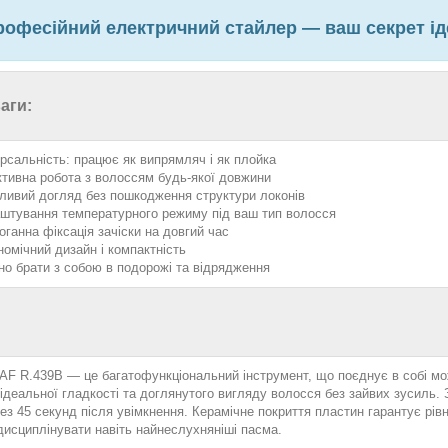
офесійний електричний стайлер — ваш секрет іде
аги:
ерсальність: працює як випрямляч і як плойка
тивна робота з волоссям будь-якої довжини
ливий догляд без пошкодження структури локонів
штування температурного режиму під ваш тип волосся
оганна фіксація зачіски на довгий час
номічний дизайн і компактність
но брати з собою в подорожі та відрядження
AF R.439B — це багатофункціональний інструмент, що поєднує в собі мож
ідеальної гладкості та доглянутого вигляду волосся без зайвих зусиль. 
ез 45 секунд після увімкнення. Керамічне покриття пластин гарантує рів
дисциплінувати навіть найнеслухняніші пасма.