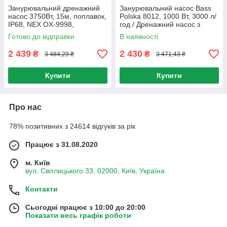
Занурювальний дренажний
Занурювальний насос Bass
насос 3750Вт, 15м, поплавок,
Polska 8012, 1000 Вт, 3000 л/
IP68, NEX OX-9998,
год / Дренажний насос з
Червоний / Дренажний насос
поплавком / Помпа для
Готово до відправки
В наявності
для відкачування вигрібної
брудної та чистої води
ями
2 439
2 430
₴
₴
3 484,29 ₴
3 471,43 ₴
Купити
Купити
Про нас
78% позитивних з 24614 відгуків за рік
Працює з 31.08.2020
м. Київ
вул. Світлицького 33, 02000, Київ, Україна
Контакти
Сьогодні працює з 10:00 до 20:00
Показати весь графік роботи