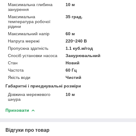
Максимальна глибина
10 м
занурення
Максимальна
35 град.
температура робочої
рідини
Максимальний напір
60 м
Напруга мережі
220~240 В
Пропускна здатність
1.1 куб.м/год
Спосіб установки насоса
Занурювальний
Стан
Новий
Частота
60 Гц
Якість води
Чистий
Габаритні і приєднувальні розміри
Довжина мережевого
10 м
шнура
Приховати
Відгуки про товар