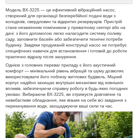
Модель BX-3225 — це ефективний вібраційний насос,
створений для організації безперебійної подачі води з
колодязів, свердловин та відкритих резервуарів. Пристрій
стане незамінним помічником у приватному секторі або на
дачі: з його допомогою легко налагодити систему поливу
саду, заповнити басейн або забезпечити технічні потреби
будинку. Завдяки продуманій конструкції насос не потребує
специфічних навичок для встановлення і готовий до роботи
практично відразу після занурення.
Однією з головних переваг приладу є його акустичний
комфорт — мінімальний рівень вібрацій та шуму дозволяє
використовувати його поблизу житлових будівель. Міцний
корпус надійно захищає внутрішні механізми від зовнішніх
впливів, забезпечуючи справну роботу в будь-яких погодних
умовах. Вибираючи BX-3225, ви отримуєте довговічне та
невибагливе обладнання, яке візьме на себе всі завдання з
перекачування води, заощаджуючи ваші сили та час.