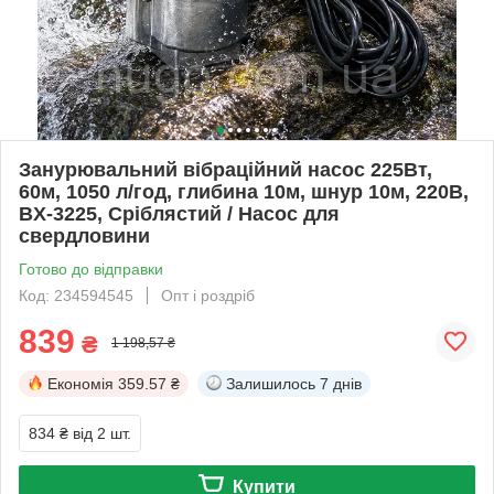
Занурювальний вібраційний насос 225Вт,
60м, 1050 л/год, глибина 10м, шнур 10м, 220В,
BX-3225, Сріблястий / Насос для
свердловини
Готово до відправки
Код: 234594545
Опт і роздріб
839
₴
1 198,57 ₴
Економія
359.57 ₴
Залишилось
7 днів
834 ₴
від 2 шт.
Купити