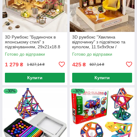
3D Румбокс "Будиночок в
3D румбокс "Хвилина
японському стилі" з
відпочинку" з підсвіткою та
підсвічуванням, 29х21х18.8
куполом, 11.5х9х9см /
см / 3D Інтер'єрний
Конструктор 3D / Інтер'єрний
Готово до відправки
Готово до відправки
конструктор / 3D-конструктор-
конструктор / Румбокс
румбокс
1 279
425
₴
₴
1 827,14 ₴
607,14 ₴
Купити
Купити
–30%
–30%