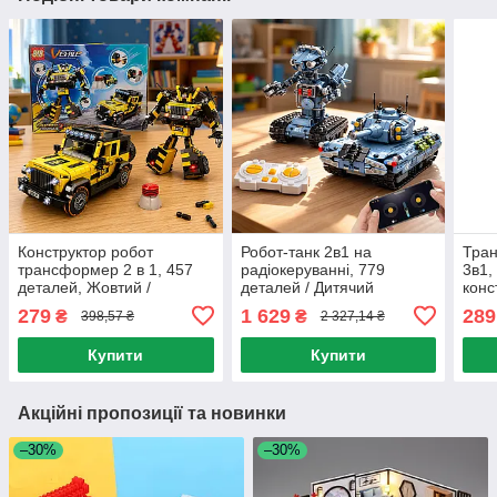
Конструктор робот
Робот-танк 2в1 на
Тран
трансформер 2 в 1, 457
радіокеруванні, 779
3в1,
деталей, Жовтий /
деталей / Дитячий
конс
Конструктор джип /
конструктор на
/ Ко
279
1 629
289
₴
₴
398,57 ₴
2 327,14 ₴
Трансформер-машинка /
радіокеруванні /
тран
Дитячий конструктор
Конструктор танк
Конс
Купити
Купити
трансформер
Акційні пропозиції та новинки
–30%
–30%