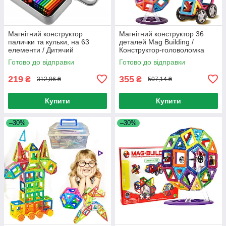
Магнітний конструктор
Магнітний конструктор 36
палички та кульки, на 63
деталей Mag Building /
елементи / Дитячий
Конструктор-головоломка
конструктор для розвитку на
для дітей / Конструктор на
Готово до відправки
Готово до відправки
магнітах
магнітах
219
355
₴
₴
312,86 ₴
507,14 ₴
Купити
Купити
–30%
–30%