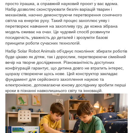
просто іграшка, а справжній науковий проєкт у вас вдома.
Набір дозволяє сконструювати безліч варіацій тварин і
механізмів, наочно демонструючи перетворення сонячного
світла на енергію руху. Такий процес захоплює уяву і
перетворює навчання на захопливу гру, де кожна зібрана
модель оживає на очах. Це чудовий спосіб розвинути
посидючість, уважність до деталей і зрозуміти базові
принципи роботи сучасних технологій.
Набір Solar Robot Animals об'єднує покоління: збирати роботів
буде цікаво як дітям, так і дорослим, перетворюючи сімейний
вечір на творче дослідження. Різноманітність доступних
конфігурацій гарантує, що дитина довго не втратить інтерес,
щоразу створюючи щось нове. Цей конструктор закладає
фундамент для серйозного захоплення наукою та
електронікою, допомагаючи юному досліднику зробити перші
кроки в пізнанні навколишнього світу та інновацій.