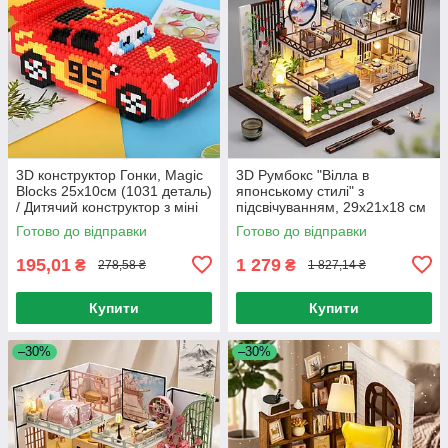
3D конструктор Гонки, Magic
3D Румбокс "Вілла в
Blocks 25х10см (1031 деталь)
японському стилі" з
/ Дитячий конструктор з міні
підсвічуванням, 29х21х18 см
блоків / Піксельний
/ Інтер'єрний конструктор /
Готово до відправки
Готово до відправки
конструктор 3Д
3D-конструктор
195,01
1 279
₴
₴
278,58 ₴
1 827,14 ₴
Купити
Купити
–30%
–30%