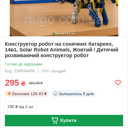
Конструктор робот на сонячних батареях,
14в1, Solar Robot Animals, Жовтий / Дитячий
розвиваючий конструктор робот
Готово до відправки
Код: 234594496
Опт і роздріб
295
₴
421,43 ₴
Економія
126.43 ₴
Залишилось
8 днів
290 ₴
від 2 шт.
Купити