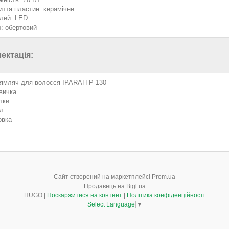
иття пластин: керамічне
лей: LED
: обертовий
ектація:
ямляч для волосся IPARAH P-130
вичка
лки
л
овка
Сайт створений на маркетплейсі
Prom.ua
Продавець на Bigl.ua
HUGO |
Поскаржитися на контент
|
Політика конфіденційності
Select Language
▼