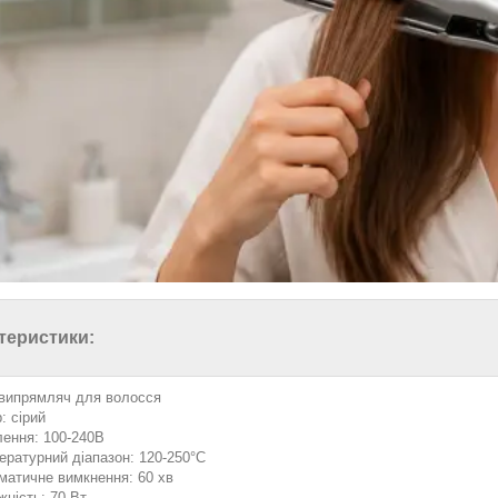
теристики:
 випрямляч для волосся
: сірий
ення: 100-240В
ературний діапазон: 120-250°C
матичне вимкнення: 60 хв
жність: 70 Вт