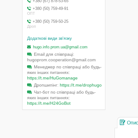
+380 (67) 878-53-65
+380 (50) 759-49-91
ОПТ
+380 (50) 759-50-25
Дроп
hugo.info.prom.ua@gmail.com
Email для співпраці
hugoprom.cooperation@gmail.com
Менеджер по співпраці або будь-
яких інших питаннях
https://t.me/HuGomanage
Дропшипінг
https://t.me/drophugo
Чат-бот по співпраці або будь-
яких інших питаннях
https://t.me/H24GoBot
Опи