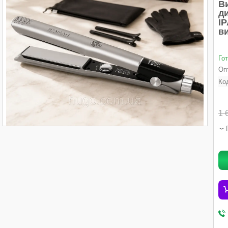
В
ди
IP
в
Го
Опт
Ко
1 