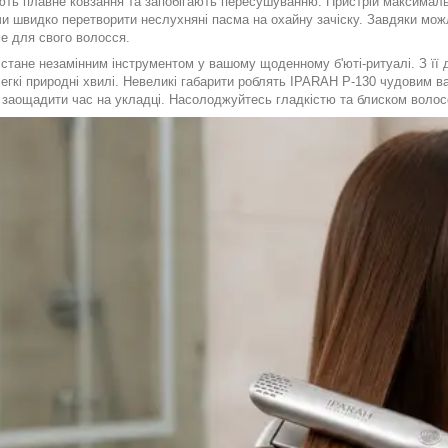
ють плавне ковзання та запобігають пересушуванню. Пристрій максимальн
и швидко перетворити неслухняні пасма на охайну зачіску. Завдяки можл
е для свого волосся.
 стане незамінним інструментом у вашому щоденному б'юті-ритуалі. З її
егкі природні хвилі. Невеликі габарити роблять IPARAH P-130 чудовим ва
 заощадити час на укладці. Насолоджуйтесь гладкістю та блиском волос