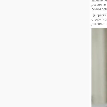
забезпечу
дозволяюч
режим сам
Ця праска
створити л
дозволить