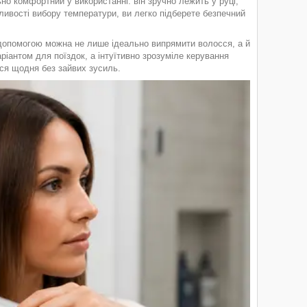
о комфортний у використанні: він зручно лежить у руці,
ивості вибору температури, ви легко підберете безпечний
 допомогою можна не лише ідеально випрямити волосся, а й
ріантом для поїздок, а інтуїтивно зрозуміле керування
ся щодня без зайвих зусиль.