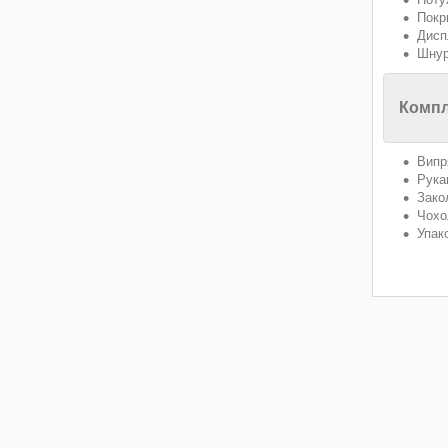
Покр
Дисп
Шнур
Компл
Випр
Рука
Зако
Чохо
Упак