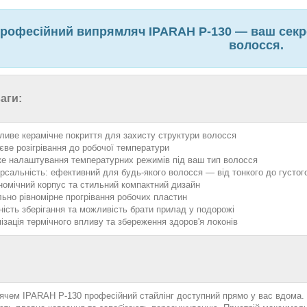
рофесійний випрямляч IPARAH P-130 — ваш секре
волосся.
аги:
ливе керамічне покриття для захисту структури волосся
єве розігрівання до робочої температури
ке налаштування температурних режимів під ваш тип волосся
ерсальність: ефективний для будь-якого волосся — від тонкого до густог
номічний корпус та стильний компактний дизайн
льно рівномірне прогрівання робочих пластин
ність зберігання та можливість брати прилад у подорожі
мізація термічного впливу та збереження здоров'я локонів
ячем IPARAH P-130 професійний стайлінг доступний прямо у вас вдома. Г