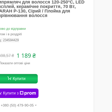
ипрямляч для волосся 120-250°C, LED
сплей, керамічне покриття, 70 Вт,
ARAH P-130, Сірий / Плойка для
ирівнювання волосся
тово до відправки
ом і в роздріб
д:
234594429
1 189 ₴
698,57 ₴
Показати оптові ціни
Купити
Купити з
+380 (50) 479-90-05