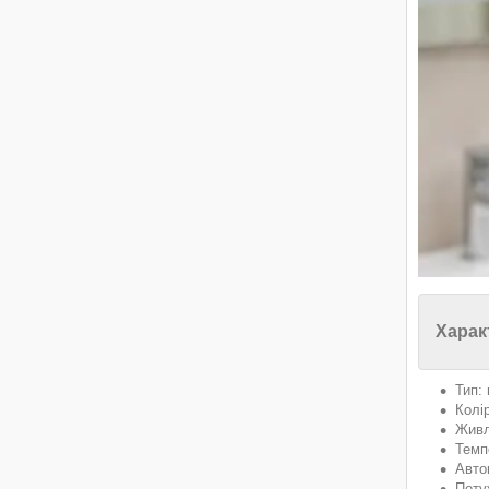
Харак
Тип:
Колір
Живл
Темп
Авто
Поту