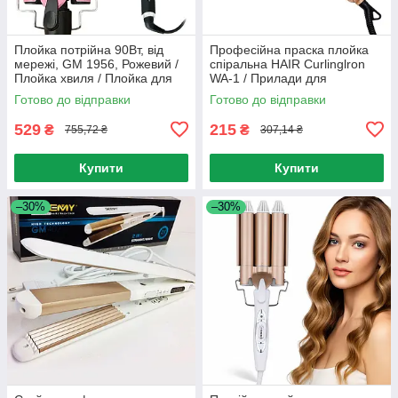
Плойка потрійна 90Вт, від
Професійна праска плойка
мережі, GM 1956, Рожевий /
спіральна HAIR Curlinglron
Плойка хвиля / Плойка для
WA-1 / Прилади для
волосся / Щипці для завивки
укладання волосся
Готово до відправки
Готово до відправки
волосся
529
215
₴
₴
755,72 ₴
307,14 ₴
Купити
Купити
–30%
–30%