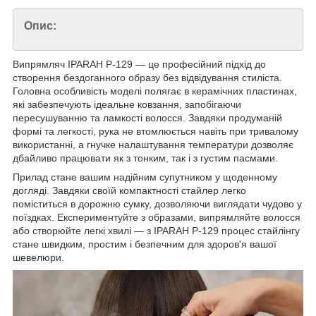
Опис:
Випрямляч IPARAH P-129 — це професійний підхід до
створення бездоганного образу без відвідування стиліста.
Головна особливість моделі полягає в керамічних пластинах,
які забезпечують ідеальне ковзання, запобігаючи
пересушуванню та ламкості волосся. Завдяки продуманій
формі та легкості, рука не втомлюється навіть при тривалому
використанні, а гнучке налаштування температури дозволяє
дбайливо працювати як з тонким, так і з густим пасмами.
Прилад стане вашим надійним супутником у щоденному
догляді. Завдяки своїй компактності стайлер легко
поміститься в дорожню сумку, дозволяючи виглядати чудово у
поїздках. Експериментуйте з образами, випрямляйте волосся
або створюйте легкі хвилі — з IPARAH P-129 процес стайлінгу
стане швидким, простим і безпечним для здоров'я вашої
шевелюри.