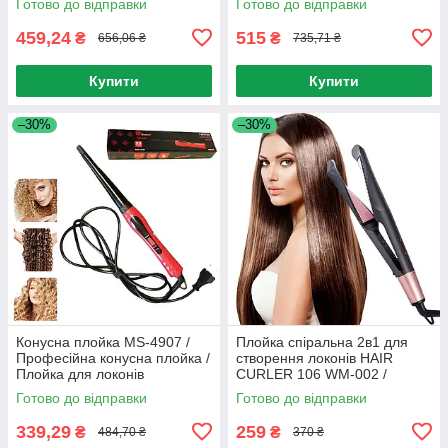
Готово до відправки
Готово до відправки
459,24
515
₴
₴
656,06 ₴
735,71 ₴
Купити
Купити
–30%
–30%
Конусна плойка MS-4907 /
Плойка спіральна 2в1 для
Професійна конусна плойка /
створення локонів HAIR
Плойка для локонів
CURLER 106 WM-002 /
Спіральний випрямляч для
Готово до відправки
Готово до відправки
волосся
339,29
259
₴
₴
484,70 ₴
370 ₴