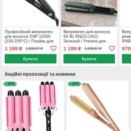
Професійний випрямляч
Випрямляч для волосся,
Випр
для волосся DSP 10255
65 Вт, ENZO-2410,
режи
(150-230°C) / Плойка для
Зелений / Утюжок для
IPAR
волосся з титановим
волосся / Плойка для
Щипц
1 189
1 189
979
₴
₴
1 698,57 ₴
1 698,57 ₴
покриттям / Щипці для
волосся / Праска для
Кера
волосся
волосся
воло
Купити
Купити
Акційні пропозиції та новинки
–30%
–30%