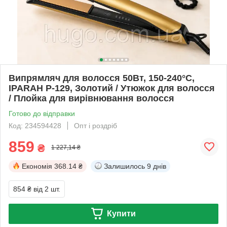
Випрямляч для волосся 50Вт, 150-240°C,
IPARAH P-129, Золотий / Утюжок для волосся
/ Плойка для вирівнювання волосся
Готово до відправки
Код: 234594428
Опт і роздріб
859
₴
1 227,14 ₴
Економія
368.14 ₴
Залишилось
9 днів
854 ₴
від 2 шт.
Купити