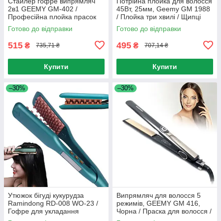
Стайлер гофре випрямляч
Потрійна плойка для волосся
2в1 GEEMY GM-402 /
45Вт, 25мм, Geemy GM 1988
Професійна плойка прасок
/ Плойка три хвилі / Щипці
для волосся
для створення хвиль
Готово до відправки
Готово до відправки
515
495
₴
₴
735,71 ₴
707,14 ₴
Купити
Купити
–30%
–30%
Утюжок бігуді кукурудза
Випрямляч для волосся 5
Ramindong RD-008 WO-23 /
режимів, GEEMY GM 416,
Гофре для укладання
Чорна / Праска для волосся /
волосся
Плойка для волосся