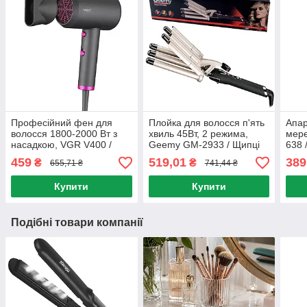
Професійний фен для
Плойка для волосся п'ять
Апар
волосся 1800-2000 Вт з
хвиль 45Вт, 2 режима,
мере
насадкою, VGR V400 /
Geemy GM-2933 / Щипці
638 
Потужний фен для
для завивки волосся з
воло
459
519,01
389
₴
₴
655,71 ₴
741,44 ₴
укладання волосся
регулюванням
дарс
температури
Купити
Купити
Подібні товари компанії