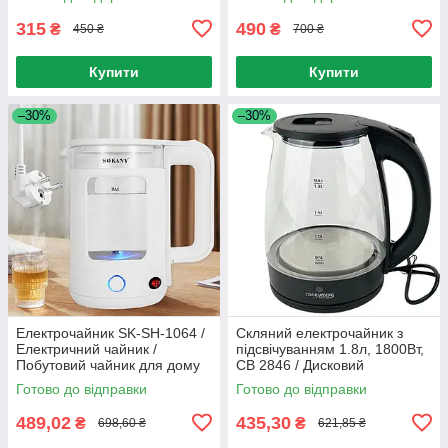
315
490
₴
₴
450 ₴
700 ₴
Купити
Купити
–30%
–30%
Електрочайник SK-SH-1064 /
Скляний електрочайник з
Електричний чайник /
підсвічуванням 1.8л, 1800Вт,
Побутовий чайник для дому
CB 2846 / Дисковий
електрочайник зі скла
Готово до відправки
Готово до відправки
489,02
435,30
₴
₴
698,60 ₴
621,85 ₴