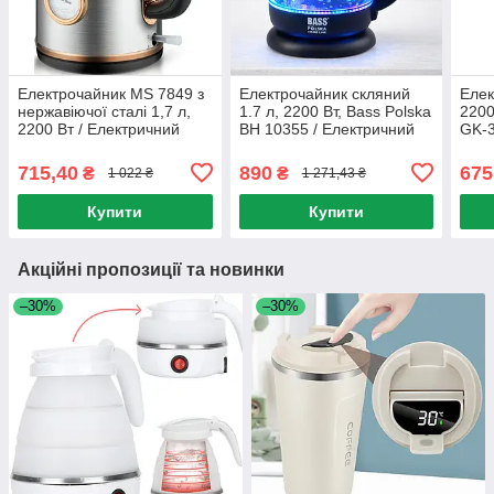
Електрочайник MS 7849 з
Електрочайник скляний
Елек
нержавіючої сталі 1,7 л,
1.7 л, 2200 Вт, Bass Polska
2200
2200 Вт / Електричний
BH 10355 / Електричний
GK-3
чайник / Дисковий чайник
чайник для дому /
елек
Кухонний чайник дисковий
Елек
715,40
890
675
₴
₴
1 022 ₴
1 271,43 ₴
авто
Купити
Купити
Акційні пропозиції та новинки
–30%
–30%