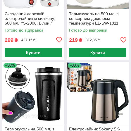
Складаний дорожній
Термокухоль на 500 мл, з
електрочайник із силікону,
сенсорним дисплеєм
600 мл, YS-2008, Білий /
температури EL-SW-1811,
Маленький електричний
Біла / Термочашка з
Готово до відправки
Готово до відправки
чайник
датчиком температури
299
219
₴
₴
427,15 ₴
312,86 ₴
Купити
Купити
–30%
–30%
Термокухоль на 500 мл, з
Електрочайник Sokany SK-