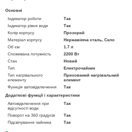
Основні
Індикатор роботи
Так
Індикатор рівня води
Так
Колір корпусу
Прозорий
Матеріал корпусу
Нержавіюча сталь, Скло
Об`єм
1.7 л
Споживана потужність
2200 Вт
Стан
Новий
Тип
Електрочайник
Тип нагрівального
Прихований нагрівальний
елементу
елемент
Функція автовідключення
Так
Додаткові функції і характеристики
Автовідключення при
Так
відсутності води
Поворот на 360 градусів
Так
Підсвічування чайника
Так