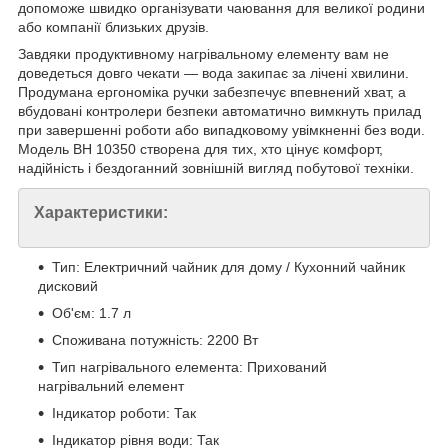
допоможе швидко організувати чаювання для великої родини
або компанії близьких друзів.
Завдяки продуктивному нагрівальному елементу вам не
доведеться довго чекати — вода закипає за лічені хвилини.
Продумана ергономіка ручки забезпечує впевнений хват, а
вбудовані контролери безпеки автоматично вимкнуть прилад
при завершенні роботи або випадковому увімкненні без води.
Модель BH 10350 створена для тих, хто цінує комфорт,
надійність і бездоганний зовнішній вигляд побутової техніки.
Характеристики:
Тип: Електричний чайник для дому / Кухонний чайник
дисковий
Об'єм: 1.7 л
Споживана потужність: 2200 Вт
Тип нагрівального елемента: Прихований
нагрівальний елемент
Індикатор роботи: Так
Індикатор рівня води: Так