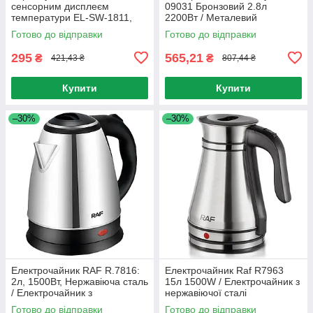
сенсорним дисплеєм
09031 Бронзовий 2.8л
температури EL-SW-1811,
2200Вт / Металевий
Чорна / Термочашка з
електрочайник
Готово до відправки
Готово до відправки
датчиком температури
295
565,21
₴
₴
421,43 ₴
807,44 ₴
Купити
Купити
–30%
–30%
Електрочайник RAF R.7816:
Електрочайник Raf R7963
2л, 1500Вт, Нержавіюча сталь
15л 1500W / Електрочайник з
/ Електрочайник з
нержавіючої сталі
нержавіючої сталі
Готово до відправки
Готово до відправки