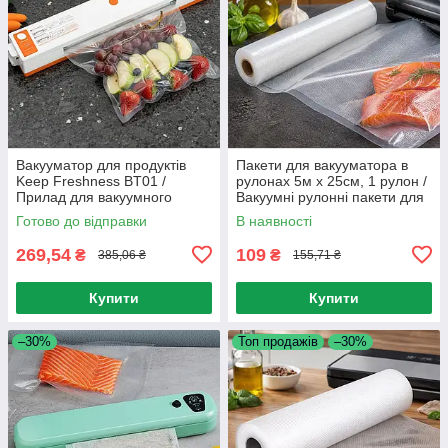
Вакууматор для продуктів
Пакети для вакууматора в
Keep Freshness BT01 /
рулонах 5м х 25см, 1 рулон /
Прилад для вакуумного
Вакуумні рулонні пакети для
пакування продуктів
зберігання їжі
Готово до відправки
В наявності
269,54
109
₴
₴
385,06 ₴
155,71 ₴
Купити
Купити
–30%
Топ продажів
–30%