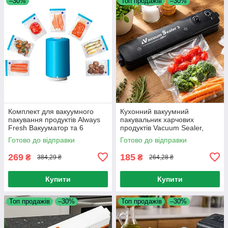
–30%
Топ продажів
–30%
Комплект для вакуумного
Кухонний вакуумний
пакування продуктів Always
пакувальник харчових
Fresh Вакууматор та 6
продуктів Vacuum Sealer,
пакетів / Вакуумні пакети
Чорний / Вакууматор
Готово до відправки
Готово до відправки
269
185
₴
₴
384,29 ₴
264,28 ₴
Купити
Купити
Топ продажів
–30%
Топ продажів
–30%