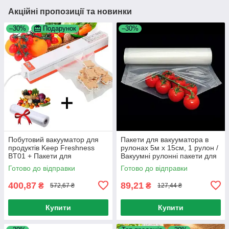
Акційні пропозиції та новинки
–30%
Подарунок
–30%
Побутовий вакууматор для
Пакети для вакууматора в
продуктів Keep Freshness
рулонах 5м х 15см, 1 рулон /
BT01 + Пакети для
Вакуумні рулонні пакети для
вакууматора в рулоні 5м х
зберігання їжі
Готово до відправки
Готово до відправки
25см
400,87
89,21
₴
₴
572,67 ₴
127,44 ₴
Купити
Купити