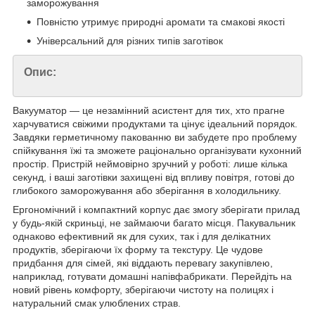
заморожування
Повністю утримує природні аромати та смакові якості
Універсальний для різних типів заготівок
Опис:
Вакууматор — це незамінний асистент для тих, хто прагне
харчуватися свіжими продуктами та цінує ідеальний порядок.
Завдяки герметичному пакованню ви забудете про проблему
спійкування їжі та зможете раціонально організувати кухонний
простір. Пристрій неймовірно зручний у роботі: лише кілька
секунд, і ваші заготівки захищені від впливу повітря, готові до
глибокого заморожування або зберігання в холодильнику.
Ергономічний і компактний корпус дає змогу зберігати прилад
у будь-якій скриньці, не займаючи багато місця. Пакувальник
однаково ефективний як для сухих, так і для делікатних
продуктів, зберігаючи їх форму та текстуру. Це чудове
придбання для сімей, які віддають перевагу закупівлею,
наприклад, готувати домашні напівфабрикати. Перейдіть на
новий рівень комфорту, зберігаючи чистоту на полицях і
натуральний смак улюблених страв.