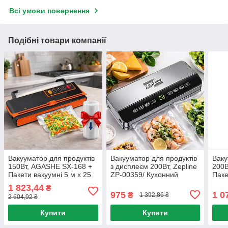
Всі умови повернення
Подібні товари компанії
Вакууматор для продуктів
Вакууматор для продуктів
Ваку
150Вт, AGASHE SX-168 +
з дисплеєм 200Вт, Zepline
200В
Пакети вакуумні 5 м х 25
ZP-00359/ Кухонний
Паке
см / Вакуумний
вакууматор для м'яса /
м х 
1 823,44
₴
пакувальник / Кухонний
Вакуумний пакувальник
ваку
975
1 0
₴
1 392,86 ₴
2 604,92 ₴
вакууматор
Купити
Купити