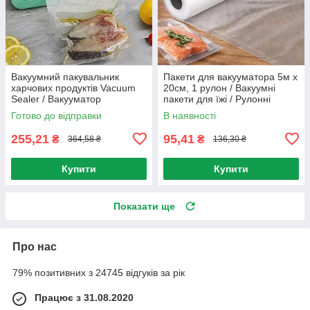
Вакуумний пакувальник
Пакети для вакууматора 5м х
харчових продуктів Vacuum
20см, 1 рулон / Вакуумні
Sealer / Вакууматор
пакети для їжі / Рулонні
домашній для їжі
пакети гофровані
Готово до відправки
В наявності
255,21
95,41
₴
₴
364,58 ₴
136,30 ₴
Купити
Купити
Показати ще
Про нас
79% позитивних з 24745 відгуків за рік
Працює з 31.08.2020