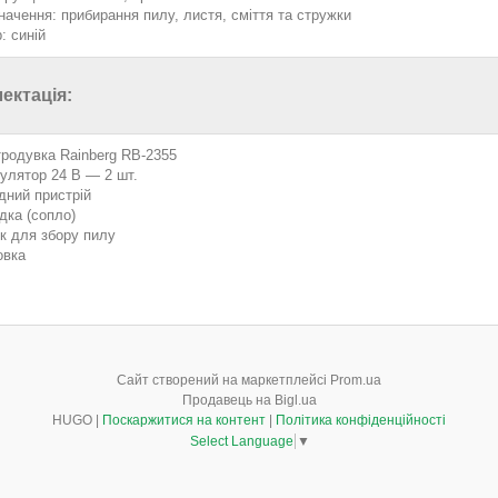
начення: прибирання пилу, листя, сміття та стружки
: синій
ектація:
тродувка Rainberg RB-2355
улятор 24 В — 2 шт.
дний пристрій
дка (сопло)
к для збору пилу
овка
Сайт створений на маркетплейсі
Prom.ua
Продавець на Bigl.ua
HUGO |
Поскаржитися на контент
|
Політика конфіденційності
Select Language
▼