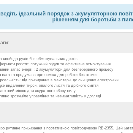
ведіть ідеальний порядок з акумуляторною пові
рішенням для боротьби з пило
аги:
а свобода рухів без обмежувальних дротів
формати роботи: потужний обдув та ефективне всмоктування
ійний запас енергії: 2 акумулятори для безперервного процесу
а вага та продумана ергономіка для роботи без втоми
ерсальність: від прибирання в майстерні до очищення електроніки
ке видалення тирси, опалого листя та дрібного сміття
лектний мішок для акуратного збору пилу
їтивно зрозуміле управління та невибагливість у догляді
про рутинне прибирання з портативною повітродувкою RB-2355. Цей бага