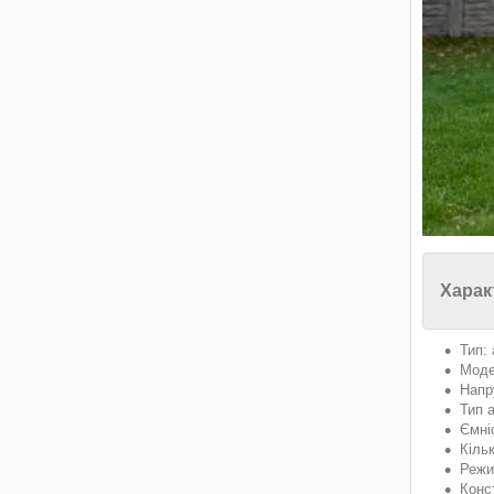
Харак
Тип:
Моде
Напр
Тип а
Ємні
Кільк
Режи
Конс