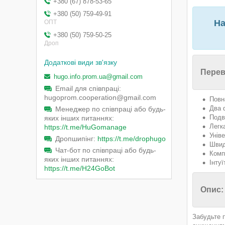
+380 (67) 878-53-65
+380 (50) 759-49-91
На
ОПТ
+380 (50) 759-50-25
Дроп
Перев
hugo.info.prom.ua@gmail.com
Email для співпраці
hugoprom.cooperation@gmail.com
Повн
Два 
Менеджер по співпраці або будь-
Подв
яких інших питаннях
Легк
https://t.me/HuGomanage
Унів
Дропшипінг
https://t.me/drophugo
Швид
Чат-бот по співпраці або будь-
Комп
яких інших питаннях
Інту
https://t.me/H24GoBot
Опис:
Забудьте 