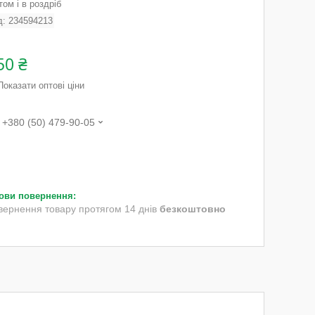
ом і в роздріб
д:
234594213
50 ₴
Показати оптові ціни
+380 (50) 479-90-05
вернення товару протягом 14 днів
безкоштовно