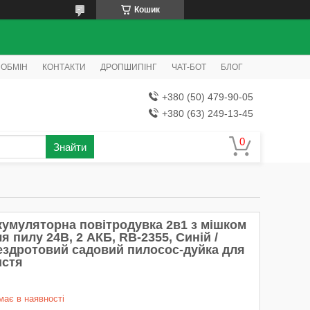
Кошик
 ОБМІН
КОНТАКТИ
ДРОПШИПІНГ
ЧАТ-БОТ
БЛОГ
+380 (50) 479-90-05
+380 (63) 249-13-45
Знайти
кумуляторна повітродувка 2в1 з мішком
я пилу 24В, 2 АКБ, RB-2355, Синій /
ездротовий садовий пилосос-дуйка для
истя
має в наявності