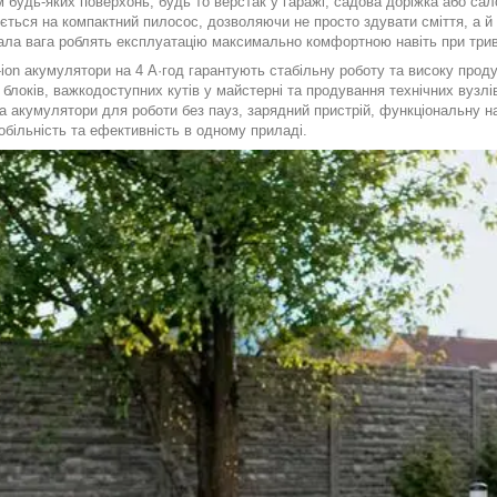
будь-яких поверхонь, будь то верстак у гаражі, садова доріжка або сал
ється на компактний пилосос, дозволяючи не просто здувати сміття, а й
мала вага роблять експлуатацію максимально комфортною навіть при три
-ion акумулятори на 4 А·год гарантують стабільну роботу та високу прод
блоків, важкодоступних кутів у майстерні та продування технічних вузлі
а акумулятори для роботи без пауз, зарядний пристрій, функціональну на
обільність та ефективність в одному приладі.