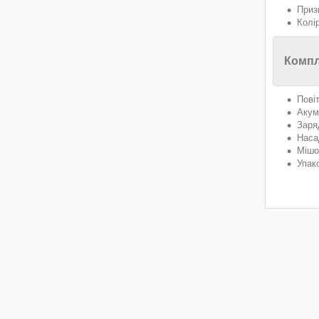
Приз
Колір
Компл
Пові
Акум
Заря
Наса
Мішо
Упак