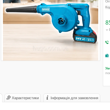
Опт
Ко
8
по
с
Характеристики
Інформація для замовлення