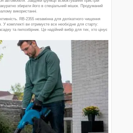
он автомобіля. Завдяки функції всмоктування пристрій
 акуратно збирати його в спеціальний мішок. Продуманий
валому використанні.
уктивність. RB-2355 незамінна для делікатного чищення
в. У комплекті ви отримуєте все необхідне для старту:
садку та пилозбірник. Це надійний вибір для тих, хто цінує