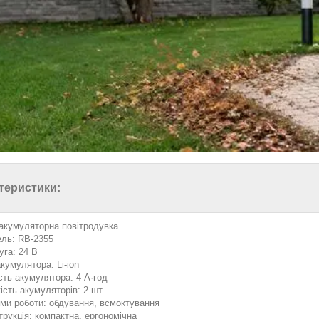
теристики:
 акумуляторна повітродувка
ль: RB-2355
уга: 24 В
кумулятора: Li-ion
сть акумулятора: 4 А·год
ість акумуляторів: 2 шт.
ми роботи: обдування, всмоктування
трукція: компактна, ергономічна