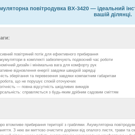
уляторна повітродувка BX-3420 — ідеальний інс
вашій ділянці.
аги:
нсивний повітряний потік для ефективного прибирання
акумулятори в комплекті забезпечують подвоєний час роботи
номічний дизайн і мінімальна вага для комфорту рук
ативне відновлення енергії завдяки швидкій зарядці
ність зберігання та перевезення завдяки компактним габаритам
 робота, що не порушує спокій оточуючих
огічність — повна відсутність шкідливих викидів
ерсальність: справляється з будь-яким дрібним садовим сміттям
про втомливе прибирання території з граблями. Акумуляторна повітродув
няття. З нею ви миттєво очистите доріжки від опалого листя, трави та 