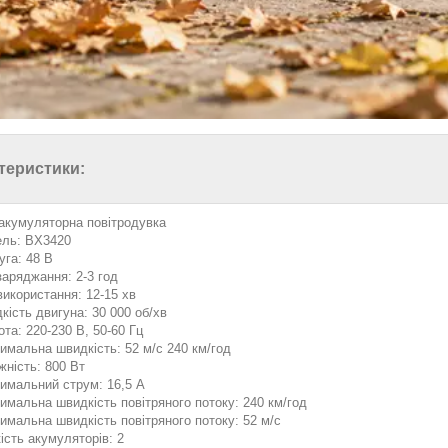
теристики:
 акумуляторна повітродувка
ль: BX3420
уга: 48 В
заряджання: 2-3 год
використання: 12-15 хв
кість двигуна: 30 000 об/хв
ота: 220-230 В, 50-60 Гц
имальна швидкість: 52 м/с 240 км/год
жність: 800 Вт
имальний струм: 16,5 А
имальна швидкість повітряного потоку: 240 км/год
имальна швидкість повітряного потоку: 52 м/с
ість акумуляторів: 2