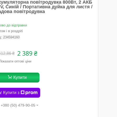
кумуляторна повітродувка 800Вт, 2 АКБ
V, Синій / Портативна дуйка для листя /
адова повітродувка
тово до відправки
ом і в роздріб
д:
234594160
2 389 ₴
412,86 ₴
Показати оптові ціни
Купити
Купити з
+380 (50) 479-90-05