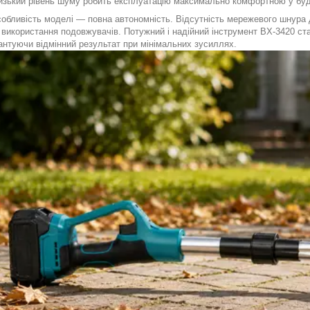
низький рівень шуму робить експлуатацію максимально комфортною у буд
собливість моделі — повна автономність. Відсутність мережевого шнура 
 використання подовжувачів. Потужний і надійний інструмент BX-3420 ст
рантуючи відмінний результат при мінімальних зусиллях.