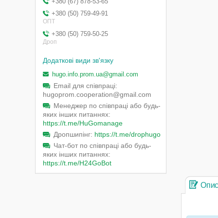
+380 (67) 878-53-65
+380 (50) 759-49-91
ОПТ
+380 (50) 759-50-25
Дроп
hugo.info.prom.ua@gmail.com
Email для співпраці
hugoprom.cooperation@gmail.com
Менеджер по співпраці або будь-
яких інших питаннях
https://t.me/HuGomanage
Дропшипінг
https://t.me/drophugo
Чат-бот по співпраці або будь-
яких інших питаннях
https://t.me/H24GoBot
Опи