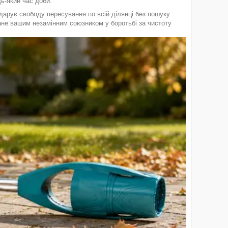
ь-який час доби.
дарує свободу пересування по всій ділянці без пошуку
ане вашим незамінним союзником у боротьбі за чистоту