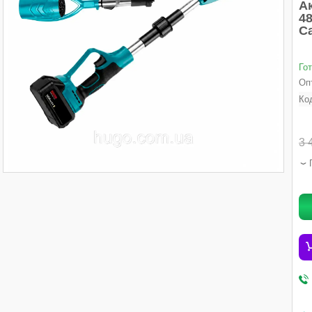
А
48
С
Го
Опт
Ко
3 