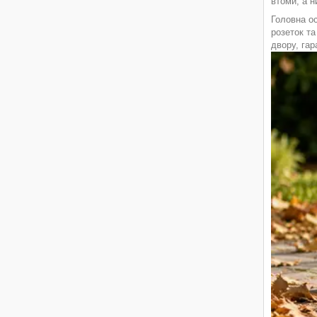
втоми, а 
Головна о
розеток та
двору, га