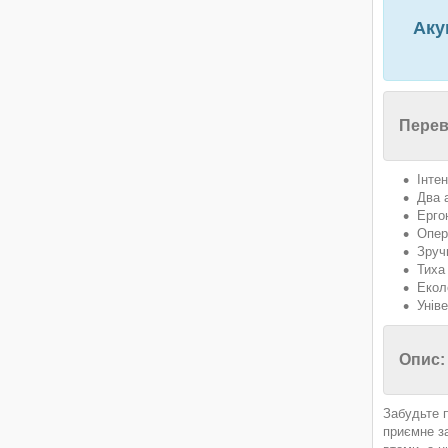
Акум
Перев
Інте
Два 
Ерго
Опер
Зруч
Тиха
Екол
Унів
Опис:
Забудьте 
приємне за