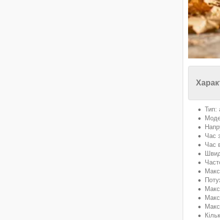
Харак
Тип:
Моде
Напр
Час 
Час 
Швид
Част
Макс
Поту
Макс
Макс
Макс
Кільк