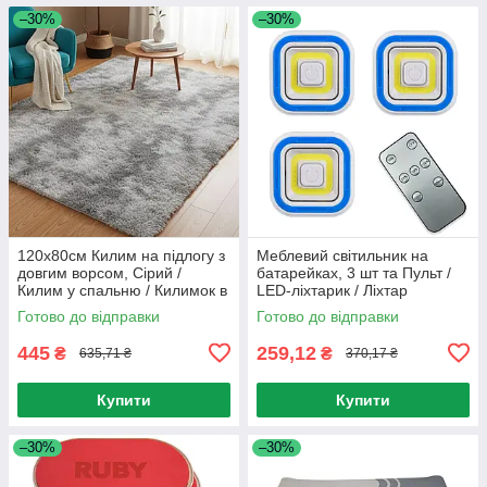
–30%
–30%
120х80см Килим на підлогу з
Меблевий світильник на
довгим ворсом, Сірий /
батарейках, 3 шт та Пульт /
Килим у спальню / Килимок в
LED-ліхтарик / Ліхтар
кімнату / Килим пухнастий
настінний на батарейках
Готово до відправки
Готово до відправки
445
259,12
₴
₴
635,71 ₴
370,17 ₴
Купити
Купити
–30%
–30%