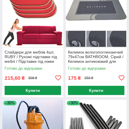
Слайдери для меблів 4шт,
Килимок вологопоглинаючий
RUBY / Рухомі підставки під
79х47см BATHROOM, Сірий /
меблі / Підставки під ніжки
Килимок антиковзкий для
ванної / Діатомітовий гумовий
Готово до відправки
Готово до відправки
килимок
215,60
175
₴
₴
308 ₴
250 ₴
Купити
Купити
–30%
–30%