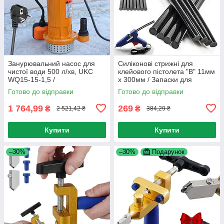
Занурювальний насос для
Силіконові стрижні для
чистої води 500 л/хв, UKC
клейового пістолета "B" 11мм
WQ15-15-1,5 /
x 300мм / Запаски для
Занурювальний дренажний
термопістолета / Стрижні
Готово до відправки
Готово до відправки
насос
клейові
1 764,99
269
₴
₴
2 521,42 ₴
384,29 ₴
Купити
Купити
–30%
–30%
Подарунок