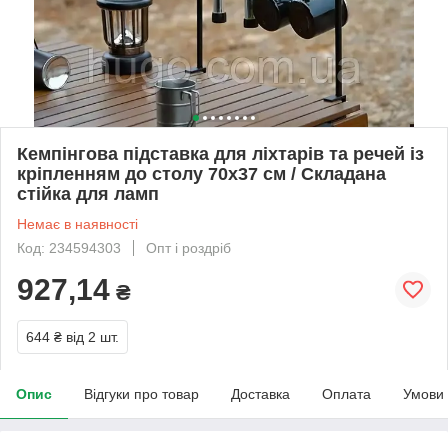
Кемпінгова підставка для ліхтарів та речей із
кріпленням до столу 70х37 см / Складана
стійка для ламп
Немає в наявності
Код: 234594303
Опт і роздріб
927,14
₴
644 ₴
від 2 шт.
Опис
Відгуки про товар
Доставка
Оплата
Умови