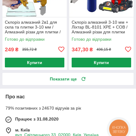
Склоріз алмазний 2в1 для
Склоріз алмазний 3-10 мм +
скла та плитки 3-10 мм /
Ліхтар BL-8101 XPE + COB /
Алмазний різак для плитки /
Алмазний різак для плитки
Верстат для плитки
Готово до відправки
Готово до відправки
249
347,30
₴
₴
355,72 ₴
496,15 ₴
Купити
Купити
Показати ще
Про нас
79% позитивних з 24670 відгуків за рік
Працює з 31.08.2020
КНОПКА
м. Київ
ЗВ'ЯЗКУ
вул. Світлицького 33, 02000, Київ, Україна