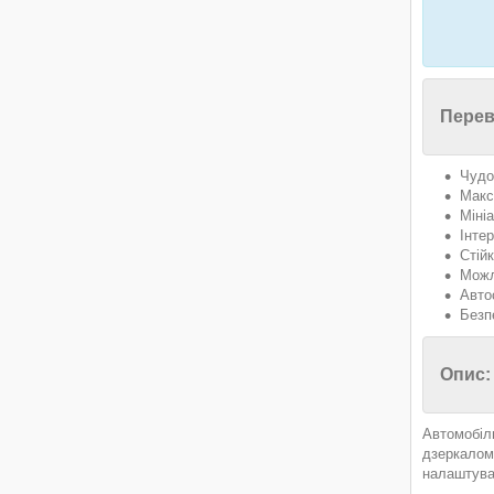
Перев
Чудо
Макс
Міні
Інте
Стій
Можл
Авто
Безп
Опис:
Автомобіль
дзеркалом
налаштуват