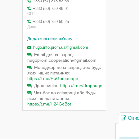
+380 (67) 878-53-65
+380 (50) 759-49-91
ОПТ
+380 (50) 759-50-25
Дроп
hugo.info.prom.ua@gmail.com
Email для співпраці
hugoprom.cooperation@gmail.com
Менеджер по співпраці або будь-
яких інших питаннях
https://t.me/HuGomanage
Дропшипінг
https://t.me/drophugo
Чат-бот по співпраці або будь-
яких інших питаннях
https://t.me/H24GoBot
Опи