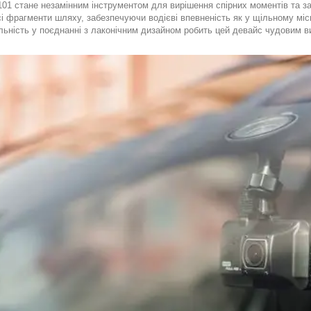
01 стане незамінним інструментом для вирішення спірних моментів та за
сі фрагменти шляху, забезпечуючи водієві впевненість як у щільному місь
ьність у поєднанні з лаконічним дизайном робить цей девайс чудовим виб