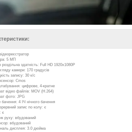
ктеристики:
 відеореєстратор
ра: 5 МП
о роздільна здатність: Full HD 1920x1080P
огляду камери: 170 градусів
кість запису: 30 к/с
осенсор: Cmos
табування: цифрове, 4-кратне
ат відео файлів: MOV (H.264)
ат фото: JPG
е бачення: 4 ІЧ нічного бачення
ерервний запис по колу: є
 є
ик руху: вбудований
нсор: вбудований
ональ дисплея: 3.0 дюйма