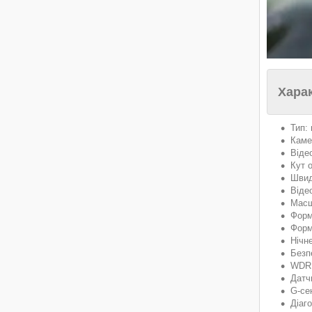
Хара
Тип:
Каме
Віде
Кут 
Швид
Віде
Масш
Форм
Форм
Нічн
Безп
WDR:
Датч
G-се
Діаг