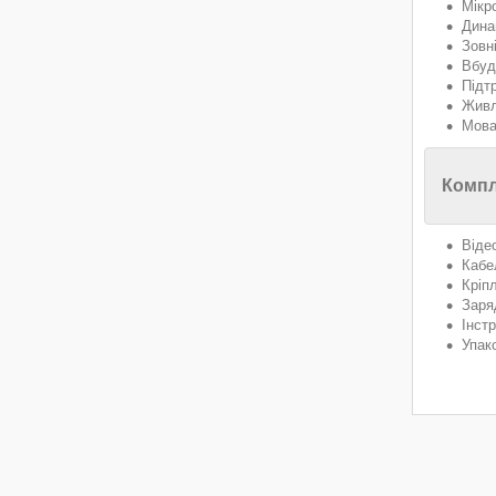
Мікр
Дина
Зовн
Вбуд
Підтр
Живл
Мова
Компл
Віде
Кабе
Кріп
Заря
Інстр
Упак