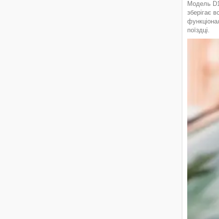
Модель D1
зберігає в
функціонал
поїздці.