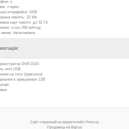
офон: є
мік: стерео
ішні інтерфейси: USB
ована пам'ять: 32 Мб
имка карт пам'яті: до 32 Гб
ення: Li-ion 200 мА/год
 меню: багатомовна
ектація:
ореєстратор DVR D101
ль mini USB
лення на скло (присоска)
джання в прикурювач 12В
укція
овка
Сайт створений на маркетплейсі
Prom.ua
Продавець на Bigl.ua