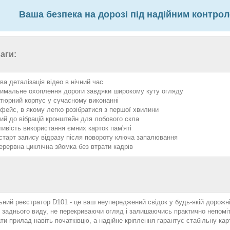
Ваша безпека на дорозі під надійним контрол
аги:
ва деталізація відео в нічний час
имальне охоплення дороги завдяки широкому куту огляду
атюрний корпус у сучасному виконанні
рфейс, в якому легко розібратися з першої хвилини
кий до вібрацій кронштейн для лобового скла
ивість використання ємних карток пам'яті
старт запису відразу після повороту ключа запалювання
ерервна циклічна зйомка без втрати кадрів
ний реєстратор D101 - це ваш неупереджений свідок у будь-якій дорожні
 заднього виду, не перекриваючи огляд і залишаючись практично непомі
и прилад навіть початківцю, а надійне кріплення гарантує стабільну карт