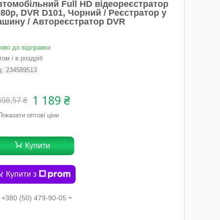
втомобільний Full HD відеореєстратор
80p, DVR D101, Чорний / Реєстратор у
ашину / Автореєстратор DVR
тово до відправки
ом і в роздріб
д:
234589513
1 189 ₴
698,57 ₴
Показати оптові ціни
Купити
Купити з
+380 (50) 479-90-05