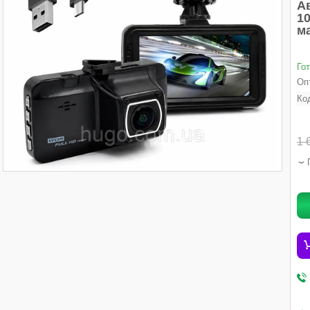
А
10
м
Го
Опт
Ко
1 