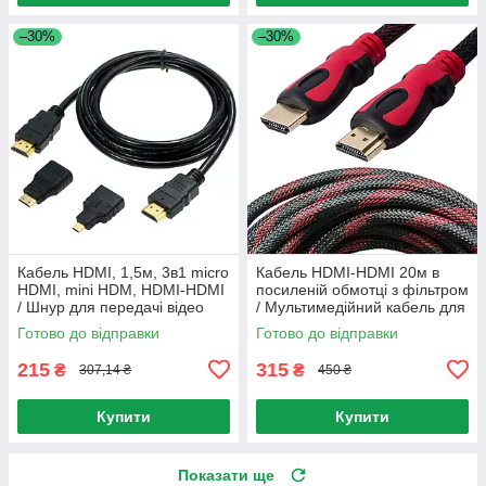
–30%
–30%
Кабель HDMI, 1,5м, 3в1 micro
Кабель HDMI-HDMI 20м в
HDMI, mini HDM, HDMI-HDMI
посиленій обмотці з фільтром
/ Шнур для передачі відео
/ Мультимедійний кабель для
сигналу з перехідниками
телевізора / Інтерфейсний
Готово до відправки
Готово до відправки
шнур
215
315
₴
₴
307,14 ₴
450 ₴
Купити
Купити
Показати ще