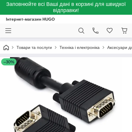
Заповнюйте всі Ваші дані в корзині для швидкої
відправки!
Інтернет-магазин HUGO
Товари та послуги
Техніка і електроніка
Аксесуари д
–30%