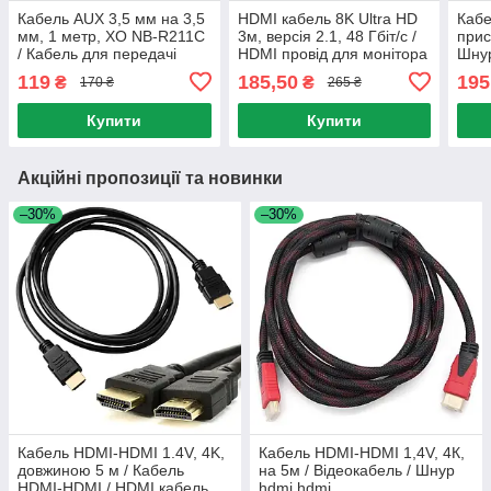
Кабель AUX 3,5 мм на 3,5
HDMI кабель 8K Ultra HD
Каб
мм, 1 метр, XO NB-R211C
3м, версія 2.1, 48 Гбіт/с /
прис
/ Кабель для передачі
HDMI провід для монітора
Шнур
звука / Аудіо-кабель
та телевізора / Шнур HDMI
підк
119
185,50
195
₴
₴
170 ₴
265 ₴
ауді
Купити
Купити
Акційні пропозиції та новинки
–30%
–30%
Кабель HDMI-HDMI 1.4V, 4K,
Кабель HDMI-HDMI 1,4V, 4К,
довжиною 5 м / Кабель
на 5м / Відеокабель / Шнур
HDMI-HDMI / HDMI кабель
hdmi hdmi