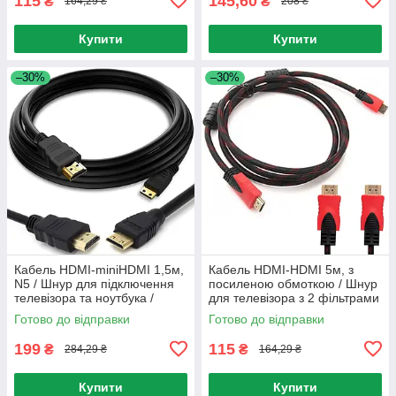
115
145,60
₴
₴
164,29 ₴
208 ₴
Купити
Купити
–30%
–30%
Кабель HDMI-miniHDMI 1,5м,
Кабель HDMI-HDMI 5м, з
N5 / Шнур для підключення
посиленою обмоткою / Шнур
телевізора та ноутбука /
для телевізора з 2 фільтрами
Відеокабель
Готово до відправки
Готово до відправки
199
115
₴
₴
284,29 ₴
164,29 ₴
Купити
Купити