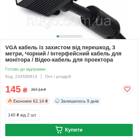
VGA кабель із захистом від перешкод, 3
метри, Чорний / Інтерфейсний кабель для
монітора / Відео-кабель для проектора
Готово до відправки
Код: 234588814
Опт і роздріб
145
₴
207,14 ₴
Економія
62.14 ₴
Залишилось
9 днів
140 ₴
від 2 шт.
Купити