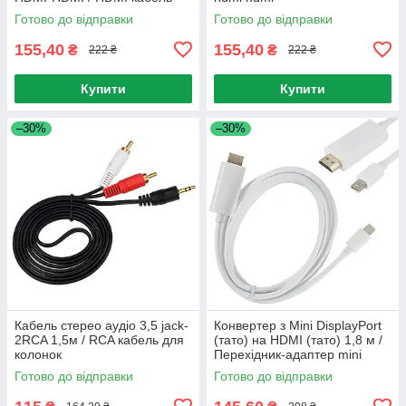
Готово до відправки
Готово до відправки
155,40
155,40
₴
₴
222 ₴
222 ₴
Купити
Купити
–30%
–30%
Кабель стерео аудіо 3,5 jack-
Конвертер з Mini DisplayPort
2RCA 1,5м / RCA кабель для
(тато) на HDMI (тато) 1,8 м /
колонок
Перехідник-адаптер mini
DisplayPort - HDMI
Готово до відправки
Готово до відправки