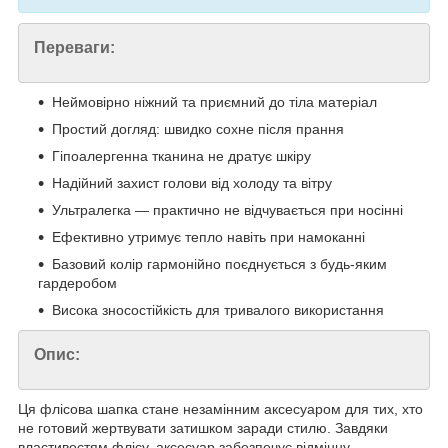
Переваги:
Неймовірно ніжний та приємний до тіла матеріал
Простий догляд: швидко сохне після прання
Гіпоалергенна тканина не дратує шкіру
Надійний захист голови від холоду та вітру
Ультралегка — практично не відчувається при носінні
Ефективно утримує тепло навіть при намоканні
Базовий колір гармонійно поєднується з будь-яким
гардеробом
Висока зносостійкість для тривалого використання
Опис:
Ця флісова шапка стане незамінним аксесуаром для тих, хто
не готовий жертвувати затишком заради стилю. Завдяки
властивостям флісу, аксесуар забезпечує відмінну