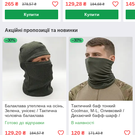
/ Дитячий плед, що
Тактичний хомут
бафф
265
129,28
145
₴
₴
378,57 ₴
184,68 ₴
світиться в темряві
труб
Купити
Купити
Акційні пропозиції та новинки
–30%
–30%
Балаклава утеплена на осінь,
Тактичний баф тонкий
Зелена, унісекс / Тактична
Coolmax, M-L, Оливковий /
чоловіча балаклава
Дихаючий бафф-шарф /
підшоломник
Літний бафф / Тактичний
Готово до відправки
В наявності
шарф-труба
129,20
120
₴
₴
184,57 ₴
171,43 ₴