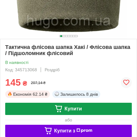
Тактична флісова шапка Хакі / Флісова шапка
/ Підшоломник флісовий
В наявності
Код: 345713068
Роздріб
145
₴
207,14 ₴
Економія
62.14 ₴
Залишилось
8 днів
Купити
або
Купити з