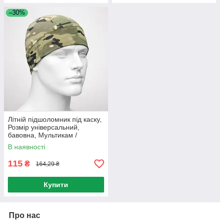
–30%
Літній підшоломник під каску,
Розмір універсальний,
бавовна, Мультикам /
Підшоломник літній трикотаж
В наявності
/ Шапка тактична
115
₴
164,29 ₴
Купити
Про нас