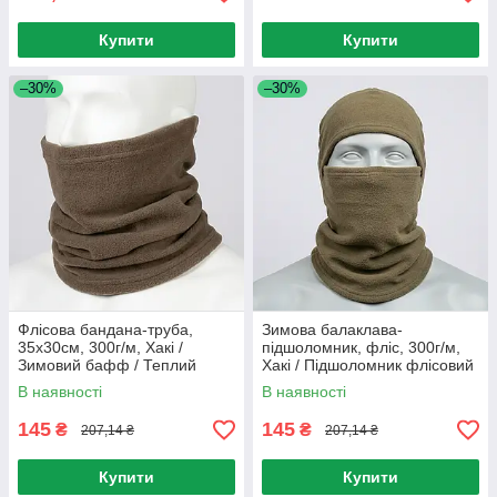
Купити
Купити
–30%
–30%
Флісова бандана-труба,
Зимова балаклава-
35х30см, 300г/м, Хакі /
підшоломник, фліс, 300г/м,
Зимовий бафф / Теплий
Хакі / Підшоломник флісовий
бафф / Тактичний шарф-
/ Тепла балаклава /
В наявності
В наявності
труба
Балаклава флісова
145
145
₴
₴
207,14 ₴
207,14 ₴
Купити
Купити