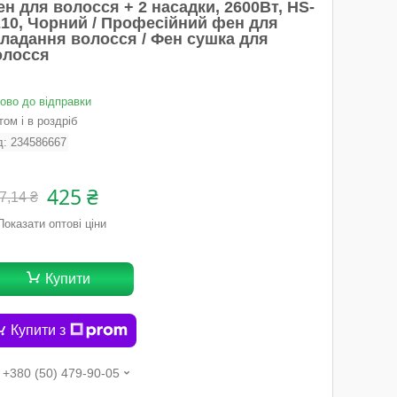
н для волосся + 2 насадки, 2600Вт, HS-
210, Чорний / Професійний фен для
кладання волосся / Фен сушка для
олосся
тово до відправки
ом і в роздріб
д:
234586667
425 ₴
7,14 ₴
Показати оптові ціни
Купити
Купити з
+380 (50) 479-90-05