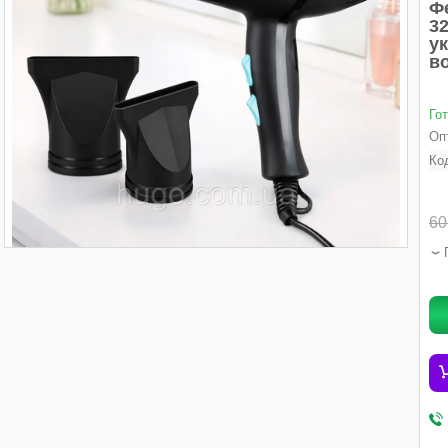
Фе
3
у
в
Го
Опт
Ко
60