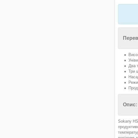
Перев
Висо
Унів
Два 
Три 
Наса
Режи
Прод
Опис:
Sokany HS-
продуктив
температур
повітрям 