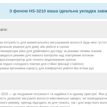
З феном HS-3210 ваша ідеальна укладка зав
аги:
ка потужність для моментального висушування волосся будь-якої густот
ерсальне рішення для дому або роботи в салоні
температурні рівні для дбайливого догляду за різними типами локонів
швидкісні режими для повного контролю над повітряним потоком
дка-концентратор для точного моделювання зачіски
м подачі холодного повітря для стійкої фіксації стайлінгу
умана ергономіка корпусу для комфортної роботи без втоми рук
3210 — це поєднання потужності та надійності в одному пристрої. Фен ро
ність дозволяє висушити волосся максимально швидко, не пошкоджуючи 
ного режиму, прилад підходить як для тонкого, так і для жорсткого вол
допоможе надовго зберегти форму вашої зачіски.