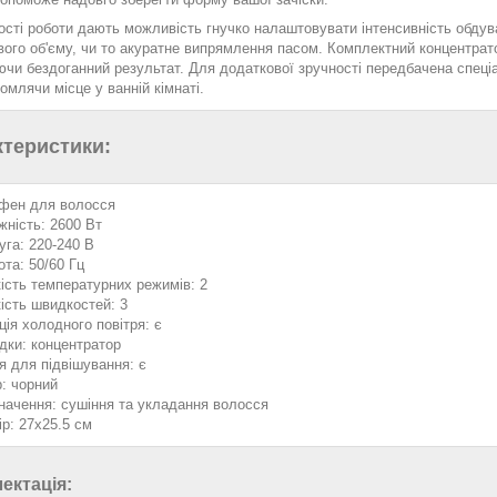
сті роботи дають можливість гнучко налаштовувати інтенсивність обдув
ого об'єму, чи то акуратне випрямлення пасом. Комплектний концентрато
ючи бездоганний результат. Для додаткової зручності передбачена спеці
номлячи місце у ванній кімнаті.
ктеристики:
 фен для волосся
жність: 2600 Вт
уга: 220-240 В
ота: 50/60 Гц
кість температурних режимів: 2
кість швидкостей: 3
ція холодного повітря: є
дки: концентратор
я для підвішування: є
р: чорний
начення: сушіння та укладання волосся
ір: 27х25.5 см
ектація: