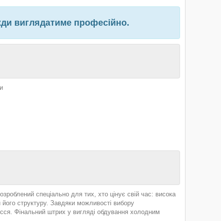
жди виглядатиме професійно.
и
зроблений спеціально для тих, хто цінує свій час: висока
його структуру. Завдяки можливості вибору
осся. Фінальний штрих у вигляді обдування холодним