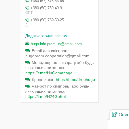
+380 (67) 878-53-65
+380 (50) 759-49-91
ОПТ
+380 (50) 759-50-25
Дроп
hugo.info.prom.ua@gmail.com
Email для співпраці
hugoprom.cooperation@gmail.com
Менеджер по співпраці або будь-
яких інших питаннях
https://t.me/HuGomanage
Дропшипінг
https://t.me/drophugo
Чат-бот по співпраці або будь-
яких інших питаннях
https://t.me/H24GoBot
Опи