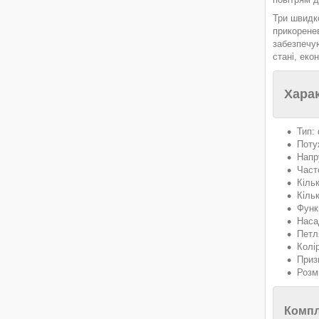
Три швидко
прикоренев
забезпечу
стані, еко
Хара
Тип:
Поту
Напр
Част
Кіль
Кіль
Функ
Наса
Петл
Колі
Приз
Розм
Компл