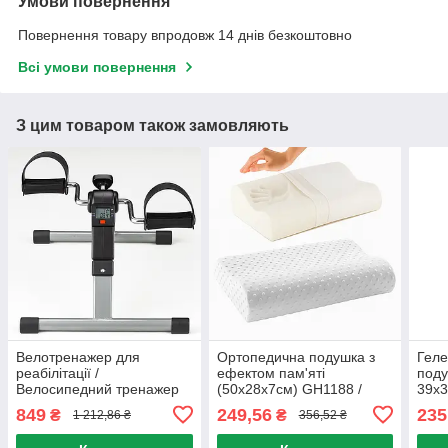
Умови повернення
Повернення товару впродовж 14 днів безкоштовно
Всі умови повернення
З цим товаром також замовляють
Велотренажер для
Ортопедична подушка з
Геле
реабілітації /
ефектом пам'яті
поду
Велосипедний тренажер
(50х28х7см) GH1188 /
39х3
для рук і ніг / Тренажер
Анатомічна подушка для
Синя
849
249,56
235
₴
₴
1 212,86 ₴
356,52 ₴
велосипед
підтримки шиї
сиді