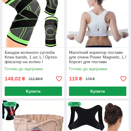
Бандаж колінного суглоба
Магнітний коректор постави
Knee bands, 1 шт, L / Ортез-
для спини Power Magnetic, L /
фіксатор на коліно /
Корсет для постави
Еластичний наколінник
ортопедичний
Готово до відправки
Готово до відправки
149,02
119
₴
₴
212,88 ₴
170 ₴
Купити
Купити
–30%
–30%