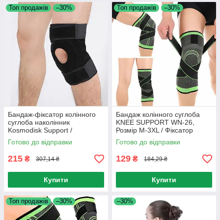
Топ продажів
–30%
Топ продажів
–30%
Бандаж-фіксатор колінного
Бандаж колінного суглоба
суглоба наколінник
KNEE SUPPORT WN-26,
Kosmodisk Support /
Розмір M-3XL / Фіксатор
Наколінник з фіксацією
колінного суглоба Зелений,
Готово до відправки
Готово до відправки
колінної чашки
M
215
129
₴
₴
307,14 ₴
184,29 ₴
Купити
Купити
Топ продажів
–30%
–30%