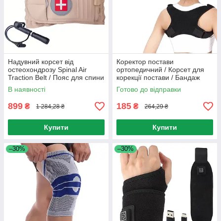
Надувний корсет від
Коректор постави
остеохондрозу Spinal Air
ортопедичний / Корсет для
Traction Belt / Пояс для спини
корекції постави / Бандаж
та попереку / Пневмокорсет
для спини / Коректор для
В наявності
Готово до відправки
спини
899
185
₴
₴
1 284,28 ₴
264,29 ₴
Купити
Купити
–30%
–30%