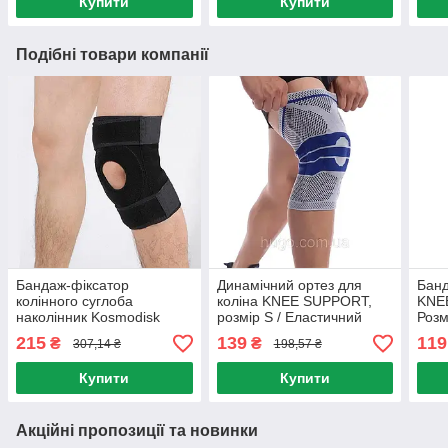
Купити
Купити
Подібні товари компанії
Бандаж-фіксатор
Динамічний ортез для
Банд
колінного суглоба
коліна KNEE SUPPORT,
KNE
наколінник Kosmodisk
розмір S / Еластичний
Розм
Support / Наколінник з
фіксатор для коліна /
колі
215
139
119
₴
₴
307,14 ₴
198,57 ₴
фіксацією колінної чашки
Бандаж для коліна
Купити
Купити
Акційні пропозиції та новинки