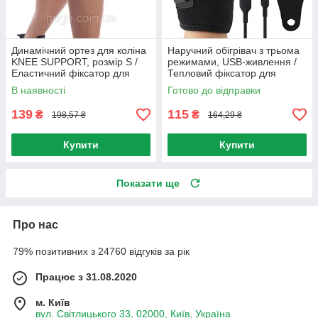
Динамічний ортез для коліна
Наручний обігрівач з трьома
KNEE SUPPORT, розмір S /
режимами, USB-живлення /
Еластичний фіксатор для
Тепловий фіксатор для
коліна / Бандаж для коліна
зап'ястя
В наявності
Готово до відправки
139
115
₴
₴
198,57 ₴
164,29 ₴
Купити
Купити
Показати ще
Про нас
79% позитивних з 24760 відгуків за рік
Працює з 31.08.2020
м. Київ
вул. Світлицького 33, 02000, Київ, Україна