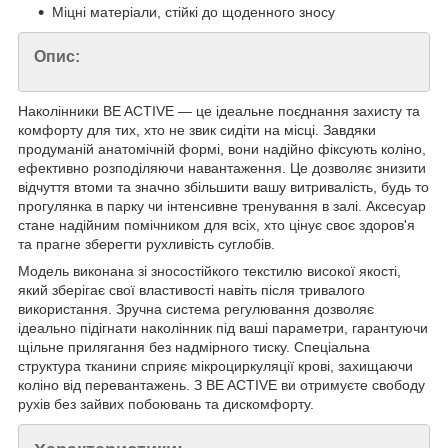
Міцні матеріали, стійкі до щоденного зносу
Опис:
Наколінники BE ACTIVE — це ідеальне поєднання захисту та
комфорту для тих, хто не звик сидіти на місці. Завдяки
продуманій анатомічній формі, вони надійно фіксують коліно,
ефективно розподіляючи навантаження. Це дозволяє знизити
відчуття втоми та значно збільшити вашу витривалість, будь то
прогулянка в парку чи інтенсивне тренування в залі. Аксесуар
стане надійним помічником для всіх, хто цінує своє здоров'я
та прагне зберегти рухливість суглобів.
Модель виконана зі зносостійкого текстилю високої якості,
який зберігає свої властивості навіть після тривалого
використання. Зручна система регулювання дозволяє
ідеально підігнати наколінник під ваші параметри, гарантуючи
щільне прилягання без надмірного тиску. Спеціальна
структура тканини сприяє мікроциркуляції крові, захищаючи
коліно від перевантажень. З BE ACTIVE ви отримуєте свободу
рухів без зайвих побоювань та дискомфорту.