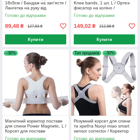
18х9см / Бандаж на зап'ястя /
Knee bands, 1 шт, L / Ортез-
Лангетка на руку від
фіксатор на коліно /
перевантажень / Еластична
Еластичний наколінник
Готово до відправки
Готово до відправки
пов'язка на кисть руки
89,48
149,02
₴
₴
127,83 ₴
212,88 ₴
Купити
Купити
–30%
Топ продажів
–30%
Магнітний коректор постави
Розумний корсет для спини
для спини Power Magnetic, L /
та хребта Nuoyi miao smart
Корсет для постави
sensor corrector / Коректор
ортопедичний
постави з вібрацією
Готово до відправки
Готово до відправки