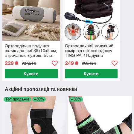
Ортопедична подушка
Ортопедичний надувний
валик для шиї 38х10х9 см,
комір від остеохондрозу
з гречаною лузгою, Біло-
TING PAI / Надувна
сірий / Валик під шию для
подушка для шиї
229
249
₴
₴
327,14 ₴
355,71 ₴
сну / Подушка-болстер
ортопедичний комір
для шиї
Купити
Купити
Акційні пропозиції та новинки
Топ продажів
–30%
–30%