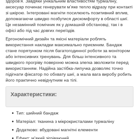
здоров'я. Завдяки унікальним властивостям турмаліну,
аксесуар починає генерувати м'яке тепло відразу при контакті
зі шкірою. Інтегровані магніти посилюють позитивний вплив,
допомагаючи швидко позбутися дискомфорту в області шиї.
Це незамінний помічник як у домашній обстановці, так і в
офісі або під час довгих переїздів.
Ергономічний дизайн та якісні матеріали роблять
використання накладки максимально приємним. Бандаж
стане порятунком після багатогодинної роботи за монітором
або інтенсивних тренувань. Для більш інтенсивного та
швидкого прогріву поверхню можна злегка зволожити перед
використанням. Надійна застібка-липучка дозволяє точно
підігнати фіксатор по обхвату шиї, а мала вага виробу робить
його практично невідчутним на тілі.
Характеристики:
Тип: шийний бандаж
Матеріал: тканина з мікрокристалами турмаліну
Додатково: вбудовані магнітні елементи
Ефект: м'який зігріваючий