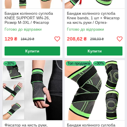
Бандаж колінного суглоба
Бандаж колінного суглоба
KNEE SUPPORT WN-26,
Knee bands, 1 шт + Фіксатор
Розмір M-3XL / Фіксатор
на кисть руки / Ортез-
колінного суглоба Зелений,
фіксатор на коліно
Готово до відправки
Готово до відправки
M
129
208,62
₴
₴
184,29 ₴
298,03 ₴
Купити
Купити
–30%
Топ продажів
–30%
Фіксатор на кисть руки,
Бандаж колінного суглоба