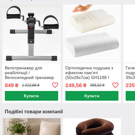
Велотренажер для
Ортопедична подушка з
Геле
реабілітації /
ефектом пам'яті
поду
Велосипедний тренажер
(50х28х7см) GH1188 /
39х3
для рук і ніг / Тренажер
Анатомічна подушка для
Синя
849
249,56
235
₴
₴
1 212,86 ₴
356,52 ₴
велосипед
підтримки шиї
сиді
Купити
Купити
Подібні товари компанії