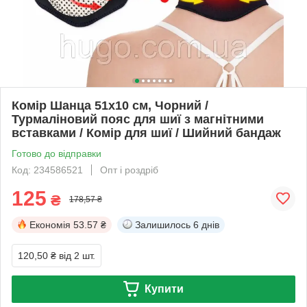
Комір Шанца 51х10 см, Чорний /
Турмаліновий пояс для шиї з магнітними
вставками / Комір для шиї / Шийний бандаж
Готово до відправки
Код: 234586521
Опт і роздріб
125
₴
178,57 ₴
Економія
53.57 ₴
Залишилось
6 днів
120,50 ₴
від 2 шт.
Купити