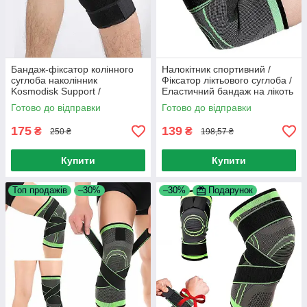
Бандаж-фіксатор колінного
Налокітник спортивний /
суглоба наколінник
Фіксатор ліктьового суглоба /
Kosmodisk Support /
Еластичний бандаж на лікоть
Наколінник з фіксацією
/ Еластичний налокітник
Готово до відправки
Готово до відправки
колінної чашки
175
139
₴
₴
250 ₴
198,57 ₴
Купити
Купити
Топ продажів
–30%
–30%
Подарунок