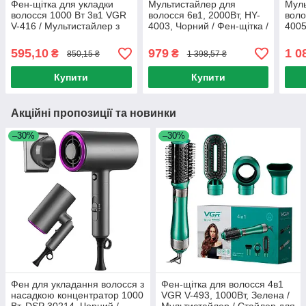
Фен-щітка для укладки
Мультистайлер для
Муль
волосся 1000 Вт 3в1 VGR
волосся 6в1, 2000Вт, HY-
воло
V-416 / Мультистайлер з
4003, Чорний / Фен-щітка /
4005
гребінцем / Стайлер для
Стайлер для укладки /
Стай
волосся
Фен-браш для волосся
Фен
595,10
979
1 0
₴
₴
850,15 ₴
1 398,57 ₴
Купити
Купити
Акційні пропозиції та новинки
–30%
–30%
Фен для укладання волосся з
Фен-щітка для волосся 4в1
насадкою концентратор 1000
VGR V-493, 1000Вт, Зелена /