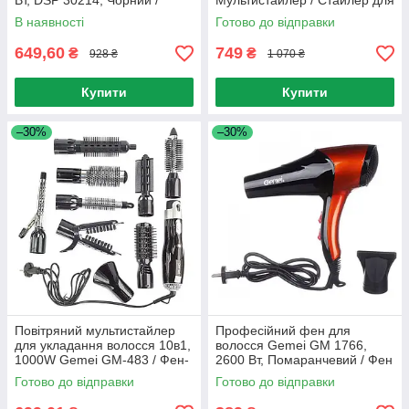
Вт, DSP 30214, Чорний /
Мультистайлер / Стайлер для
Складний фен для волосся з
волосся / Фен-браш
В наявності
Готово до відправки
дифузором
649,60
749
₴
₴
928 ₴
1 070 ₴
Купити
Купити
–30%
–30%
Повітряний мультистайлер
Професійний фен для
для укладання волосся 10в1,
волосся Gemei GM 1766,
1000W Gemei GM-483 / Фен-
2600 Вт, Помаранчевий / Фен
щітка
з дифузором для сушіння
Готово до відправки
Готово до відправки
волосся