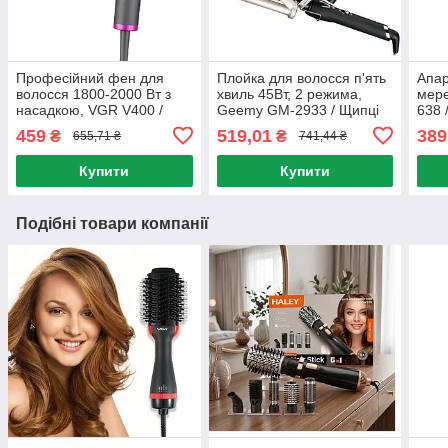
Професійний фен для
Плойка для волосся п'ять
Апар
волосся 1800-2000 Вт з
хвиль 45Вт, 2 режима,
мере
насадкою, VGR V400 /
Geemy GM-2933 / Щипці
638 
Потужний фен для
для завивки волосся з
воло
459
519,01
389
₴
₴
655,71 ₴
741,44 ₴
укладання волосся
регулюванням
дарс
температури
Купити
Купити
Подібні товари компанії