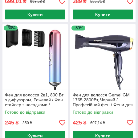
699,01
389
₴
₴
998,58 ₴
555,71 ₴
Купити
Купити
–30%
–30%
Фен для волосся 2в1, 800 Вт
Фен для волосся Gemei GM
з дифузором, Рожевий / Фен
1765 2800Вт, Чорний /
стайлер з насадками /
Професійний фен / Фени для
Дорожній фен-щітка
укладання волосся
Готово до відправки
Готово до відправки
245
425
₴
₴
350 ₴
607,14 ₴
Купити
Купити