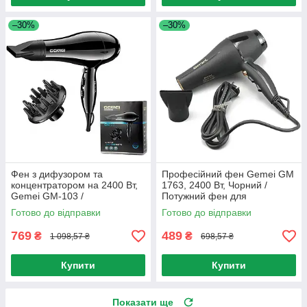
–30%
–30%
Фен з дифузором та
Професійний фен Gemei GM
концентратором на 2400 Вт,
1763, 2400 Вт, Чорний /
Gemei GM-103 /
Потужний фен для
Професійний фен для
укладання волосся / Фени
Готово до відправки
Готово до відправки
волосся з іонізацією
для волосся
769
489
₴
₴
1 098,57 ₴
698,57 ₴
Купити
Купити
Показати ще