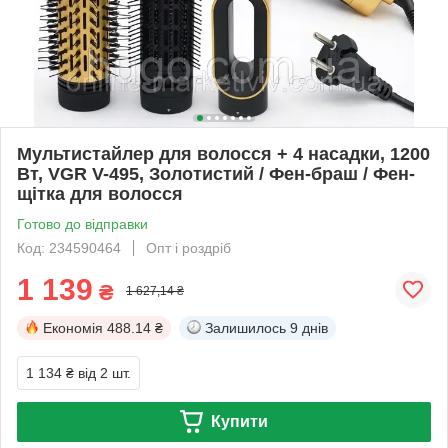
Мультистайлер для волосся + 4 насадки, 1200
Вт, VGR V-495, Золотистий / Фен-браш / Фен-
щітка для волосся
Готово до відправки
Код: 234590464
Опт і роздріб
1 139
₴
1 627,14 ₴
Економія
488.14 ₴
Залишилось
9 днів
1 134 ₴
від 2 шт.
Купити