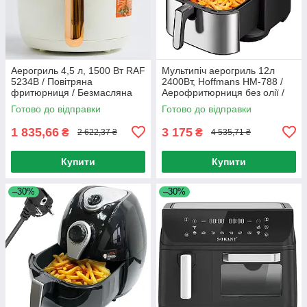
Аерогриль 4,5 л, 1500 Вт RAF
Мультипіч аерогриль 12л
5234B / Повітряна
2400Вт, Hoffmans HM-788 /
фритюрниця / Безмасляна
Аерофритюрниця без олії /
аерофритюрниця
Фритюрниця без олії
Готово до відправки
Готово до відправки
1 835,66
3 175
₴
₴
2 622,37 ₴
4 535,71 ₴
Купити
Купити
–30%
–30%