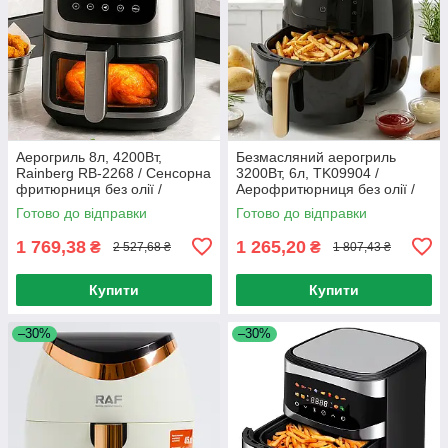
Аерогриль 8л, 4200Вт,
Безмасляний аерогриль
Rainberg RB-2268 / Сенсорна
3200Вт, 6л, TK09904 /
фритюрниця без олії /
Аерофритюрниця без олії /
Мультипіч / Аерофритюрниця
Фритюрниця для дому /
Готово до відправки
Готово до відправки
Мультипіч
1 769,38
1 265,20
₴
₴
2 527,68 ₴
1 807,43 ₴
Купити
Купити
–30%
–30%