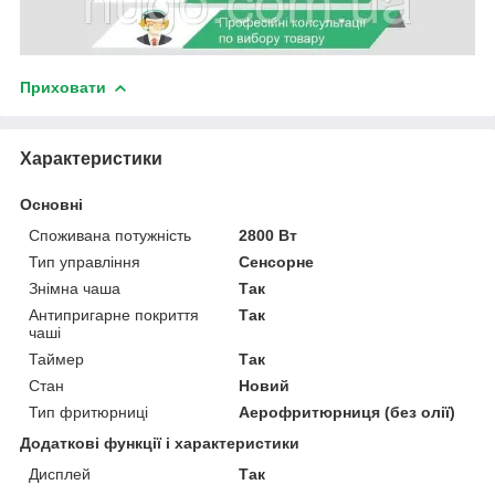
Приховати
Характеристики
Основні
Споживана потужність
2800 Вт
Тип управління
Сенсорне
Знімна чаша
Так
Антипригарне покриття
Так
чаші
Таймер
Так
Стан
Новий
Тип фритюрниці
Аерофритюрниця (без олії)
Додаткові функції і характеристики
Дисплей
Так