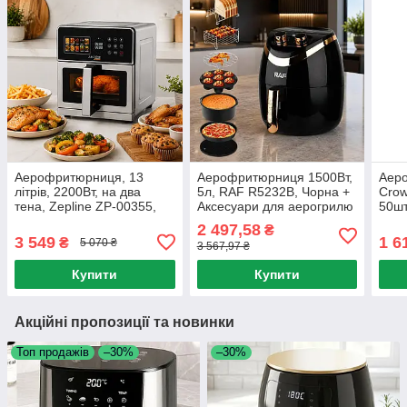
Аерофритюрниця, 13
Аерофритюрниця 1500Вт,
Аеро
літрів, 2200Вт, на два
5л, RAF R5232B, Чорна +
Crow
тена, Zepline ZP-00355,
Аксесуари для аерогрилю
50шт
Чорний / Фритюрниця з
8" / Фритюрниця без
аеро
2 497,58
₴
віконцем / Аерогриль
масла / Аерогриль /
фрит
3 549
1 6
₴
5 070 ₴
3 567,97 ₴
Мультипіч
Муль
Купити
Купити
Акційні пропозиції та новинки
Топ продажів
–30%
–30%