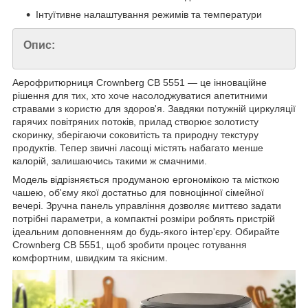
Інтуїтивне налаштування режимів та температури
Опис:
Аерофритюрниця Crownberg CB 5551 — це інноваційне
рішення для тих, хто хоче насолоджуватися апетитними
стравами з користю для здоров'я. Завдяки потужній циркуляції
гарячих повітряних потоків, прилад створює золотисту
скоринку, зберігаючи соковитість та природну текстуру
продуктів. Тепер звичні ласощі містять набагато менше
калорій, залишаючись такими ж смачними.
Модель відрізняється продуманою ергономікою та місткою
чашею, об'єму якої достатньо для повноцінної сімейної
вечері. Зручна панель управління дозволяє миттєво задати
потрібні параметри, а компактні розміри роблять пристрій
ідеальним доповненням до будь-якого інтер'єру. Обирайте
Crownberg CB 5551, щоб зробити процес готування
комфортним, швидким та якісним.