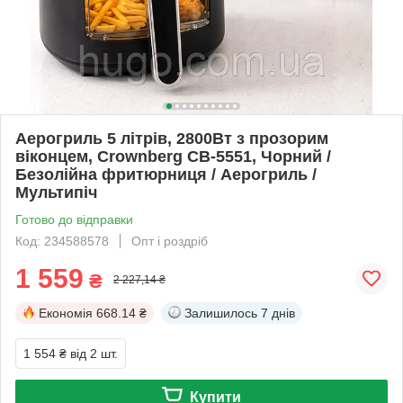
Аерогриль 5 літрів, 2800Вт з прозорим
віконцем, Crownberg CB-5551, Чорний /
Безолійна фритюрниця / Аерогриль /
Мультипіч
Готово до відправки
Код: 234588578
Опт і роздріб
1 559
₴
2 227,14 ₴
Економія
668.14 ₴
Залишилось
7 днів
1 554 ₴
від 2 шт.
Купити