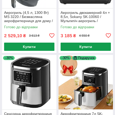
Аерогриль (4,5 л, 1300 Вт)
Аерогриль двокамерний 4л +
MS 3220 / Безмасляна
8,5л, Sokany SK-10060 /
аерофритюрниця для дому /
Мультипіч аерогриль /
Мультипіч
Аерофритюрниця без олії
Готово до відправки
Готово до відправки
2 529,10
3 185
₴
₴
3 613 ₴
4 550 ₴
Купити
Купити
–30%
–30%
Подарунок
Сенсорна аерофритюрниця
Аерофритюрниця 7л SK-