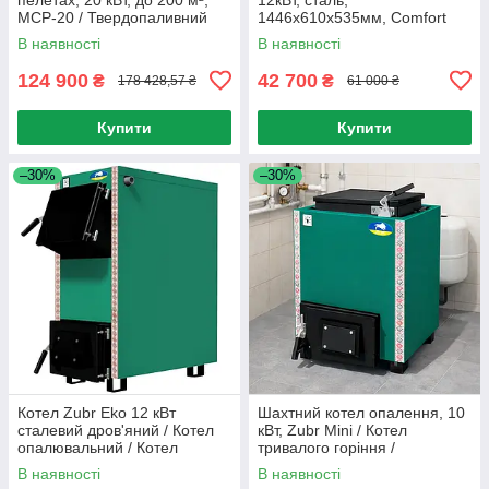
MCP-20 / Твердопаливний
1446х610х535мм, Comfort
котел / Автоматичний
MC-12 / Котел тривалого
В наявності
В наявності
пелетний котел
горіння / Котел
опалювальний
124 900
42 700
₴
₴
178 428,57 ₴
61 000 ₴
Купити
Купити
–30%
–30%
Котел Zubr Eko 12 кВт
Шахтний котел опалення, 10
сталевий дров'яний / Котел
кВт, Zubr Mini / Котел
опалювальний / Котел
тривалого горіння /
твердопаливний
Одноконтурний котел
В наявності
В наявності
твердопаливний