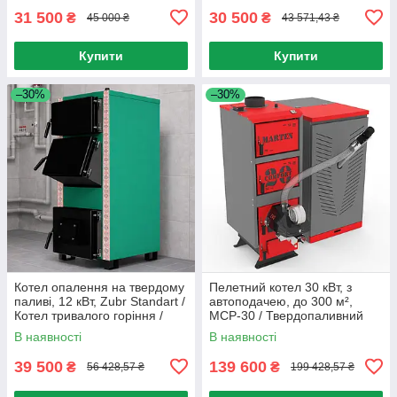
31 500
30 500
₴
₴
45 000 ₴
43 571,43 ₴
Купити
Купити
–30%
–30%
Котел опалення на твердому
Пелетний котел 30 кВт, з
паливі, 12 кВт, Zubr Standart /
автоподачею, до 300 м²,
Котел тривалого горіння /
MCP-30 / Твердопаливний
Одноконтурний котел
котел / Автоматичний котел
В наявності
В наявності
опалювальний
для опалення
39 500
139 600
₴
₴
56 428,57 ₴
199 428,57 ₴