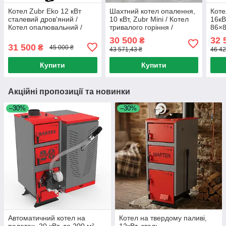
Котел Zubr Eko 12 кВт
Шахтний котел опалення,
Коте
сталевий дров'яний /
10 кВт, Zubr Mini / Котел
16кВ
Котел опалювальний /
тривалого горіння /
86×8
Котел твердопаливний
Одноконтурний котел
Твер
30 500
32 
₴
твердопаливний
Коте
31 500
₴
45 000 ₴
43 571,43 ₴
46 42
Купити
Купити
Акційні пропозиції та новинки
–30%
–30%
Автоматичний котел на
Котел на твердому паливі,
пелетах, 20 кВт, до 200 м²,
12кВт, сталь,