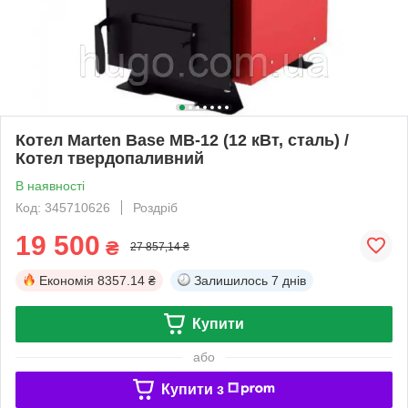
Котел Marten Base MB-12 (12 кВт, сталь) /
Котел твердопаливний
В наявності
Код: 345710626
Роздріб
19 500
₴
27 857,14 ₴
Економія
8357.14 ₴
Залишилось
7 днів
Купити
або
Купити з