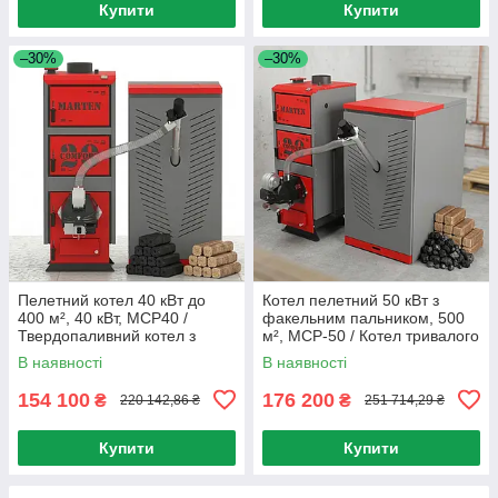
Купити
Купити
–30%
–30%
Пелетний котел 40 кВт до
Котел пелетний 50 кВт з
400 м², 40 кВт, MCP40 /
факельним пальником, 500
Твердопаливний котел з
м², MCP-50 / Котел тривалого
бункером / Автоматичний
горіння / Автоматичний
В наявності
В наявності
котел для опалення
твердопаливний котел
154 100
176 200
₴
₴
220 142,86 ₴
251 714,29 ₴
Купити
Купити