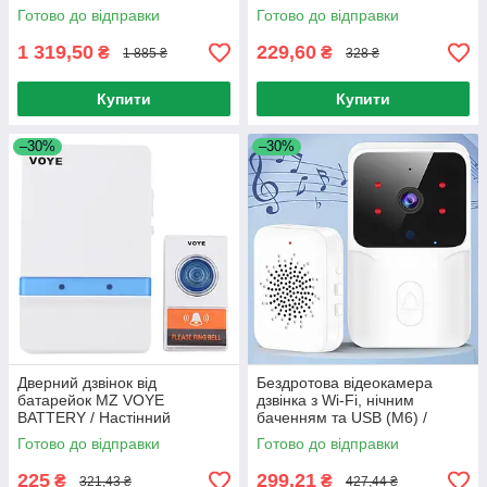
дверного замка
дзвінок / Дзвінок на двері /
Готово до відправки
Готово до відправки
Дзвінок дверний
1 319,50
229,60
₴
₴
1 885 ₴
328 ₴
Купити
Купити
–30%
–30%
Дверний дзвінок від
Бездротова відеокамера
батарейок MZ VOYE
дзвінка з Wi-Fi, нічним
BATTERY / Настінний
баченням та USB (M6) /
бездротовий дзвінок для
Відеодомофон з камерою
Готово до відправки
Готово до відправки
дому
225
299,21
₴
₴
321,43 ₴
427,44 ₴