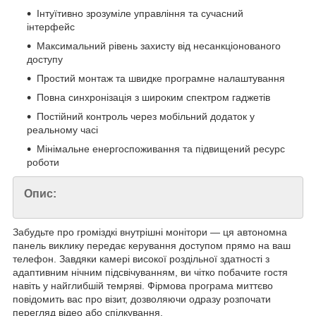
Інтуїтивно зрозуміле управління та сучасний
інтерфейс
Максимальний рівень захисту від несанкціонованого
доступу
Простий монтаж та швидке програмне налаштування
Повна синхронізація з широким спектром гаджетів
Постійний контроль через мобільний додаток у
реальному часі
Мінімальне енергоспоживання та підвищений ресурс
роботи
Опис:
Забудьте про громіздкі внутрішні монітори — ця автономна
панель виклику передає керування доступом прямо на ваш
телефон. Завдяки камері високої роздільної здатності з
адаптивним нічним підсвічуванням, ви чітко побачите гостя
навіть у найглибшій темряві. Фірмова програма миттєво
повідомить вас про візит, дозволяючи одразу розпочати
перегляд відео або спілкування.