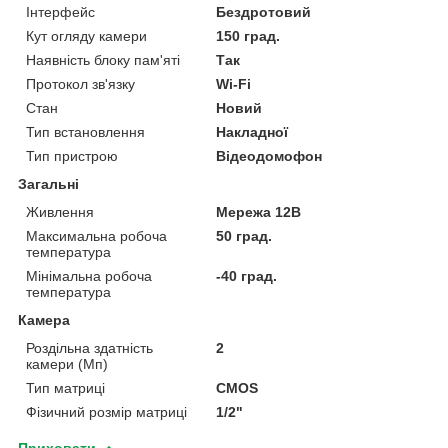
Інтерфейс
Бездротовий
Кут огляду камери
150 град.
Наявність блоку пам'яті
Так
Протокол зв'язку
Wi-Fi
Стан
Новий
Тип встановлення
Накладної
Тип пристрою
Відеодомофон
Загальні
Живлення
Мережа 12В
Максимальна робоча
50 град.
температура
Мінімальна робоча
-40 град.
температура
Камера
Роздільна здатність
2
камери (Мп)
Тип матриці
CMOS
Фізичний розмір матриці
1/2"
Приховати