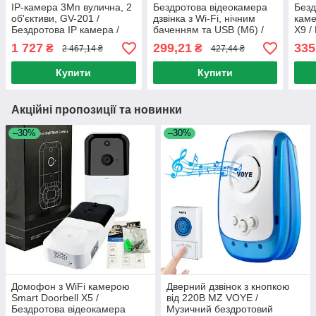
IP-камера 3Мп вулична, 2
Бездротова відеокамера
Безд
об'єктиви, GV-201 /
дзвінка з Wi-Fi, нічним
каме
Бездротова IP камера /
баченням та USB (M6) /
X9 /
Поворотна Wi-Fi камера
Відеодомофон з камерою
віде
1 727
299,21
335
₴
₴
2 467,14 ₴
427,44 ₴
Аку
Купити
Купити
Акційні пропозиції та новинки
–30%
–30%
Домофон з WiFi камерою
Дверний дзвінок з кнопкою
Smart Doorbell X5 /
від 220В MZ VOYE /
Бездротова відеокамера
Музичний бездротовий