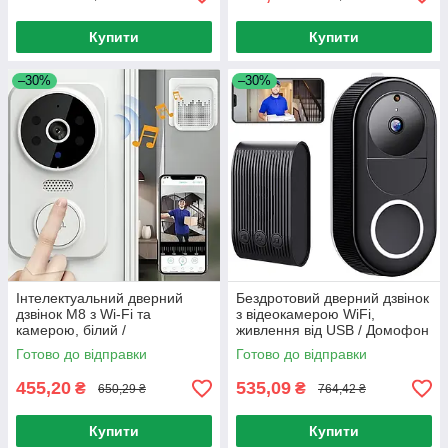
Купити
Купити
–30%
–30%
Інтелектуальний дверний
Бездротовий дверний дзвінок
дзвінок M8 з Wi-Fi та
з відеокамерою WiFi,
камерою, білий /
живлення від USB / Домофон
Бездротовий відеодзвінок
з камерою / Відеодомофон /
Готово до відправки
Готово до відправки
Відеодзвінок
455,20
535,09
₴
₴
650,29 ₴
764,42 ₴
Купити
Купити