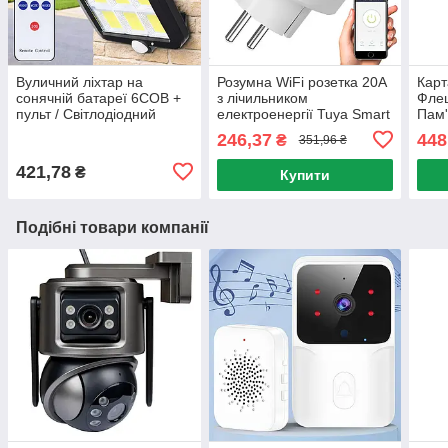
Вуличний ліхтар на
Розумна WiFi розетка 20А
Карт
сонячній батареї 6COB +
з лічильником
Флеш
пульт / Світлодіодний
електроенергії Tuya Smart
Пам'
світильник з датчиком руху
4400Вт, Біла / Розетка з
Мікр
246,37
448
₴
351,96 ₴
/ Прожектор
підключенням до
телефону
421,78
₴
Купити
Подібні товари компанії