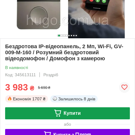
Бездротова IP-відеопанель, 2 Мп, Wi-Fi, GV-
009-M-160 / Розумний бездротовий
відеодомофон / Домофон з камерою
В наявності
Код: 345613111
Роздріб
3 983
₴
5 690 ₴
Економія
1707 ₴
Залишилось
8 днів
Купити
або
Купити з