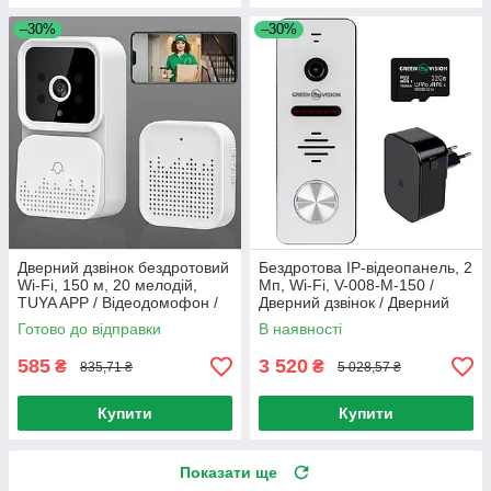
–30%
–30%
Дверний дзвінок бездротовий
Бездротова IP-відеопанель, 2
Wi-Fi, 150 м, 20 мелодій,
Мп, Wi-Fi, V-008-M-150 /
TUYA APP / Відеодомофон /
Дверний дзвінок / Дверний
Дзвінок з відеокамерою
дзвінок з камерою
Готово до відправки
В наявності
585
3 520
₴
₴
835,71 ₴
5 028,57 ₴
Купити
Купити
Показати ще