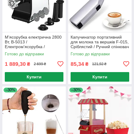
М'ясорубка електрична 2800
Капучинатор портативний
Вт, B-5013 /
для молока та вершків F-015,
Електром'ясорубка /
Сріблястий / Ручний спінювач
Електрична м'ясорубка /
/ Портативний міксер-
Готово до відправки
Готово до відправки
Кухонна м'ясорубка
пінозбивач
1 889,30
85,34
₴
₴
2 699 ₴
121,92 ₴
Купити
Купити
–30%
–30%