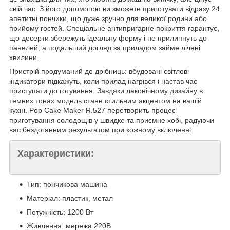
свій час. З його допомогою ви зможете приготувати відразу 24
апетитні пончики, що дуже зручно для великої родини або
прийому гостей. Спеціальне антипригарне покриття гарантує,
що десерти збережуть ідеальну форму і не прилипнуть до
панелей, а подальший догляд за приладом займе лічені
хвилини.
Пристрій продуманий до дрібниць: вбудовані світлові
індикатори підкажуть, коли прилад нагрівся і настав час
приступати до готування. Завдяки лаконічному дизайну в
темних тонах модель стане стильним акцентом на вашій
кухні. Pop Cake Maker R.527 перетворить процес
приготування солодощів у швидке та приємне хобі, радуючи
вас бездоганним результатом при кожному включенні.
Характеристики:
Тип: пончикова машина
Матеріал: пластик, метал
Потужність: 1200 Вт
Живлення: мережа 220В