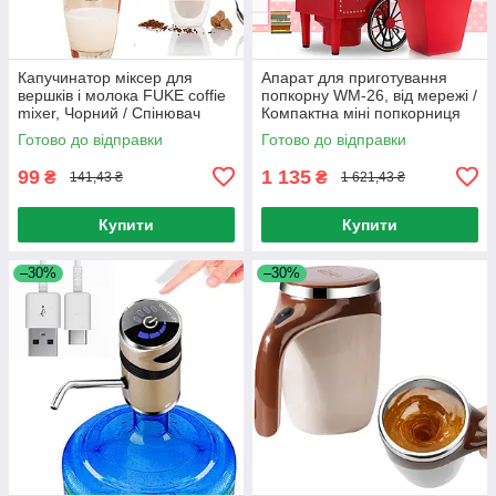
Капучинатор міксер для
Апарат для приготування
вершків і молока FUKE coffie
попкорну WM-26, від мережі /
mixer, Чорний / Спінювач
Компактна міні попкорниця
молока
Готово до відправки
Готово до відправки
99
1 135
₴
₴
141,43 ₴
1 621,43 ₴
Купити
Купити
–30%
–30%