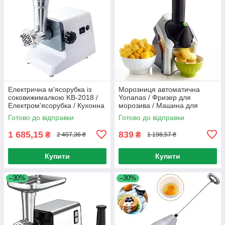
Електрична м'ясорубка із
Морозниця автоматична
соковижималкою KB-2018 /
Yonanas / Фризер для
Електром'ясорубка / Кухонна
морозива / Машина для
м'ясорубка
морозива
Готово до відправки
Готово до відправки
1 685,15
839
₴
₴
2 407,36 ₴
1 198,57 ₴
Купити
Купити
–30%
–30%