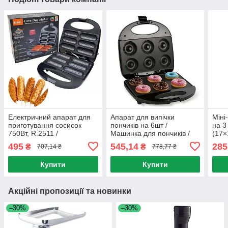
Електричний апарат для
Апарат для випічки
Міні
приготування сосисок
пончиків на 6шт /
на 3
750Вт, R.2511 /
Машинка для пончиків /
(17×
Сосисочниця / Апарат для
Донат мейкер / Машина
мере
495
545,14
285
₴
₴
707,14 ₴
778,77 ₴
приготування корн-догу
для пончиків
Апар
Купити
Купити
Акційні пропозиції та новинки
–30%
–30%