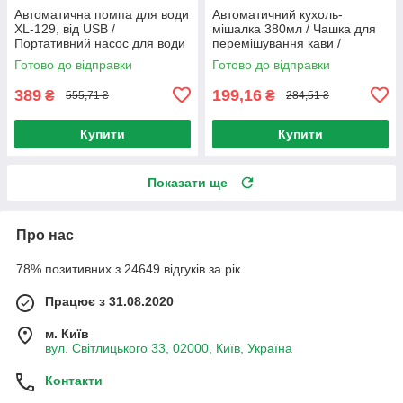
Автоматична помпа для води
Автоматичний кухоль-
XL-129, від USB /
мішалка 380мл / Чашка для
Портативний насос для води
перемішування кави /
/ Електричний диспенсер на
Розумний кухоль з
Готово до відправки
Готово до відправки
сулію
перемішуванням
389
199,16
₴
₴
555,71 ₴
284,51 ₴
Купити
Купити
Показати ще
Про нас
78% позитивних з 24649 відгуків за рік
Працює з 31.08.2020
м. Київ
вул. Світлицького 33, 02000, Київ, Україна
Контакти