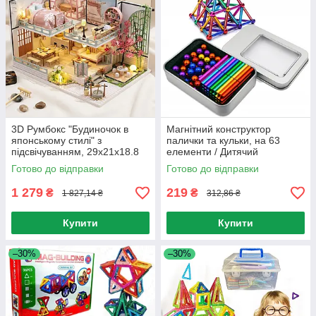
3D Румбокс "Будиночок в
Магнітний конструктор
японському стилі" з
палички та кульки, на 63
підсвічуванням, 29х21х18.8
елементи / Дитячий
см / 3D Інтер'єрний
конструктор для розвитку на
Готово до відправки
Готово до відправки
конструктор / 3D-конструктор-
магнітах
румбокс
1 279
219
₴
₴
1 827,14 ₴
312,86 ₴
Купити
Купити
–30%
–30%