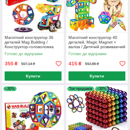
Магнітний конструктор 36
Магнітний конструктор 40
деталей Mag Building /
деталей, Magic Magnet +
Конструктор-головоломка
валіза / Дитячий розвиваючий
для дітей / Конструктор на
конструктор-валіза для дітей
Готово до відправки
Готово до відправки
магнітах
355
415
₴
₴
507,14 ₴
592,86 ₴
Купити
Купити
–30%
Топ продажів
–30%