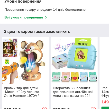
Умови повернення
Повернення товару впродовж 14 днів безкоштовно
Всі умови повернення
З цим товаром також замовляють
Ігровий тир для дітей
Інтерактивний планшет
Ігра
"Мишеня" Joy Acousto-
для вивчення англійської
14см
Optic Hamster 1970A /
мови з картками на 224
Фігу
Дитяча гра з бластером та
слова / Дитячі розвиваючі
Фігу
149
мішенню
картки
ігра