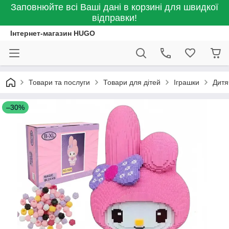
Заповнюйте всі Ваші дані в корзині для швидкої
відправки!
Інтернет-магазин HUGO
Товари та послуги
Товари для дітей
Іграшки
Дитя
–30%