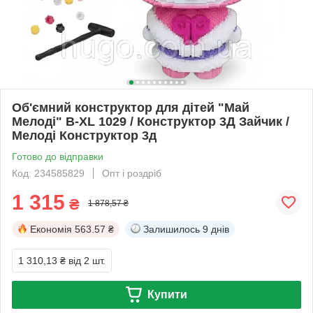
Об'ємний конструктор для дітей "Май
Мелоді" B-XL 1029 / Конструктор 3Д Зайчик /
Мелоді Конструктор 3д
Готово до відправки
Код: 234585829
Опт і роздріб
1 315
₴
1 878,57 ₴
Економія
563.57 ₴
Залишилось
9 днів
1 310,13 ₴
від 2 шт.
Купити