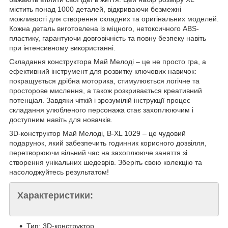
містить понад 1000 деталей, відкриваючи безмежні
можливості для створення складних та оригінальних моделей.
Кожна деталь виготовлена ​​із міцного, нетоксичного ABS-
пластику, гарантуючи довговічність та повну безпеку навіть
при інтенсивному використанні.
Складання конструктора Май Мелоді – це не просто гра, а
ефективний інструмент для розвитку ключових навичок:
покращується дрібна моторика, стимулюється логічне та
просторове мислення, а також розкривається креативний
потенціал. Завдяки чіткій і зрозумілій інструкції процес
складання улюбленого персонажа стає захоплюючим і
доступним навіть для новачків.
3D-конструктор Май Мелоді, B-XL 1029 – це чудовий
подарунок, який забезпечить годинник корисного дозвілля,
перетворюючи вільний час на захоплююче заняття зі
створення унікальних шедеврів. Зберіть свою колекцію та
насолоджуйтесь результатом!
Характеристики:
Тип: 3D-конструктор