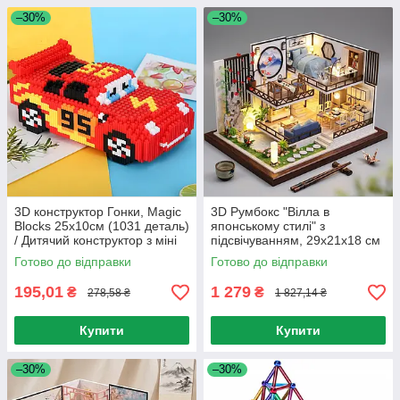
–30%
–30%
3D конструктор Гонки, Magic
3D Румбокс "Вілла в
Blocks 25х10см (1031 деталь)
японському стилі" з
/ Дитячий конструктор з міні
підсвічуванням, 29х21х18 см
блоків / Піксельний
/ Інтер'єрний конструктор /
Готово до відправки
Готово до відправки
конструктор 3Д
3D-конструктор
195,01
1 279
₴
₴
278,58 ₴
1 827,14 ₴
Купити
Купити
–30%
–30%