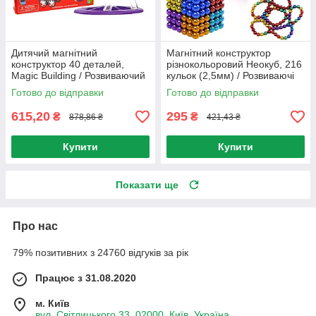
Дитячий магнітний
Магнітний конструктор
конструктор 40 деталей,
різнокольоровий Неокуб, 216
Magic Building / Розвиваючий
кульок (2,5мм) / Розвиваючі
конструктор для дітей /
магнітні кульки / Іграшка
Готово до відправки
Готово до відправки
Конструктор 3D
антистрес
615,20
295
₴
₴
878,86 ₴
421,43 ₴
Купити
Купити
Показати ще
Про нас
79% позитивних з 24760 відгуків за рік
Працює з 31.08.2020
м. Київ
вул. Світлицького 33, 02000, Київ, Україна