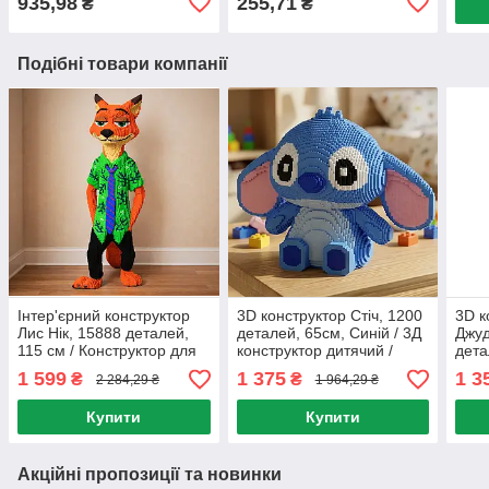
935,98
255,71
₴
₴
Подібні товари компанії
Інтер'єрний конструктор
3D конструктор Стіч, 1200
3D к
Лис Нік, 15888 деталей,
деталей, 65см, Синій / 3Д
Джуд
115 см / Конструктор для
конструктор дитячий /
дета
дорослих та дітей /
Конструктор для дітей /
/ Ди
1 599
1 375
1 3
₴
₴
2 284,29 ₴
1 964,29 ₴
Конструктор 3Д
Конструктор фігурка
Конс
та д
Купити
Купити
Акційні пропозиції та новинки