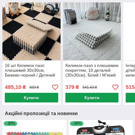
16 шт Килимок пазл
Килимок-пазл з плюшевим
Інте
плюшевий 30х30см,
покриттям, 10 деталей
діте
Бежево-чорний / Дитячий
(30х30см), Білий / М'який
кили
килим пазли / М'які пазли
пазл для підлоги / Дитячий
Кили
на підлогу
килимок-пазл
діте
485,10
379
515
₴
₴
693 ₴
541,43 ₴
Купити
Купити
Акційні пропозиції та новинки
–30%
–30%