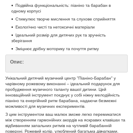
Подвійна функціональність: піаніно та барабан в
одному корпусі
Стимулює творче мислення та слухове сприйняття
Екологічно чисті та нетоксичні матеріали
Ідеальний розмір для дитячих рук та зручність
зберігання
Зміцнює дрібну моторику та почуття ритму
Опис:
Унікальний дитячий музичний центр "Піаніно-Барабан" у
чарівному рожевому виконанні – ідеальний подарунок для
пробудження музичного таланту вашої дитини. Цей
інноваційний інструмент поєднує у собі ніжну мелодійність
піаніно та енергійний ритм барабана, надаючи безмежні
можливості для музичних експериментів.
З цим інструментом ваш малюк зможе легко перемикатися
між створенням гармонійних акордів на яскравих клавішах та
відбиванням запальних ритмів на чутливій барабанній
поверхні. Рожевий колір, улюблений багатьма дівчатками,