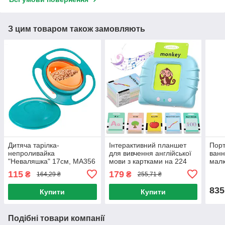
З цим товаром також замовляють
Дитяча тарілка-
Інтерактивний планшет
Порт
непроливайка
для вивчення англійської
ванн
"Неваляшка" 17см, MA356
мови з картками на 224
малю
/ Тарілка-сідла / Дитяча
слова / Дитячі розвиваючі
MA62
115
179
₴
₴
164,29 ₴
255,71 ₴
чаша-гіроскоп
картки
для 
835
Купити
Купити
Подібні товари компанії