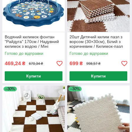
Водяний килимок фонтан
20шт Дитячий килим пазл з
"Райдуга" 170см / Надувний
ворсом (30×30см), Білий з
килимок з водою / Міні
коричневим / Килимок-пазл
басейн з фонтаном
плюшевий / Пазли на підлогу
Готово до відправки
Готово до відправки
469,24
699
₴
₴
670,34 ₴
998,57 ₴
Купити
Купити
–30%
–30%