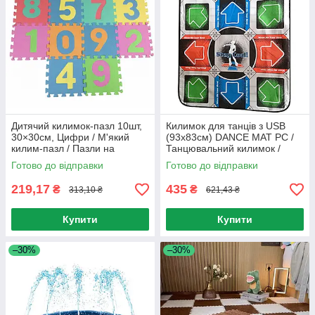
Дитячий килимок-пазл 10шт,
Килимок для танців з USB
30×30см, Цифри / М'який
(93х83см) DANCE MAT PC /
килим-пазл / Пазли на
Танцювальний килимок /
підлогу для дітей / Дитячий
Музичний килимок для ПК
Готово до відправки
Готово до відправки
м'який підлоговий пазл
219,17
435
₴
₴
313,10 ₴
621,43 ₴
Купити
Купити
–30%
–30%