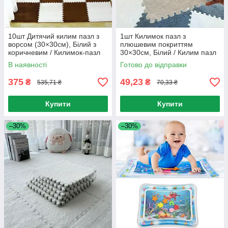
10шт Дитячий килим пазл з
1шт Килимок пазл з
ворсом (30×30см), Білий з
плюшевим покриттям
коричневим / Килимок-пазл
30×30см, Білий / Килим пазл
плюшевий / М'які пазли на
з ворсом / Килимок пазли /
В наявності
Готово до відправки
підлогу
М'які пазли на підлогу
375
49,23
₴
₴
535,71 ₴
70,33 ₴
Купити
Купити
–30%
–30%