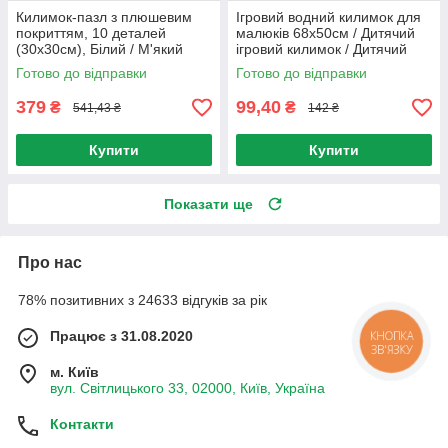
Килимок-пазл з плюшевим
Ігровий водний килимок для
покриттям, 10 деталей
малюків 68х50см / Дитячий
(30х30см), Білий / М'який
ігровий килимок / Дитячий
пазл для підлоги / Дитячий
килимок / Надувний килимок
Готово до відправки
Готово до відправки
килимок-пазл
для дітей
379
99,40
₴
₴
541,43 ₴
142 ₴
Купити
Купити
Показати ще
Про нас
78% позитивних з 24633 відгуків за рік
Працює з 31.08.2020
КНОПКА
ЗВ'ЯЗКУ
м. Київ
вул. Світлицького 33, 02000, Київ, Україна
Контакти