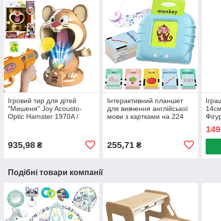
Ігровий тир для дітей
Інтерактивний планшет
Ігра
"Мишеня" Joy Acousto-
для вивчення англійської
14см
Optic Hamster 1970A /
мови з картками на 224
Фігу
Дитяча гра з бластером та
слова / Дитячі розвиваючі
Фігу
149
мішенню
картки
ігра
935,98
255,71
₴
₴
Подібні товари компанії