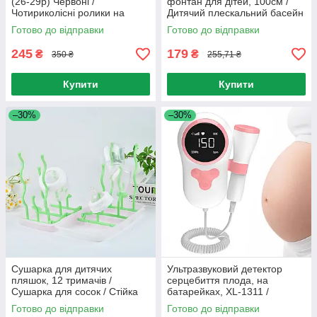
(26-29р) Червоні /
фонтан для дітей, 100см /
Чотириколісні ролики на
Дитячий плескальний басейн
взуття / Роликові ковзани
Готово до відправки
Готово до відправки
дитячі
245
179
₴
₴
350 ₴
255,71 ₴
Купити
Купити
–30%
–30%
Сушарка для дитячих
Ультразвуковий детектор
пляшок, 12 тримачів /
серцебиття плода, на
Сушарка для сосок / Стійка
батарейках, XL-1311 /
для сушіння дитячих пляшок
Доплер фетальний / Доплер
Готово до відправки
Готово до відправки
для вагітних