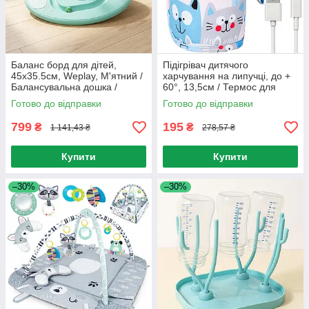
Баланс борд для дітей,
Підігрівач дитячого
45х35.5см, Weplay, М'ятний /
харчування на липучці, до +
Балансувальна дошка /
60°, 13,5см / Термос для
Балансувальна платформа /
пляшечок / Підігрівач
Готово до відправки
Готово до відправки
Дошка для балансу
пляшечок
799
195
₴
₴
1 141,43 ₴
278,57 ₴
Купити
Купити
–30%
–30%