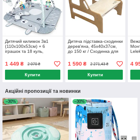
Дитячий килимок 3в1
Дитяча підставка-сходинки
Вежа
(110х100х53см) + 6
дерев'яна, 45х40х37см,
Монт
іграшок та 18 куль,
до 150 кг / Сходинка для
Lele
Ricokids Rabbit / Килимок
вмивання у ванну /
помі
для розвитку дітей
Дитячий табурет-підставка
дере
1 449
1 590
4 9
₴
₴
2 070 ₴
2 271,43 ₴
сход
Купити
Купити
Акційні пропозиції та новинки
–30%
–30%