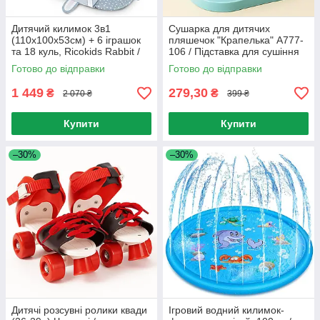
Дитячий килимок 3в1
Сушарка для дитячих
(110х100х53см) + 6 іграшок
пляшечок "Крапелька" A777-
та 18 куль, Ricokids Rabbit /
106 / Підставка для сушіння
Килимок для розвитку дітей
пляшечок та сосок
Готово до відправки
Готово до відправки
1 449
279,30
₴
₴
2 070 ₴
399 ₴
Купити
Купити
–30%
–30%
Дитячі розсувні ролики квади
Ігровий водний килимок-