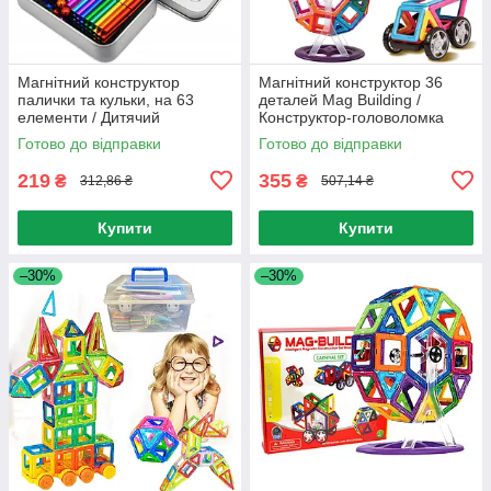
Магнітний конструктор
Магнітний конструктор 36
палички та кульки, на 63
деталей Mag Building /
елементи / Дитячий
Конструктор-головоломка
конструктор для розвитку на
для дітей / Конструктор на
Готово до відправки
Готово до відправки
магнітах
магнітах
219
355
₴
₴
312,86 ₴
507,14 ₴
Купити
Купити
–30%
–30%