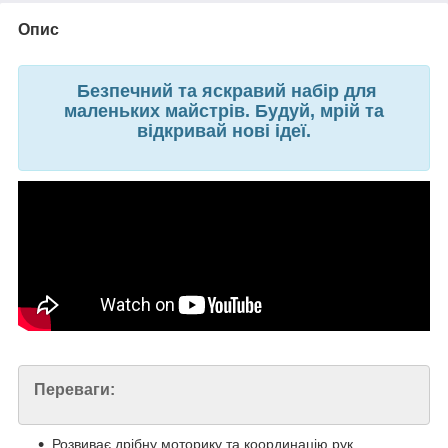
Опис
Безпечний та яскравий набір для
маленьких майстрів. Будуй, мрій та
відкривай нові ідеї.
Переваги:
Розвиває дрібну моторику та координацію рук.