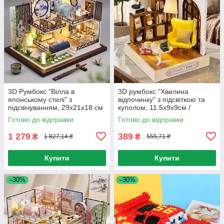
3D Румбокс "Вілла в
3D румбокс "Хвилина
японському стилі" з
відпочинку" з підсвіткою та
підсвічуванням, 29х21х18 см
куполом, 11.5х9х9см /
/ Інтер'єрний конструктор /
Конструктор 3D / Інтер'єрний
Готово до відправки
Готово до відправки
3D-конструктор
конструктор / Румбокс
1 279
389
₴
₴
1 827,14 ₴
555,71 ₴
Купити
Купити
–30%
–30%