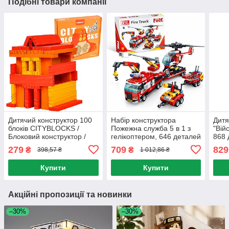
Подібні товари компанії
Дитячий конструктор 100
Набір конструктора
Дитя
блоків CITYBLOCKS /
Пожежна служба 5 в 1 з
"Вій
Блоковий конструктор /
гелікоптером, 646 деталей
868 
Конструктор для дітей /
/ 3D конструктор /
3д к
279
709
829
₴
₴
398,57 ₴
1 012,86 ₴
Дерев'яний конструктор
Конструктор для дітей /
Конс
Конструктор для
Купити
Купити
Акційні пропозиції та новинки
–30%
–30%