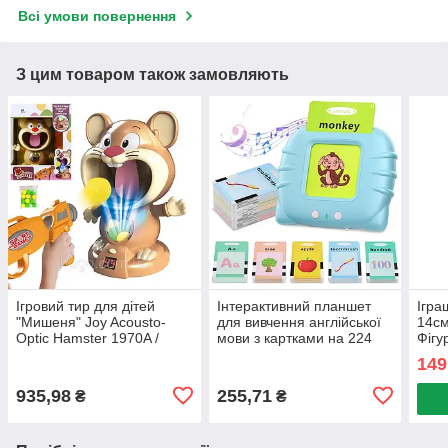
Всі умови повернення
З цим товаром також замовляють
Ігровий тир для дітей
Інтерактивний планшет
Ігра
"Мишеня" Joy Acousto-
для вивчення англійської
14см
Optic Hamster 1970A /
мови з картками на 224
Фігу
Дитяча гра з бластером та
слова / Дитячі розвиваючі
Фігу
149
мішенню
картки
ігра
935,98
255,71
₴
₴