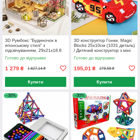
3D Румбокс "Будиночок в
3D конструктор Гонки, Magic
японському стилі" з
Blocks 25х10см (1031 деталь)
підсвічуванням, 29х21х18.8
/ Дитячий конструктор з міні
см / 3D Інтер'єрний
блоків / Піксельний
Готово до відправки
Готово до відправки
конструктор / 3D-конструктор-
конструктор 3Д
румбокс
1 279
195,01
₴
₴
1 827,14 ₴
278,58 ₴
Купити
Купити
–30%
–30%