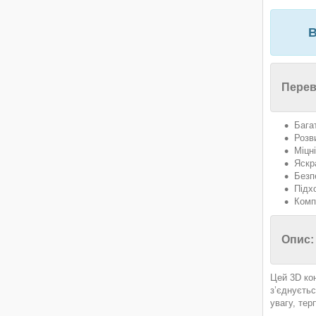
В
Перев
Бага
Розви
Міцн
Яскр
Безп
Підхо
Комп
Опис:
Цей 3D кон
з’єднуєтьс
увагу, тер