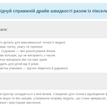
ідчуй справжній драйв швидкості разом із піксе
аги:
то деталь для максимальної точності моделі.
ває логіку, увагу та терпіння.
і з’єднання — без розхитування блоків.
аві кольори, що не вигорають з часом.
ечні матеріали без гострих країв.
дить для дітей від 6 років.
актна упаковка — зручно зберігати й дарувати.
структор складається з міні-блоків, створених для точного відтворення
я міцно та без зазорів, утворюючи яскраву модель, що стане прикрасою 
піння і просторове мислення.