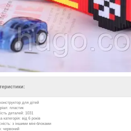
теристики:
 конструктор для дітей
ріал: пластик
кість деталей: 1031
а категорія: від 6 років
сність: з іншими міні-блоками
р: червоний