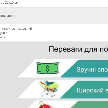
ір : 25х10 см
ектація:
онструктор піксельний
укція
овка