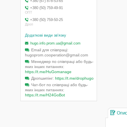
+380 (67) 878-53-65
+380 (50) 759-49-91
ОПТ
+380 (50) 759-50-25
Дроп
hugo.info.prom.ua@gmail.com
Email для співпраці
hugoprom.cooperation@gmail.com
Менеджер по співпраці або будь-
яких інших питаннях
https://t.me/HuGomanage
Дропшипінг
https://t.me/drophugo
Чат-бот по співпраці або будь-
яких інших питаннях
https://t.me/H24GoBot
Опи