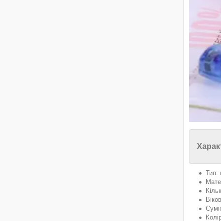
Харак
Тип:
Мате
Кіль
Віков
Сумі
Колі