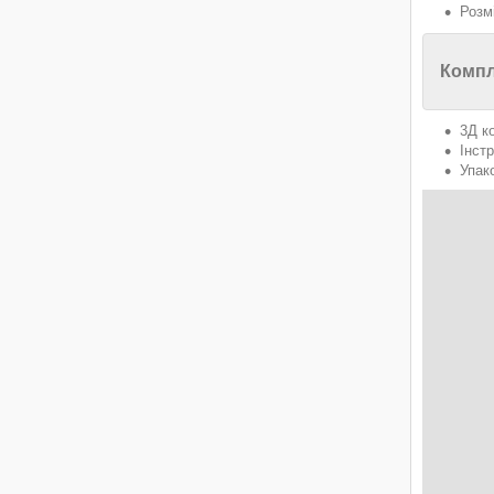
Розм
Компл
3Д к
Інстр
Упак