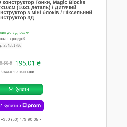
 конструктор Гонки, Magic Blocks
х10см (1031 деталь) / Дитячий
нструктор з міні блоків / Піксельний
онструктор 3Д
тово до відправки
ом і в роздріб
д:
234581796
195,01 ₴
8,58 ₴
Показати оптові ціни
Купити
Купити з
+380 (50) 479-90-05