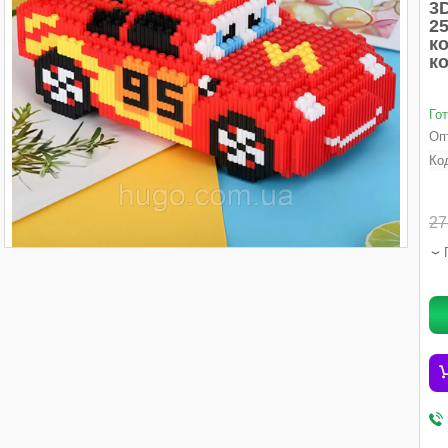
3D
25
ко
к
Го
Опт
Ко
27