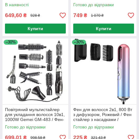
Складний фен для волосся з
волосся / Фен-браш
В наявності
Готово до відправки
дифузором
649,60
749
₴
₴
928 ₴
1 070 ₴
Купити
Купити
–30%
–30%
Повітряний мультистайлер
Фен для волосся 2в1, 800 Вт
для укладання волосся 10в1,
з дифузором, Рожевий / Фен
1000W Gemei GM-483 / Фен-
стайлер з насадками /
щітка
Дорожній фен-щітка
Готово до відправки
Готово до відправки
699,01
225
₴
₴
998,58 ₴
321,43 ₴