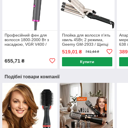
Професійний фен для
Плойка для волосся п'ять
Апар
волосся 1800-2000 Вт з
хвиль 45Вт, 2 режима,
мере
насадкою, VGR V400 /
Geemy GM-2933 / Щипці
638 
Потужний фен для
для завивки волосся з
воло
519,01
389
₴
741,44 ₴
укладання волосся
регулюванням
дарс
температури
655,71
₴
Купити
Подібні товари компанії