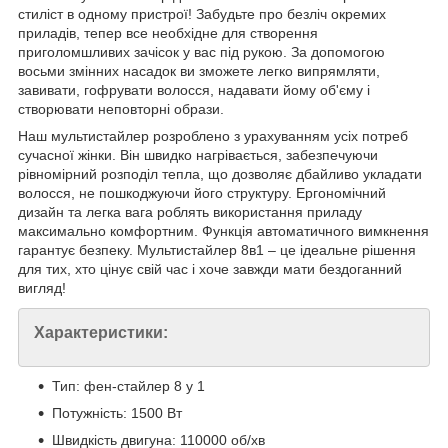
стиліст в одному пристрої! Забудьте про безліч окремих
приладів, тепер все необхідне для створення
приголомшливих зачісок у вас під рукою. За допомогою
восьми змінних насадок ви зможете легко випрямляти,
завивати, гофрувати волосся, надавати йому об'єму і
створювати неповторні образи.
Наш мультистайлер розроблено з урахуванням усіх потреб
сучасної жінки. Він швидко нагрівається, забезпечуючи
рівномірний розподіл тепла, що дозволяє дбайливо укладати
волосся, не пошкоджуючи його структуру. Ергономічний
дизайн та легка вага роблять використання приладу
максимально комфортним. Функція автоматичного вимкнення
гарантує безпеку. Мультистайлер 8в1 – це ідеальне рішення
для тих, хто цінує свій час і хоче завжди мати бездоганний
вигляд!
Характеристики:
Тип: фен-стайлер 8 у 1
Потужність: 1500 Вт
Швидкість двигуна: 110000 об/хв