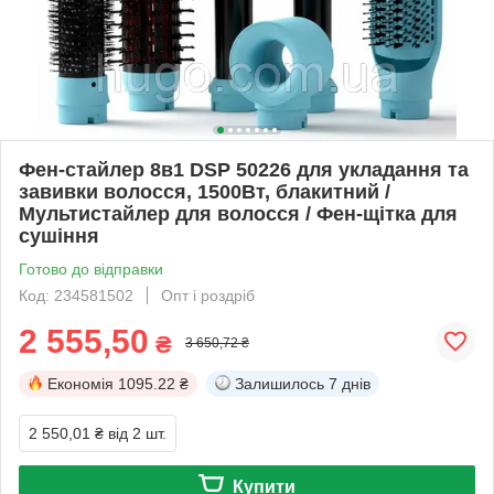
Фен-стайлер 8в1 DSP 50226 для укладання та
завивки волосся, 1500Вт, блакитний /
Мультистайлер для волосся / Фен-щітка для
сушіння
Готово до відправки
Код: 234581502
Опт і роздріб
2 555,50
₴
3 650,72 ₴
Економія
1095.22 ₴
Залишилось
7 днів
2 550,01 ₴
від 2 шт.
Купити