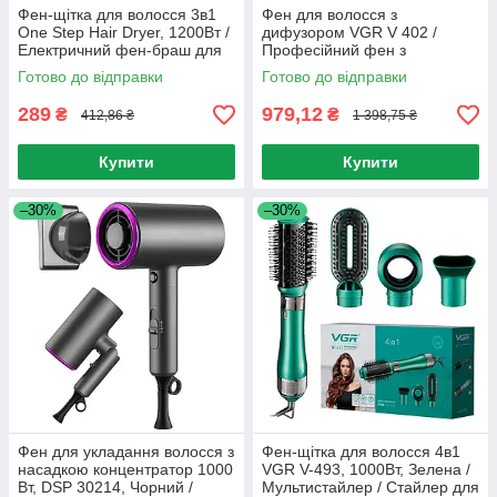
Фен-щітка для волосся 3в1
Фен для волосся з
One Step Hair Dryer, 1200Вт /
дифузором VGR V 402 /
Електричний фен-браш для
Професійний фен з
укладання волосся /
насадками / Фен
Готово до відправки
Готово до відправки
Повітряний стайлер
професійний
289
979,12
₴
₴
412,86 ₴
1 398,75 ₴
Купити
Купити
–30%
–30%
Фен для укладання волосся з
Фен-щітка для волосся 4в1
насадкою концентратор 1000
VGR V-493, 1000Вт, Зелена /
Вт, DSP 30214, Чорний /
Мультистайлер / Стайлер для