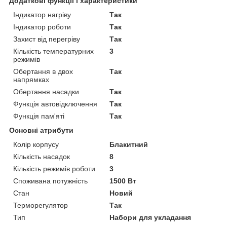
Додаткові функції і характеристики
Індикатор нагріву
Так
Індикатор роботи
Так
Захист від перегріву
Так
Кількість температурних
3
режимів
Обертання в двох
Так
напрямках
Обертання насадки
Так
Функція автовідключення
Так
Функція пам'яті
Так
Основні атрибути
Колір корпусу
Блакитний
Кількість насадок
8
Кількість режимів роботи
3
Споживана потужність
1500 Вт
Стан
Новий
Терморегулятор
Так
Тип
Набори для укладання