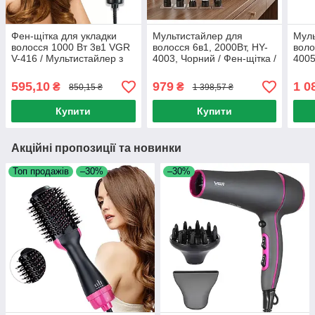
Фен-щітка для укладки
Мультистайлер для
Муль
волосся 1000 Вт 3в1 VGR
волосся 6в1, 2000Вт, HY-
воло
V-416 / Мультистайлер з
4003, Чорний / Фен-щітка /
4005
гребінцем / Стайлер для
Стайлер для укладки /
Стай
волосся
Фен-браш для волосся
Фен
595,10
979
1 0
₴
₴
850,15 ₴
1 398,57 ₴
Купити
Купити
Акційні пропозиції та новинки
Топ продажів
–30%
–30%