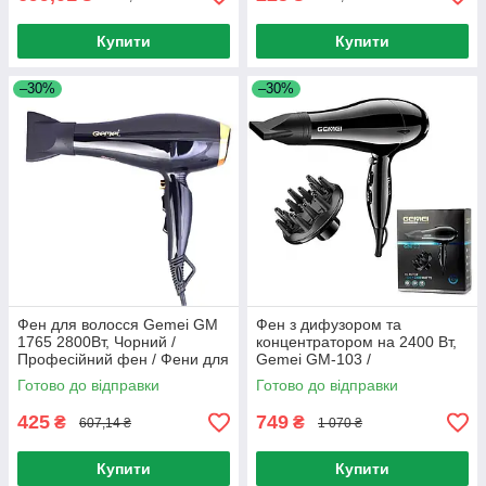
Купити
Купити
–30%
–30%
Фен для волосся Gemei GM
Фен з дифузором та
1765 2800Вт, Чорний /
концентратором на 2400 Вт,
Професійний фен / Фени для
Gemei GM-103 /
укладання волосся
Професійний фен для
Готово до відправки
Готово до відправки
волосся з іонізацією
425
749
₴
₴
607,14 ₴
1 070 ₴
Купити
Купити