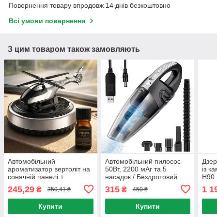
Повернення товару впродовж 14 днів безкоштовно
Всі умови повернення
З цим товаром також замовляють
Автомобільний
Автомобільний пилосос
Дзер
ароматизатор вертоліт на
50Вт, 2200 мАг та 5
із к
сонячній панелі +
насадок / Бездротовий
H90 
парфумована олійка,
пилосос в авто /
реєс
245,29
315
1 1
₴
₴
350,41 ₴
450 ₴
Сріблястий / Пахучка в
Портативний пилосос
екр
авто
Купити
Купити