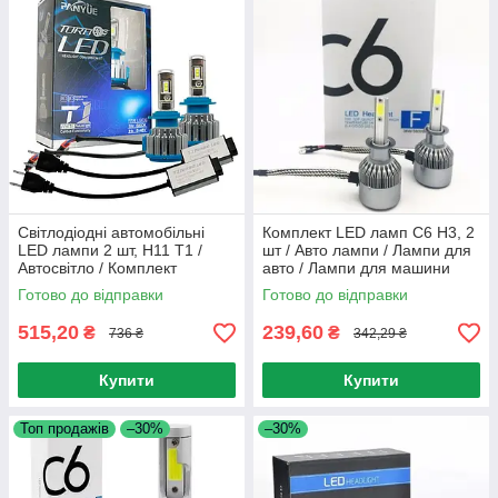
Світлодіодні автомобільні
Комплект LED ламп C6 H3, 2
LED лампи 2 шт, H11 T1 /
шт / Авто лампи / Лампи для
Автосвітло / Комплект
авто / Лампи для машини
світлодіодних ламп для
Готово до відправки
Готово до відправки
автомобіля
515,20
239,60
₴
₴
736 ₴
342,29 ₴
Купити
Купити
Топ продажів
–30%
–30%