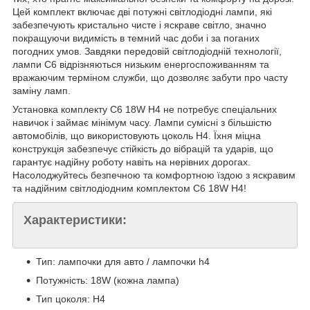
Цей комплект включає дві потужні світлодіодні лампи, які
забезпечують кристально чисте і яскраве світло, значно
покращуючи видимість в темний час доби і за поганих
погодних умов. Завдяки передовій світлодіодній технології,
лампи C6 відрізняються низьким енергоспоживанням та
вражаючим терміном служби, що дозволяє забути про часту
заміну ламп.
Установка комплекту C6 18W H4 не потребує спеціальних
навичок і займає мінімум часу. Лампи сумісні з більшістю
автомобілів, що використовують цоколь H4. Їхня міцна
конструкція забезпечує стійкість до вібрацій та ударів, що
гарантує надійну роботу навіть на нерівних дорогах.
Насолоджуйтесь безпечною та комфортною їздою з яскравим
та надійним світлодіодним комплектом C6 18W H4!
Характеристики:
Тип: лампочки для авто / лампочки h4
Потужність: 18W (кожна лампа)
Тип цоколя: H4