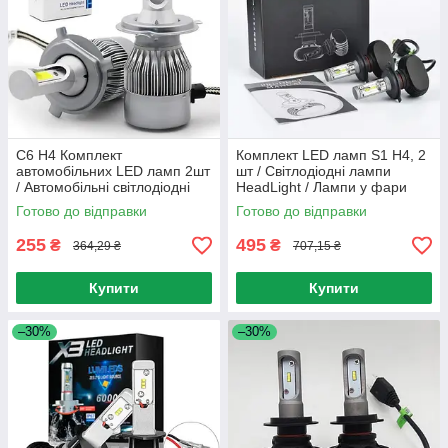
C6 H4 Комплект
Комплект LED ламп S1 H4, 2
автомобільних LED ламп 2шт
шт / Світлодіодні лампи
/ Автомобільні світлодіодні
HeadLight / Лампи у фари
лед лампи / Автосвітло /
Готово до відправки
Готово до відправки
Лампи для фар
255
495
₴
₴
364,29 ₴
707,15 ₴
Купити
Купити
–30%
–30%