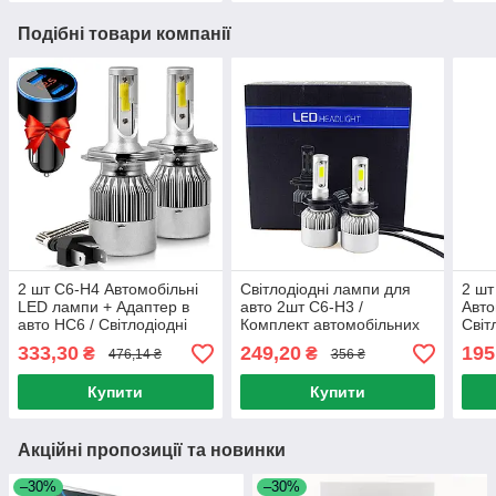
Подібні товари компанії
2 шт C6-H4 Автомобільні
Світлодіодні лампи для
2 шт
LED лампи + Адаптер в
авто 2шт C6-H3 /
Авто
авто HC6 / Світлодіодні
Комплект автомобільних
Світ
лампи для авто /
ламп / Автолампи
авто
333,30
249,20
195
₴
₴
476,14 ₴
356 ₴
Автолампи
Купити
Купити
Акційні пропозиції та новинки
–30%
–30%