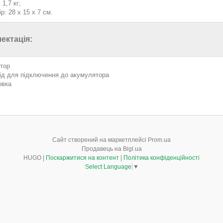
 1,7 кг;
р: 28 x 15 x 7 см.
ектація:
ртор
ід для підключення до акумулятора
овка
Сайт створений на маркетплейсі
Prom.ua
Продавець на Bigl.ua
HUGO |
Поскаржитися на контент
|
Політика конфіденційності
Select Language
▼