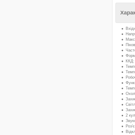
Хара
Вхід
Напр
Макс
Піко
Часто
Форм
ККД:
Темп
Темпе
Робо
Функ
Темп
Охол
Захи
Світл
Захи
2 ку
Звуко
Роз'
Відкл