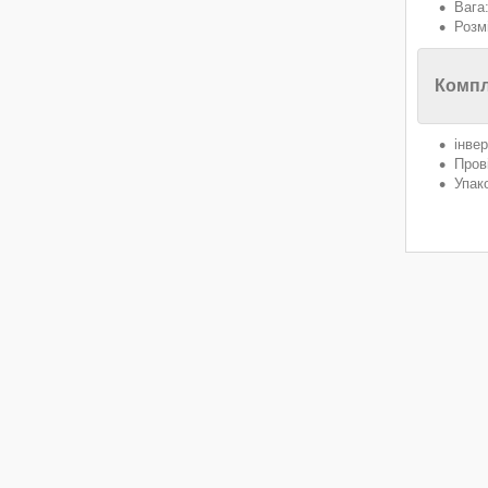
Вага:
Розмі
Компл
інве
Пров
Упак