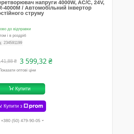
еретворювач напруги 4000W, AC/C, 24V,
R-4000М / Автомобільний інвертор
остійного струму
тово до відправки
ом і в роздріб
д:
234591199
3 599,32 ₴
141,88 ₴
Показати оптові ціни
Купити
Купити з
+380 (50) 479-90-05