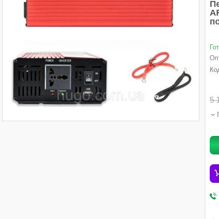
П
A
п
Го
Опт
Ко
5 