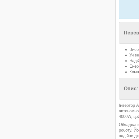
Перев
Висо
Унів
Надій
Енер
Комп
Опис:
Інвертор 
автономно
4000W, цей
Обладнаний
роботу. Йо
надійне дж