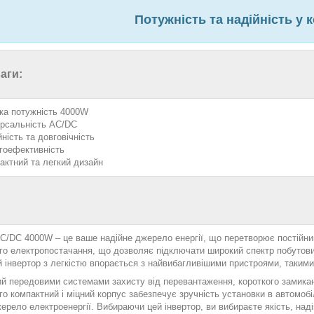
Потужність та надійність у 
аги:
ка потужність 4000W
ерсальність AC/DC
ність та довговічність
гоефективність
актний та легкий дизайн
AC/DC 4000W – це ваше надійне джерело енергії, що перетворює постійни
го електропостачання, що дозволяє підключати широкий спектр побутових
 інвертор з легкістю впорається з найвибагливішими пристроями, такими
 передовими системами захисту від перевантаження, короткого замикання
го компактний і міцний корпус забезпечує зручність установки в автомобіл
ерело електроенергії. Вибираючи цей інвертор, ви вибираєте якість, наді