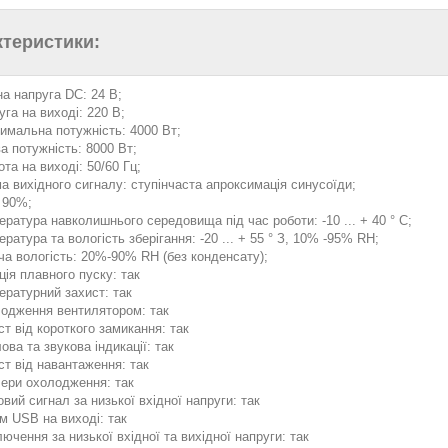
ктеристики:
на напруга DC: 24 В;
уга на виході: 220 В;
имальна потужність: 4000 Вт;
ва потужність: 8000 Вт;
та на виході: 50/60 Гц;
а вихідного сигналу: ступінчаста апроксимація синусоїди;
 90%;
ература навколишнього середовища під час роботи: -10 ... + 40 ° С;
ратура та вологість зберігання: -20 ... + 55 ° З, 10% -95% RH;
ча вологість: 20%-90% RH (без конденсату);
ція плавного пуску: так
ературний захист: так
одження вентилятором: так
ст від короткого замикання: так
ова та звукова індикації: так
ст від навантаження: так
лери охолодження: так
вий сигнал за низької вхідної напруги: так
єм USB на виході: так
ючення за низької вхідної та вихідної напруги: так