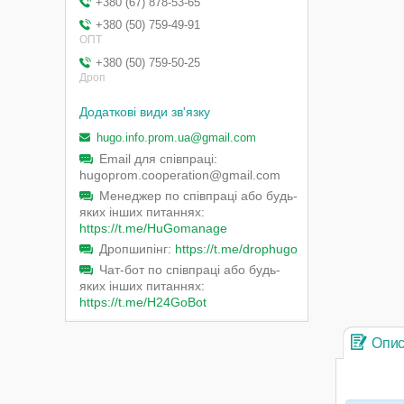
+380 (67) 878-53-65
+380 (50) 759-49-91
ОПТ
+380 (50) 759-50-25
Дроп
hugo.info.prom.ua@gmail.com
Email для співпраці
hugoprom.cooperation@gmail.com
Менеджер по співпраці або будь-
яких інших питаннях
https://t.me/HuGomanage
Дропшипінг
https://t.me/drophugo
Чат-бот по співпраці або будь-
яких інших питаннях
https://t.me/H24GoBot
Опи