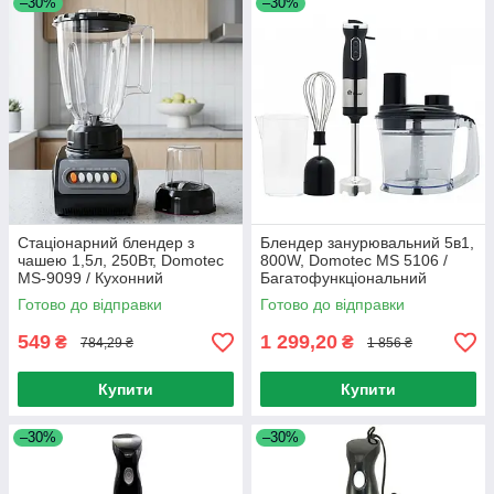
–30%
–30%
Стаціонарний блендер з
Блендер занурювальний 5в1,
чашею 1,5л, 250Вт, Domotec
800W, Domotec MS 5106 /
MS-9099 / Кухонний
Багатофункціональний
подрібнювач з кавомолкою
подрібнювач / Міні комбайн
Готово до відправки
Готово до відправки
549
1 299,20
₴
₴
784,29 ₴
1 856 ₴
Купити
Купити
–30%
–30%