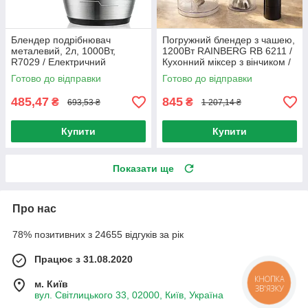
Блендер подрібнювач
Погружний блендер з чашею,
металевий, 2л, 1000Вт,
1200Вт RAINBERG RB 6211 /
R7029 / Електричний
Кухонний міксер з вінчиком /
кухонний подрібнювач з
Блендер подрібнювач
Готово до відправки
Готово до відправки
чашею
485,47
845
₴
₴
693,53 ₴
1 207,14 ₴
Купити
Купити
Показати ще
Про нас
78% позитивних з 24655 відгуків за рік
Працює з 31.08.2020
КНОПКА
м. Київ
ЗВ'ЯЗКУ
вул. Світлицького 33, 02000, Київ, Україна