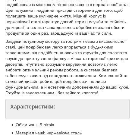
подрібнювач із місткою 5-літровою чашею з нержавіючої сталі!
Цей потужний і надійний пристрій створений для того, щоб
полегшити ваше кулінарне життя. Міцний корпус із
нержавіючої сталі гарантує довгий термін служби та стійкість
до корозії, а велика чаша дозволяє обробляти значні обсяги
продуктів за один раз, заощаджуючи ваш час та сили.
Завдяки потужному мотору та гострим лезам з високоякісної
сталі, цей подрібнювач легко впорається з будь-якими
завданнями: від подрібнення овочів та фруктів для салатів та
соусів до приготування фаршу з м'яса та горіхової крихти для
десертів. Інтуїтивно зрозуміле керування дозволяє легко
вибрати оптимальний режим роботи, а система безпеки
забезпечує захист від випадкового включення. Компактний та
стильний дизайн робить цей подрібнювач не лише
функціональним, а й естетичним доповненням до вашої кухні.
Готуйте із задоволенням і без зайвого клопоту!
Характеристики:
Об'єм чаші: 5 літрів
Матеріал чаші: нержавіюча сталь