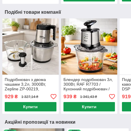
Подібні товари компанії
Подрібнювач з двома
Блендер подрібнювач 3л,
Подр
чашами 3,2л, 3000Вт,
300Вт, RAF R7703 /
каво
Zepline ZP-00219,
Кухонний подрібнювач /
DSP 
Сріблястий / Чоппер /
Електричний блендер
Кухо
929
939
919
₴
₴
1 327,14 ₴
1 341,43 ₴
Блендер подрібнювач /
чоппер
блен
Подрібнювач для кухні
Купити
Купити
Акційні пропозиції та новинки