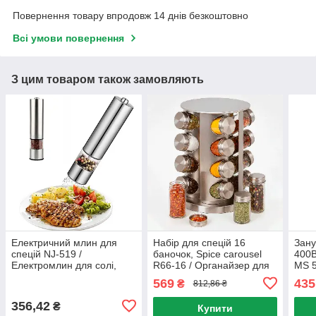
Повернення товару впродовж 14 днів безкоштовно
Всі умови повернення
З цим товаром також замовляють
Електричний млин для
Набір для спецій 16
Зан
спецій NJ-519 /
баночок, Spice carousel
400В
Електромлин для солі,
R66-16 / Органайзер для
MS 5
перцю на батарейках /
спецій на обертовій
подр
569
435
₴
812,86 ₴
Електросільниця
підставці / Карусель для
бле
спецій
356,42
₴
Купити