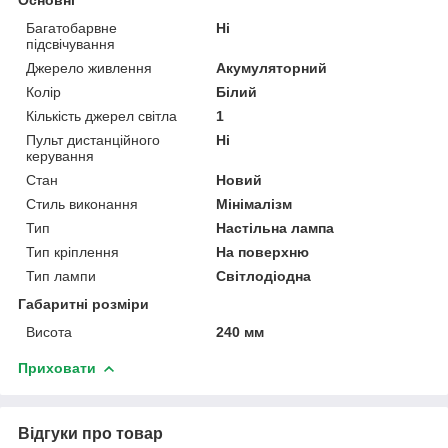
Багатобарвне
Ні
підсвічування
Джерело живлення
Акумуляторний
Колір
Білий
Кількість джерел світла
1
Пульт дистанційного
Ні
керування
Стан
Новий
Стиль виконання
Мінімалізм
Тип
Настільна лампа
Тип кріплення
На поверхню
Тип лампи
Світлодіодна
Габаритні розміри
Висота
240 мм
Приховати
Відгуки про товар