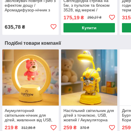
Зволожувач повітря Гриб з
Світлодіодна стрічка на
Дзер
ефектом дощу /
5м, з пультом та блоком
годи
Аромадифузор-нічник з
3528, від мережі /
терм
підсвічуванням /
Багатокольорова стрічка
VST 
175,19
315
₴
250,27 ₴
Аромадифузор
RGB / Гнучка підсвітка
Наст
електричний
підс
635,78
₴
Купити
Подібні товари компанії
Акумуляторний
Настільний світильник для
Дитя
світильник-нічник для
дітей з точилкою, USB,
Бург
дітей, живлення від USB,
жовтий / Акумуляторна
Кори
14х13 см, жовтий /
LED лампа / Світлодіодна
світ
219
259
259
₴
₴
312,86 ₴
370 ₴
Настільний світильник
лампа нічник
лам