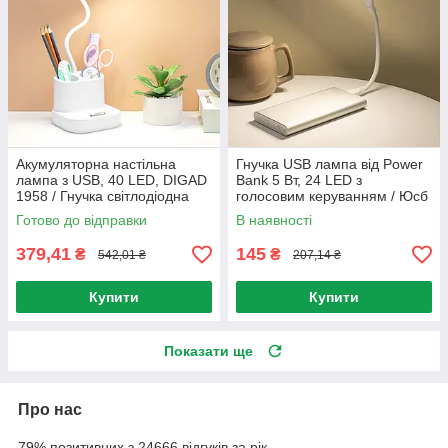
Акумуляторна настільна
Гнучка USB лампа від Power
лампа з USB, 40 LED, DIGAD
Bank 5 Вт, 24 LED з
1958 / Гнучка світлодіодна
голосовим керуванням / Юсб
лампа на акумуляторі
світильник від повербанку
Готово до відправки
В наявності
379,41
145
₴
₴
542,01 ₴
207,14 ₴
Купити
Купити
Показати ще
Про нас
79% позитивних з 24666 відгуків за рік