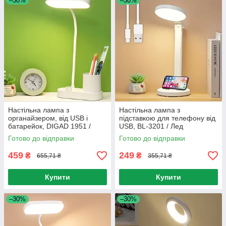
–30%
–30%
Настільна лампа з
Настільна лампа з
органайзером, від USB і
підставкою для телефону від
батарейок, DIGAD 1951 /
USB, BL-3201 / Лед
Гнучка LED лампа з
світильник настільний /
Готово до відправки
Готово до відправки
регулюванням світла
Настільний нічник
459
249
₴
₴
655,71 ₴
355,71 ₴
Купити
Купити
–30%
–30%