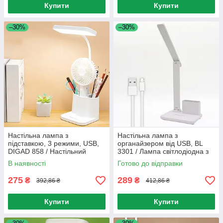
Купити
Купити
–30%
–30%
Настільна лампа з
Настільна лампа з
підставкою, 3 режими, USB,
органайзером від USB, BL
DIGAD 858 / Настільний
3301 / Лампа світлодіодна з
світильник / Лампа на
підставкою для телефону
В наявності
Готово до відправки
акумуляторі
275
289
₴
₴
392,86 ₴
412,86 ₴
Купити
Купити