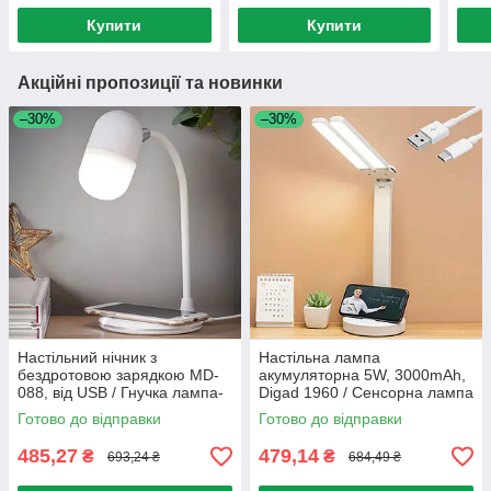
нічник / LED лампа нічник
Купити
Купити
Акційні пропозиції та новинки
–30%
–30%
Настільний нічник з
Настільна лампа
бездротовою зарядкою MD-
акумуляторна 5W, 3000mAh,
088, від USB / Гнучка лампа-
Digad 1960 / Сенсорна лампа
капсула з Bluetooth колонкою
з регулюванням яскравості
Готово до відправки
Готово до відправки
485,27
479,14
₴
₴
693,24 ₴
684,49 ₴