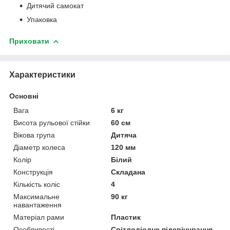
Дитячий самокат
Упаковка
Приховати
Характеристики
Основні
Вага
6 кг
Висота рульової стійки
60 см
Вікова група
Дитяча
Діаметр колеса
120 мм
Колір
Білий
Конструкція
Складана
Кількість коліс
4
Максимальне
90 кг
навантаження
Матеріал рами
Пластик
Особливості
Світлодіодне підсвічування