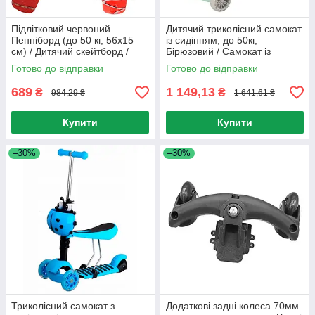
Підлітковий червоний
Дитячий триколісний самокат
Пенніборд (до 50 кг, 56x15
із сидінням, до 50кг,
см) / Дитячий скейтборд /
Бірюзовий / Самокат із
Пенні борд / Скейт
батьківською ручкою /
Готово до відправки
Готово до відправки
Дитячий самокат із кошиком
689
1 149,13
₴
₴
984,29 ₴
1 641,61 ₴
Купити
Купити
–30%
–30%
Триколісний самокат з
Додаткові задні колеса 70мм