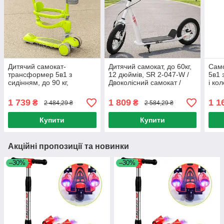
Дитячий самокат-
Дитячий самокат, до 60кг,
Сам
трансформер 5в1 з
12 дюймів, SR 2-047-W /
5в1 
сидінням, до 90 кг,
Двоколісний самокат /
і ко
Зелений / Самокат для
Самокат для дітей
Чорн
дітей / Самокат коляска /
Трик
1 739
1 809
1 1
₴
₴
2 484,29 ₴
2 584,29 ₴
Самокат з ручкою
само
Купити
Купити
Акційні пропозиції та новинки
–30%
–30%