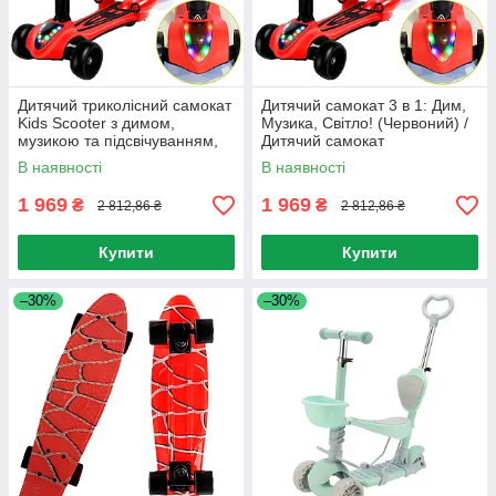
Дитячий триколісний самокат
Дитячий самокат 3 в 1: Дим,
Kids Scooter з димом,
Музика, Світло! (Червоний) /
музикою та підсвічуванням,
Дитячий самокат
Червоний / Дитячий самокат
В наявності
В наявності
1 969
1 969
₴
₴
2 812,86 ₴
2 812,86 ₴
Купити
Купити
–30%
–30%