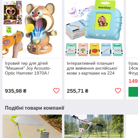
Ігровий тир для дітей
Інтерактивний планшет
Ігра
"Мишеня" Joy Acousto-
для вивчення англійської
14см
Optic Hamster 1970A /
мови з картками на 224
Фігу
Дитяча гра з бластером та
слова / Дитячі розвиваючі
Фігу
149
мішенню
картки
ігра
935,98
255,71
₴
₴
Подібні товари компанії