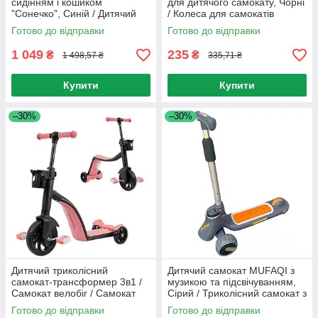
сидінням і кошиком
для дитячого самокату, Чорні
"Сонечко", Синій / Дитячий
/ Колеса для самокатів
самокат / Самокат для дітей
Готово до відправки
Готово до відправки
1 049
235
₴
₴
1 498,57 ₴
335,71 ₴
Купити
Купити
–30%
–30%
Дитячий триколісний
Дитячий самокат MUFAQI з
самокат-трансформер 3в1 /
музикою та підсвічуванням,
Самокат велобіг / Самокат
Сірий / Триколісний самокат з
для дітей / Триколісний
регульованою ручкою /
Готово до відправки
Готово до відправки
велосипед
Самокат для дітей