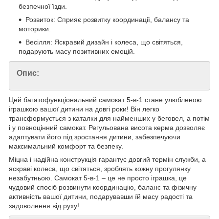
безпечної їзди.
Розвиток: Сприяє розвитку координації, балансу та
моторики.
Весілля: Яскравий дизайн і колеса, що світяться,
подарують масу позитивних емоцій.
Опис:
Цей багатофункціональний самокат 5-в-1 стане улюбленою
іграшкою вашої дитини на довгі роки! Він легко
трансформується з каталки для найменших у беговел, а потім
і у повноцінний самокат. Регульована висота керма дозволяє
адаптувати його під зростання дитини, забезпечуючи
максимальний комфорт та безпеку.
Міцна і надійна конструкція гарантує довгий термін служби, а
яскраві колеса, що світяться, зроблять кожну прогулянку
незабутньою. Самокат 5-в-1 – це не просто іграшка, це
чудовий спосіб розвинути координацію, баланс та фізичну
активність вашої дитини, подарувавши їй масу радості та
задоволення від руху!