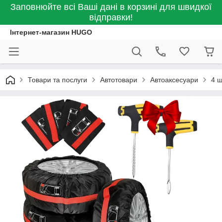
Заповнюйте всі Ваші дані в корзині для швидкої
відправки!
Інтернет-магазин HUGO
Товари та послуги
Автотовари
Автоаксесуари
4 ш