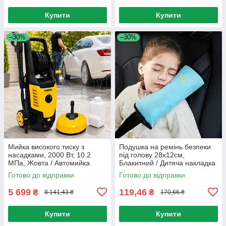
Купити
Купити
–30%
–30%
Мийка високого тиску з
Подушка на ремінь безпеки
насадками, 2000 Вт, 10.2
під голову 28х12см,
МПа, Жовта / Автомийка
Блакитний / Дитяча накладка
високого тиску / Мийка для
на ремінь / Подушка адаптер
Готово до відправки
Готово до відправки
машини / Міні мийка
5 699
119,46
₴
₴
8 141,43 ₴
170,66 ₴
Купити
Купити