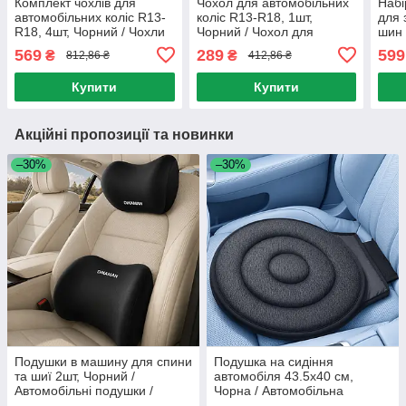
Комплект чохлів для
Чохол для автомобільних
Набі
автомобільних коліс R13-
коліс R13-R18, 1шт,
для 
R18, 4шт, Чорний / Чохли
Чорний / Чохол для
шин 
для коліс / Чохли на
зберігання коліс /
Чохл
569
289
599
₴
₴
812,86 ₴
412,86 ₴
запаску / Захисні чохли
Захисний чохол для шин /
для 
для шин
Чохли на запаску
Купити
Купити
Акційні пропозиції та новинки
–30%
–30%
Подушки в машину для спини
Подушка на сидіння
та шиї 2шт, Чорний /
автомобіля 43.5х40 см,
Автомобільні подушки /
Чорна / Автомобільна
Ортопедичні подушки в авто
подушка на сидіння /