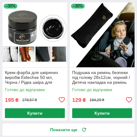
–30%
–30%
Крем-фарба для шкіряних
Подушка на ремінь безпеки
виробів Еidechse 50 мл,
під голову 28х12см, чорний /
Чорна / Рідка шкіра для
Дитяча накладка на ремінь
відновлення шкіри
безпеки
Готово до відправки
Готово до відправки
195
129
₴
₴
278,57 ₴
184,29 ₴
Купити
Купити
Показати ще