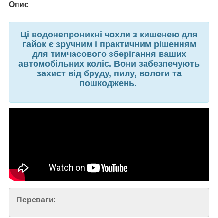
Опис
Ці водонепроникні чохли з кишенею для
гайок є зручним і практичним рішенням
для тимчасового зберігання ваших
автомобільних коліс. Вони забезпечують
захист від бруду, пилу, вологи та
пошкоджень.
Переваги: