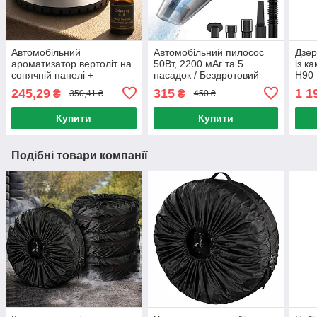
Автомобільний
Автомобільний пилосос
Дзер
ароматизатор вертоліт на
50Вт, 2200 мАг та 5
із к
сонячній панелі +
насадок / Бездротовий
H90 
парфумована олійка,
пилосос в авто /
реєс
245,29
315
1 1
₴
₴
350,41 ₴
450 ₴
Сріблястий / Пахучка в
Портативний пилосос
екр
авто
Купити
Купити
Подібні товари компанії