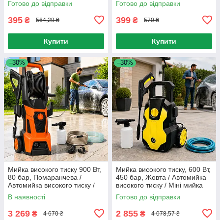
Готово до відправки
Готово до відправки
Обертова подушка для авто
395
399
₴
₴
564,29 ₴
570 ₴
Купити
Купити
–30%
–30%
Мийка високого тиску 900 Вт,
Мийка високого тиску, 600 Вт,
80 бар, Помаранчева /
450 бар, Жовта / Автомийка
Автомийка високого тиску /
високого тиску / Міні мийка
Міні мийка / Мийка для
для машини
В наявності
Готово до відправки
машини
3 269
2 855
₴
₴
4 670 ₴
4 078,57 ₴