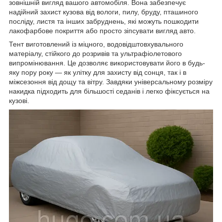
зовнішній вигляд вашого автомобіля. Вона забезпечує
надійний захист кузова від вологи, пилу, бруду, пташиного
посліду, листя та інших забруднень, які можуть пошкодити
лакофарбове покриття або просто зіпсувати вигляд авто.
Тент виготовлений із міцного, водовідштовхувального
матеріалу, стійкого до розривів та ультрафіолетового
випромінювання. Це дозволяє використовувати його в будь-
яку пору року — як улітку для захисту від сонця, так і в
міжсезоння від дощу та вітру. Завдяки універсальному розміру
накидка підходить для більшості седанів і легко фіксується на
кузові.