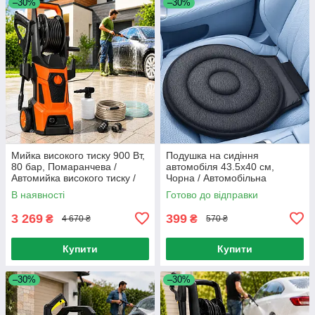
–30%
–30%
Мийка високого тиску 900 Вт,
Подушка на сидіння
80 бар, Помаранчева /
автомобіля 43.5х40 см,
Автомийка високого тиску /
Чорна / Автомобільна
Міні мийка / Мийка для
подушка на сидіння /
В наявності
Готово до відправки
машини
Обертова подушка для авто
3 269
399
₴
₴
4 670 ₴
570 ₴
Купити
Купити
–30%
–30%