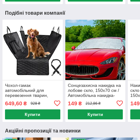
Подібні товари компанії
Чохол-гамак
Сонцезахисна накидка на
Наки
автомобільний для
лобове скло, 150х70 см /
скло
перевезення тварин,
Автомобільна накидка-
150х
132х45х52 см, Чорний /
чохол на скло
захи
649,60
149
149
₴
₴
928 ₴
212,86 ₴
Накидка на заднє сидіння
від с
авто для собак
Купити
Купити
Акційні пропозиції та новинки