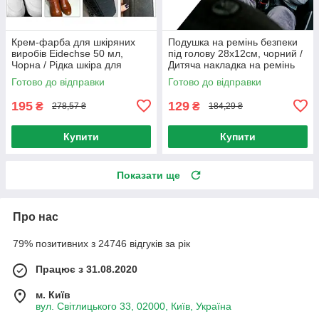
Крем-фарба для шкіряних
Подушка на ремінь безпеки
виробів Еidechse 50 мл,
під голову 28х12см, чорний /
Чорна / Рідка шкіра для
Дитяча накладка на ремінь
відновлення шкіри
безпеки
Готово до відправки
Готово до відправки
195
129
₴
₴
278,57 ₴
184,29 ₴
Купити
Купити
Показати ще
Про нас
79% позитивних з 24746 відгуків за рік
Працює з 31.08.2020
м. Київ
вул. Світлицького 33, 02000, Київ, Україна