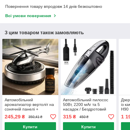
Повернення товару впродовж 14 днів безкоштовно
Всі умови повернення
З цим товаром також замовляють
Автомобільний
Автомобільний пилосос
Дзер
ароматизатор вертоліт на
50Вт, 2200 мАг та 5
із к
сонячній панелі +
насадок / Бездротовий
H90 
парфумована олійка,
пилосос в авто /
реєс
245,29
315
1 1
₴
₴
350,41 ₴
450 ₴
Сріблястий / Пахучка в
Портативний пилосос
екр
авто
Купити
Купити