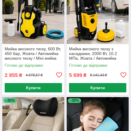
Мийка високого тиску, 600 Вт,
Мийка високого тиску з
450 бар, Жовта / Автомийка
насадками, 2000 Вт, 10.2
високого тиску / Міні мийка
МПа, Жовта / Автомийка
для машини
високого тиску / Мийка для
Готово до відправки
Готово до відправки
машини / Міні мийка
2 855
5 699
₴
₴
4 078,57 ₴
8 141,43 ₴
Купити
Купити
–30%
–30%