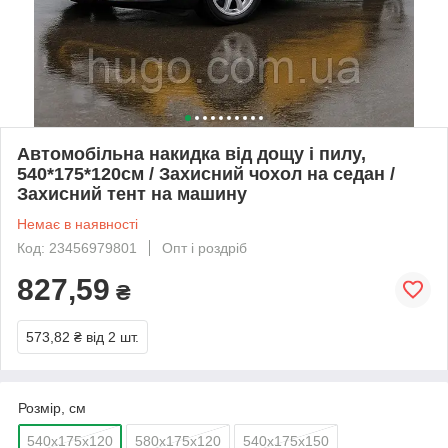
Автомобільна накидка від дощу і пилу,
540*175*120см / Захисний чохол на седан /
Захисний тент на машину
Немає в наявності
Код: 23456979801
Опт і роздріб
827,59
₴
573,82 ₴
від 2 шт.
Розмір, см
540х175х120
580х175х120
540х175х150