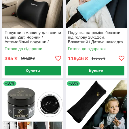
Подушки в машину для спини
Подушка на ремінь безпеки
та шиї 2шт, Чорний /
під голову 28х12см,
Автомобільні подушки /
Блакитний / Дитяча накладка
Ортопедичні подушки в авто
на ремінь / Подушка адаптер
Готово до відправки
Готово до відправки
395
119,46
₴
₴
564,29 ₴
170,66 ₴
Купити
Купити
–30%
–30%