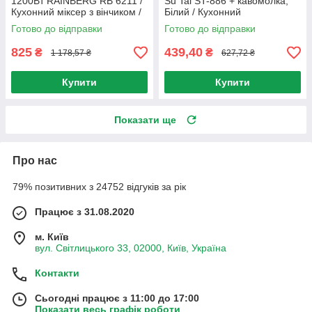
1200Вт RAINBERG RB 6211 /
Su Tai ST-886 + кавомолка,
Кухонний міксер з вінчиком /
Білий / Кухонний
Блендер подрібнювач
подрібнювач із чашею від
Готово до відправки
Готово до відправки
мережі
825
439,40
₴
₴
1 178,57 ₴
627,72 ₴
Купити
Купити
Показати ще
Про нас
79% позитивних з 24752 відгуків за рік
Працює з 31.08.2020
м. Київ
вул. Світлицького 33, 02000, Київ, Україна
Контакти
Сьогодні працює з 11:00 до 17:00
Показати весь графік роботи