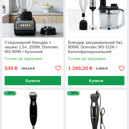
Стаціонарний блендер з
Блендер занурювальний 5в1,
чашею 1,5л, 250Вт, Domotec
800W, Domotec MS 5106 /
MS-9099 / Кухонний
Багатофункціональний
подрібнювач з кавомолкою
подрібнювач / Міні комбайн
Готово до відправки
Готово до відправки
549
1 299,20
₴
₴
784,29 ₴
1 856 ₴
Купити
Купити
–30%
–30%