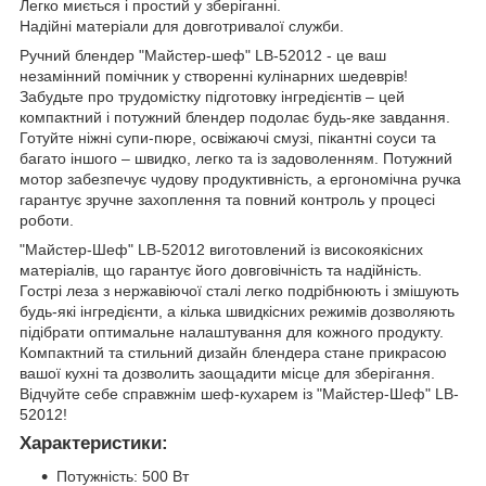
Легко миється і простий у зберіганні.
Надійні матеріали для довготривалої служби.
Ручний блендер "Майстер-шеф" LB-52012 - це ваш
незамінний помічник у створенні кулінарних шедеврів!
Забудьте про трудомістку підготовку інгредієнтів – цей
компактний і потужний блендер подолає будь-яке завдання.
Готуйте ніжні супи-пюре, освіжаючі смузі, пікантні соуси та
багато іншого – швидко, легко та із задоволенням. Потужний
мотор забезпечує чудову продуктивність, а ергономічна ручка
гарантує зручне захоплення та повний контроль у процесі
роботи.
"Майстер-Шеф" LB-52012 виготовлений із високоякісних
матеріалів, що гарантує його довговічність та надійність.
Гострі леза з нержавіючої сталі легко подрібнюють і змішують
будь-які інгредієнти, а кілька швидкісних режимів дозволяють
підібрати оптимальне налаштування для кожного продукту.
Компактний та стильний дизайн блендера стане прикрасою
вашої кухні та дозволить заощадити місце для зберігання.
Відчуйте себе справжнім шеф-кухарем із "Майстер-Шеф" LB-
52012!
Характеристики:
Потужність: 500 Вт