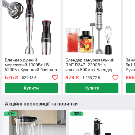
Блендер ручний
Блендер занурювальний
Зан
мережевий 1000Вт LB-
RAF R347, 2200Вт, з
5в1 
52005 / Кухонний блендер
чашею 500мл / Блендер
Ручн
універсальний /
подрібнювач / Кухонний
Кухо
575
879
895
₴
₴
821,43 ₴
1 255,72 ₴
Занурювальний блендер
блендер міксер
Кухо
Купити
Купити
Акційні пропозиції та новинки
–30%
–30%