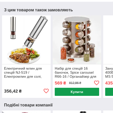
З цим товаром також замовляють
Електричний млин для
Набір для спецій 16
Зан
спецій NJ-519 /
баночок, Spice carousel
400В
Електромлин для солі,
R66-16 / Органайзер для
MS 5
перцю на батарейках /
спецій на обертовій
подр
569
435
₴
812,86 ₴
Електросільниця
підставці / Карусель для
бле
спецій
356,42
₴
Купити
Подібні товари компанії