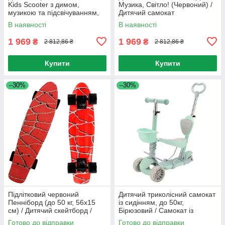
Kids Scooter з димом,
Музика, Світло! (Червоний) /
музикою та підсвічуванням,
Дитячий самокат
Червоний / Дитячий самокат
В наявності
В наявності
1 969
1 969
₴
₴
2 812,86 ₴
2 812,86 ₴
Купити
Купити
–30%
–30%
Підлітковий червоний
Дитячий триколісний самокат
Пенніборд (до 50 кг, 56x15
із сидінням, до 50кг,
см) / Дитячий скейтборд /
Бірюзовий / Самокат із
Пенні борд / Скейт
батьківською ручкою /
Готово до відправки
Готово до відправки