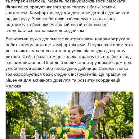
та потреби малюка. Модель поєднує можливості самоката,
біговела та прогулянкового транспорту з батьківським
контролем. Комфортне сидіння дозволяє дитині відпочивати
під час руху. Захисні бортики забезпечують додаткову
підтримку та безпеку. Яскравий дизайн неодмінно
сподобається маленьким дослідникам.
Батьківська ручка допомагає контролювати напрямок руху та
робить прогулянки ще комфортнішими. Регульовані елементи
дозволяють налаштувати конструкцію відповідно до зросту
дитини. Стійка база та міцні колеса гарантують надійність під
час використання. Передній кошик стане зручним місцем для
улюблених іграшок або необхідних дрібниць. Самокат легко
трансформується без складних інструментів. Це практичне
рішення для активного дозвілля та розвитку координації
малюка.