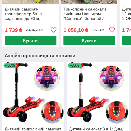
Дитячий самокат-
Триколісний самокат з
Дитя
трансформер 5в1 з
сидінням і кошиком
12 д
сидінням, до 90 кг,
"Сонечко", Зелений /
1-OR
Зелений / Самокат для
Дитячий самокат /
Само
дітей / Самокат коляска /
Самокат для дітей
Само
1 739
1 059,10
1 7
₴
₴
2 484,29 ₴
1 513 ₴
Самокат з ручкою
руч
Купити
Купити
Акційні пропозиції та новинки
–30%
–30%
Дитячий триколісний самокат
Дитячий самокат 3 в 1: Дим,