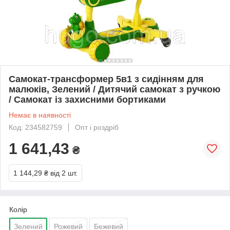
Самокат-трансформер 5в1 з сидінням для
малюків, Зелений / Дитячий самокат з ручкою
/ Самокат із захисними бортиками
Немає в наявності
Код: 234582759
Опт і роздріб
1 641,43
₴
1 144,29 ₴
від 2 шт.
Колір
Зелений
Рожевий
Бежевий