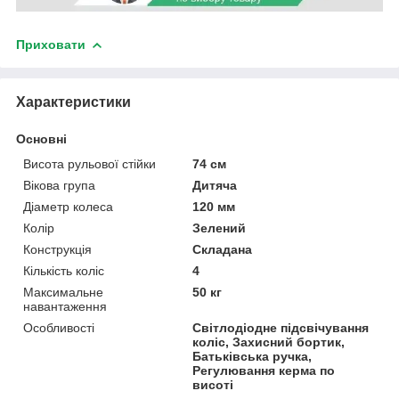
Приховати
Характеристики
Основні
Висота рульової стійки
74 см
Вікова група
Дитяча
Діаметр колеса
120 мм
Колір
Зелений
Конструкція
Складана
Кількість коліс
4
Максимальне
50 кг
навантаження
Особливості
Світлодіодне підсвічування
коліс, Захисний бортик,
Батьківська ручка,
Регулювання керма по
висоті