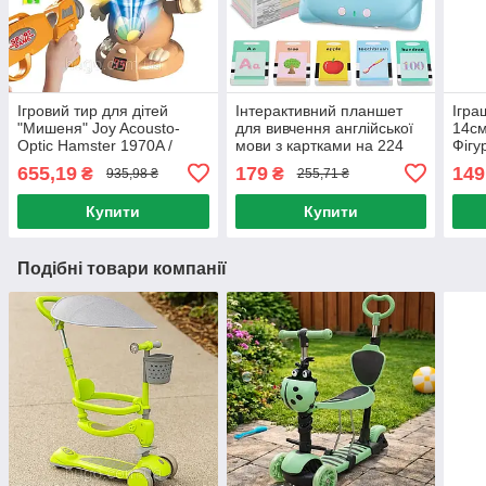
Ігровий тир для дітей
Інтерактивний планшет
Ігра
"Мишеня" Joy Acousto-
для вивчення англійської
14см
Optic Hamster 1970A /
мови з картками на 224
Фігу
Дитяча гра з бластером та
слова / Дитячі розвиваючі
Фігу
655,19
179
149
₴
₴
935,98 ₴
255,71 ₴
мішенню
картки
ігра
Купити
Купити
Подібні товари компанії