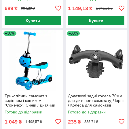
Дитячий самокат із кошиком
689
1 149,13
₴
₴
984,29 ₴
1 641,61 ₴
Купити
Купити
–30%
–30%
Триколісний самокат з
Додаткові задні колеса 70мм
сидінням і кошиком
для дитячого самокату, Чорні
"Сонечко", Синій / Дитячий
/ Колеса для самокатів
самокат / Самокат для дітей
Готово до відправки
Готово до відправки
1 049
235
₴
₴
1 498,57 ₴
335,71 ₴