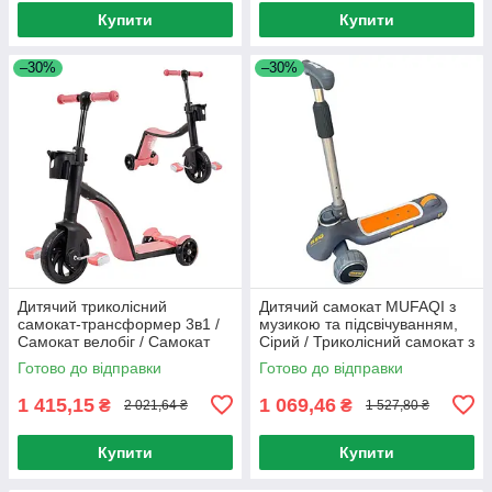
Купити
Купити
–30%
–30%
Дитячий триколісний
Дитячий самокат MUFAQI з
самокат-трансформер 3в1 /
музикою та підсвічуванням,
Самокат велобіг / Самокат
Сірий / Триколісний самокат з
для дітей / Триколісний
регульованою ручкою /
Готово до відправки
Готово до відправки
велосипед
Самокат для дітей
1 415,15
1 069,46
₴
₴
2 021,64 ₴
1 527,80 ₴
Купити
Купити