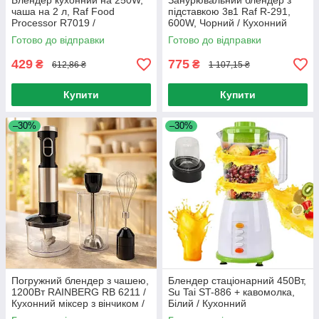
Блендер кухонний на 250W,
Занурювальний блендер з
чаша на 2 л, Raf Food
підставкою 3в1 Raf R-291,
Processor R7019 /
600W, Чорний / Кухонний
Подрібнювач
ручний блендер подрібнювач
Готово до відправки
Готово до відправки
багатофункціональний
з чашею / Міксер
429
775
₴
₴
612,86 ₴
1 107,15 ₴
Купити
Купити
–30%
–30%
Погружний блендер з чашею,
Блендер стаціонарний 450Вт,
1200Вт RAINBERG RB 6211 /
Su Tai ST-886 + кавомолка,
Кухонний міксер з вінчиком /
Білий / Кухонний
Блендер подрібнювач
подрібнювач із чашею від