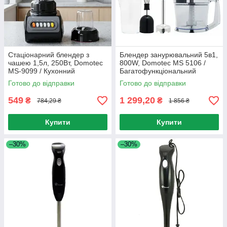
Стаціонарний блендер з
Блендер занурювальний 5в1,
чашею 1,5л, 250Вт, Domotec
800W, Domotec MS 5106 /
MS-9099 / Кухонний
Багатофункціональний
подрібнювач з кавомолкою
подрібнювач / Міні комбайн
Готово до відправки
Готово до відправки
549
1 299,20
₴
₴
784,29 ₴
1 856 ₴
Купити
Купити
–30%
–30%