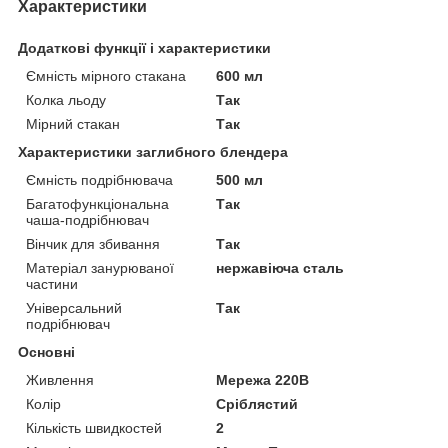
Характеристики
Додаткові функції і характеристики
Ємність мірного стакана
600 мл
Колка льоду
Так
Мірний стакан
Так
Характеристики заглибного блендера
Ємність подрібнювача
500 мл
Багатофункціональна
Так
чаша-подрібнювач
Вінчик для збивання
Так
Матеріал занурюваної
нержавіюча сталь
частини
Універсальний
Так
подрібнювач
Основні
Живлення
Мережа 220В
Колір
Сріблястий
Кількість швидкостей
2