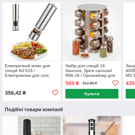
Електричний млин для
Набір для спецій 16
Зан
спецій NJ-519 /
баночок, Spice carousel
400В
Електромлин для солі,
R66-16 / Органайзер для
MS 5
перцю на батарейках /
спецій на обертовій
подр
569
435
₴
812,86 ₴
Електросільниця
підставці / Карусель для
бле
спецій
356,42
₴
Купити
Подібні товари компанії