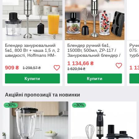
Блендер занурювальний
Блендер ручний 6в1,
Ручн
5в1, 800 Вт + чаша 1,5 л, 2
1500Вт, 500мл, ZP-117 /
075:
швидкості, Hoffmans HM-
Занурювальний блендер /
турб
8043 / Кухонний блендер
Занурювальний міксер
Зану
1 134,66
₴
подрібнювач / Ручний
Блен
909
1 1
₴
1 298,57 ₴
1 620,94 ₴
блендер
Купити
Купити
Акційні пропозиції та новинки
–30%
–30%