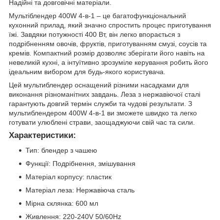
Надійні та довговічні матеріали.
Мультіблендер 400W 4-в-1 – це багатофункціональний
кухонний прилад, який значно спростить процес приготування
їжі. Завдяки потужності 400 Вт, він легко впорається з
подрібненням овочів, фруктів, приготуванням смузі, соусів та
кремів. Компактний розмір дозволяє зберігати його навіть на
невеликій кухні, а інтуїтивно зрозуміле керування робить його
ідеальним вибором для будь-якого користувача.
Цей мультиблендер оснащений різними насадками для
виконання різноманітних завдань. Леза з нержавіючої сталі
гарантують довгий термін служби та чудові результати. З
мультиблендером 400W 4-в-1 ви зможете швидко та легко
готувати улюблені страви, заощаджуючи свій час та сили.
Характеристики:
Тип: блендер з чашею
Функції: Подрібнення, змішування
Матеріал корпусу: пластик
Матеріал леза: Нержавіюча сталь
Мірна склянка: 600 мл
Живлення: 220-240V 50/60Hz