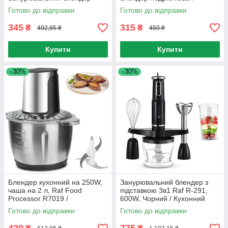
Готово до відправки
Готово до відправки
345
315
₴
₴
492,85 ₴
450 ₴
Купити
Купити
–30%
–30%
Блендер кухонний на 250W,
Занурювальний блендер з
чаша на 2 л, Raf Food
підставкою 3в1 Raf R-291,
Processor R7019 /
600W, Чорний / Кухонний
Подрібнювач
ручний блендер подрібнювач
Готово до відправки
Готово до відправки
багатофункціональний
з чашею / Міксер