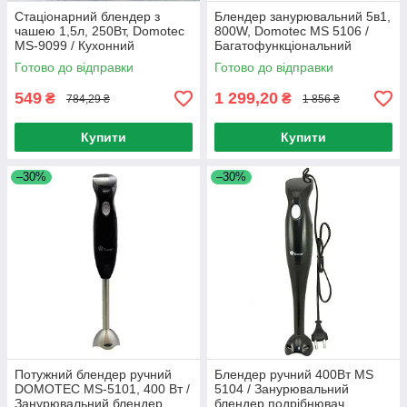
Стаціонарний блендер з
Блендер занурювальний 5в1,
чашею 1,5л, 250Вт, Domotec
800W, Domotec MS 5106 /
MS-9099 / Кухонний
Багатофункціональний
подрібнювач з кавомолкою
подрібнювач / Міні комбайн
Готово до відправки
Готово до відправки
549
1 299,20
₴
₴
784,29 ₴
1 856 ₴
Купити
Купити
–30%
–30%
Потужний блендер ручний
Блендер ручний 400Вт MS
DOMOTEC MS-5101, 400 Вт /
5104 / Занурювальний
Занурювальний блендер
блендер подрібнювач