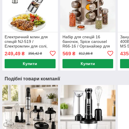
Електричний млин для
Набір для спецій 16
Зан
спецій NJ-519 /
баночок, Spice carousel
400В
Електромлин для солі,
R66-16 / Органайзер для
MS 5
перцю на батарейках /
спецій на обертовій
подр
249,49
569
435
₴
₴
356,42 ₴
812,86 ₴
Електросільниця
підставці / Карусель для
бле
спецій
Купити
Купити
Подібні товари компанії