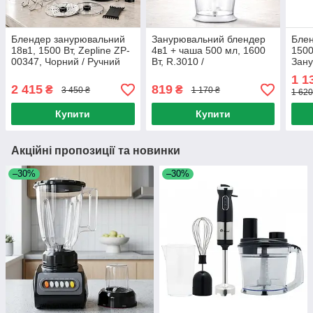
Блендер занурювальний
Занурювальний блендер
Блен
18в1, 1500 Вт, Zepline ZP-
4в1 + чаша 500 мл, 1600
1500
00347, Чорний / Ручний
Вт, R.3010 /
Зану
блендер / Кухонний
Багатофункціональний
Зану
1 1
блендер / Подрібнювач
подрібнювач / Ручний
2 415
819
₴
₴
3 450 ₴
1 170 ₴
1 620
блендер
блендер
Купити
Купити
Акційні пропозиції та новинки
–30%
–30%