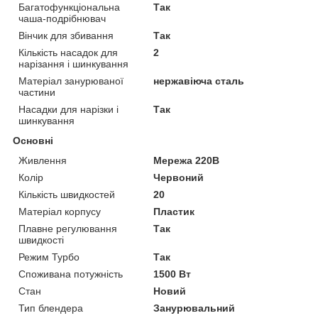
Багатофункціональна
Так
чаша-подрібнювач
Вінчик для збивання
Так
Кількість насадок для
2
нарізання і шинкування
Матеріал занурюваної
нержавіюча сталь
частини
Насадки для нарізки і
Так
шинкування
Основні
Живлення
Мережа 220В
Колір
Червоний
Кількість швидкостей
20
Матеріал корпусу
Пластик
Плавне регулювання
Так
швидкості
Режим Турбо
Так
Споживана потужність
1500 Вт
Стан
Новий
Тип блендера
Занурювальний