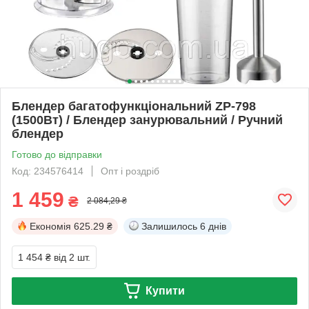
Блендер багатофункціональний ZP-798
(1500Вт) / Блендер занурювальний / Ручний
блендер
Готово до відправки
Код: 234576414
Опт і роздріб
1 459
₴
2 084,29 ₴
Економія
625.29 ₴
Залишилось
6 днів
1 454 ₴
від 2 шт.
Купити