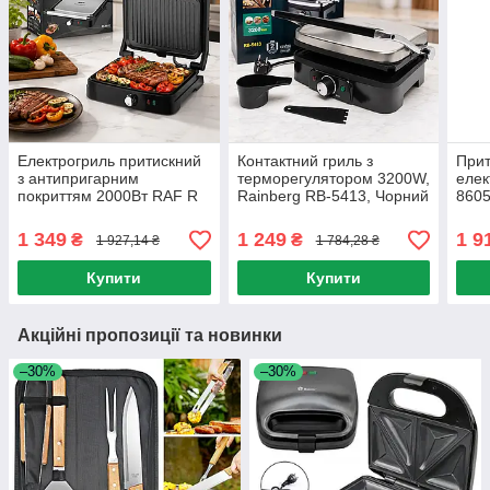
Електрогриль притискний
Контактний гриль з
Прит
з антипригарним
терморегулятором 3200W,
елек
покриттям 2000Вт RAF R
Rainberg RB-5413, Чорний
8605
2682, Сріблястий /
/ Притискний
грил
Електричний гриль /
електрогриль / Настільний
Конт
1 349
1 249
1 9
₴
₴
1 927,14 ₴
1 784,28 ₴
Настільний гриль
гриль для дому
Елек
Купити
Купити
Акційні пропозиції та новинки
–30%
–30%