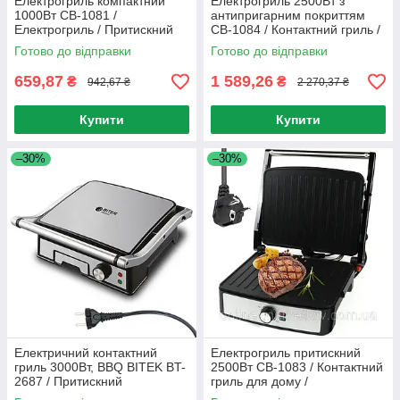
Електрогриль компактний
Електрогриль 2500Вт з
1000Вт CB-1081 /
антипригарним покриттям
Електрогриль / Притискний
СВ-1084 / Контактний гриль /
гриль
Електрогриль притискний
Готово до відправки
Готово до відправки
659,87
1 589,26
₴
₴
942,67 ₴
2 270,37 ₴
Купити
Купити
–30%
–30%
Електричний контактний
Електрогриль притискний
гриль 3000Вт, BBQ BITEK BT-
2500Вт СВ-1083 / Контактний
2687 / Притискний
гриль для дому /
електрогриль з
Електрогриль