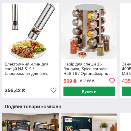
Електричний млин для
Набір для спецій 16
Зан
спецій NJ-519 /
баночок, Spice carousel
400В
Електромлин для солі,
R66-16 / Органайзер для
MS 5
перцю на батарейках /
спецій на обертовій
подр
569
435
₴
812,86 ₴
Електросільниця
підставці / Карусель для
бле
спецій
356,42
₴
Купити
Подібні товари компанії