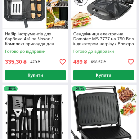
Набір інструментів для
Сендвічниця електрична
барбекю 4в1 та Чохол /
Domotec MS 7777 на 750 Вт з
Комплект приладдя для
індикатором нагріву / Електро
гриля (лопатка, щипці, вилка,
бутербродниця гриль
Готово до відправки
Готово до відправки
ніж)
335,30
489
₴
₴
479 ₴
698,57 ₴
Купити
Купити
–30%
–30%