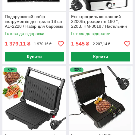
Подарунковий набір
Електрогриль контактний
інструментів для гриля 18 шт
2200Вт, розкриття 180 °,
AD-2228 / Набір для барбекю
220В, HM-3018 / Настільний
/ Набір для мангала
електрогриль / Міні гриль для
Готово до відправки
Готово до відправки
дому
1 379,11
1 545
₴
₴
1 970,16 ₴
2 207,14 ₴
Купити
Купити
–30%
–30%