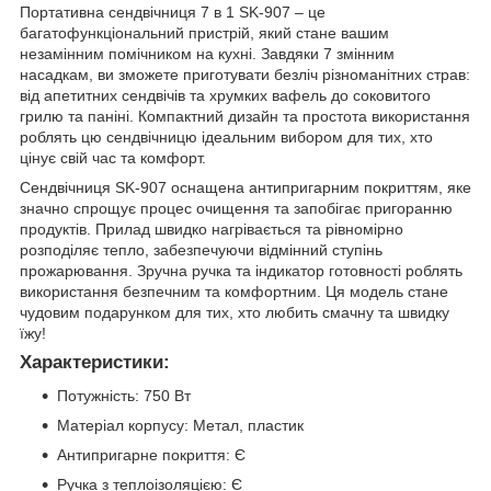
Портативна сендвічниця 7 в 1 SK-907 – це
багатофункціональний пристрій, який стане вашим
незамінним помічником на кухні. Завдяки 7 змінним
насадкам, ви зможете приготувати безліч різноманітних страв:
від апетитних сендвічів та хрумких вафель до соковитого
грилю та паніні. Компактний дизайн та простота використання
роблять цю сендвічницю ідеальним вибором для тих, хто
цінує свій час та комфорт.
Сендвічниця SK-907 оснащена антипригарним покриттям, яке
значно спрощує процес очищення та запобігає пригоранню
продуктів. Прилад швидко нагрівається та рівномірно
розподіляє тепло, забезпечуючи відмінний ступінь
прожарювання. Зручна ручка та індикатор готовності роблять
використання безпечним та комфортним. Ця модель стане
чудовим подарунком для тих, хто любить смачну та швидку
їжу!
Характеристики:
Потужність: 750 Вт
Матеріал корпусу: Метал, пластик
Антипригарне покриття: Є
Ручка з теплоізоляцією: Є