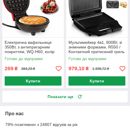
Електрична вафельниця
Мультимейкер 4в1, 800Вт, зі
350Вт, з антипригарним
знімними формами, R550 /
покриттям, WQ-H60, колір
Контактний притискний гриль
Рандом / Портативна міні
/ Мультипекар /
Готово до відправки
Готово до відправки
вафельниця
Бутербродниця
269
979,10
₴
₴
384,29 ₴
1 398,72 ₴
Купити
Купити
Показати ще
Про нас
79% позитивних з 24807 відгуків за рік