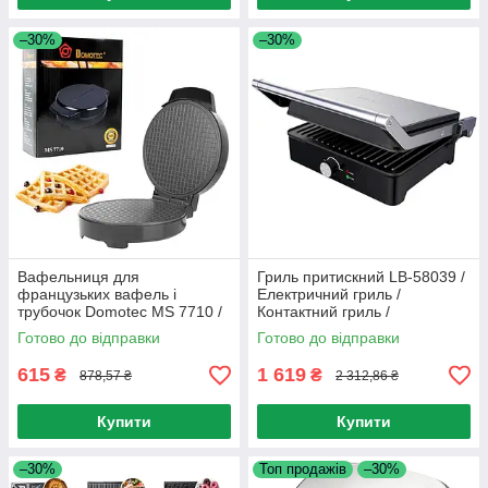
–30%
–30%
Вафельниця для
Гриль притискний LB-58039 /
французьких вафель і
Електричний гриль /
трубочок Domotec MS 7710 /
Контактний гриль /
Електровафельниця /
Електрогриль / Міні гриль
Готово до відправки
Готово до відправки
Вафельниця електрична
615
1 619
₴
₴
878,57 ₴
2 312,86 ₴
Купити
Купити
–30%
Топ продажів
–30%