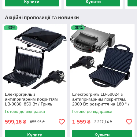
Купити
Купити
Акційні пропозиції та новинки
–30%
–30%
Електрогриль з
Електрогриль LB-58024 з
антипригарним покриттям
антипригарним покриттям,
LB-9030, 850 Вт / Гриль
2000 Вт, розкриття на 180 ° /
електричний / Електричний
Контактний гриль / Гриль
Готово до відправки
Готово до відправки
барбекю
599,16
1 559
₴
₴
855,95 ₴
2 227,14 ₴
Купити
Купити