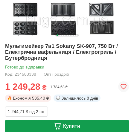
Мультимейкер 7в1 Sokany SK-907, 750 Вт /
Електрична вафельниця / Електрогриль /
Бутербродниця
Готово до відправки
Код: 234583338
Опт і роздріб
1 249,28
₴
1 784,68 ₴
Економія
535.40 ₴
Залишилось
8 днів
1 244,71 ₴
від 2 шт.
Купити