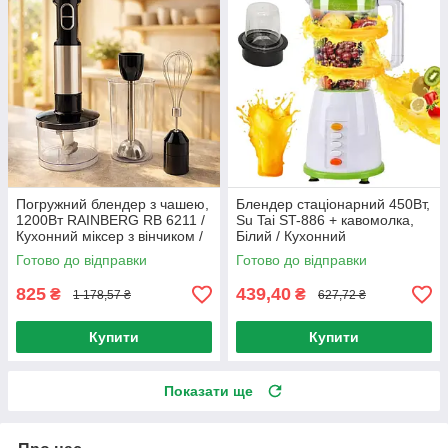
Погружний блендер з чашею,
Блендер стаціонарний 450Вт,
1200Вт RAINBERG RB 6211 /
Su Tai ST-886 + кавомолка,
Кухонний міксер з вінчиком /
Білий / Кухонний
Блендер подрібнювач
подрібнювач із чашею від
Готово до відправки
Готово до відправки
мережі
825
439,40
₴
₴
1 178,57 ₴
627,72 ₴
Купити
Купити
Показати ще