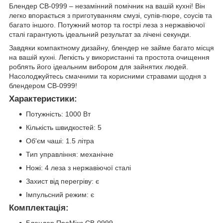
Блендер СВ-0999 – незамінний помічник на вашій кухні! Він
легко впорається з приготуванням смузі, супів-пюре, соусів та
багато іншого. Потужний мотор та гострі леза з нержавіючої
сталі гарантують ідеальний результат за лічені секунди.
Завдяки компактному дизайну, блендер не займе багато місця
на вашій кухні. Легкість у використанні та простота очищення
роблять його ідеальним вибором для зайнятих людей.
Насолоджуйтесь смачними та корисними стравами щодня з
блендером СВ-0999!
Характеристики:
Потужність: 1000 Вт
Кількість швидкостей: 5
Об'єм чаші: 1.5 літра
Тип управління: механічне
Ножі: 4 леза з нержавіючої сталі
Захист від перегріву: є
Імпульсний режим: є
Комплектація:
Блендер ПроМікс СВ-0999