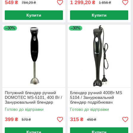
549
1 299,20
₴
₴
784,29 ₴
1 856 ₴
Купити
Купити
–30%
–30%
Потужний блендер ручний
Блендер ручний 400Вт MS
DOMOTEC MS-5101, 400 Вт /
5104 / Занурювальний
Занурювальний блендер
блендер подрібнювач
Готово до відправки
Готово до відправки
399
315
₴
₴
570 ₴
450 ₴
Купити
Купити