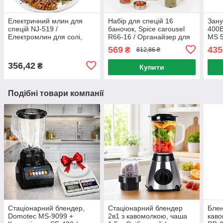
Електричний млин для
Набір для спецій 16
Зан
спецій NJ-519 /
баночок, Spice carousel
400В
Електромлин для солі,
R66-16 / Органайзер для
MS 5
перцю на батарейках /
спецій на обертовій
подр
569
435
₴
812,86 ₴
Електросільниця
підставці / Карусель для
бле
спецій
356,42
₴
Купити
Подібні товари компанії
Стаціонарний блендер,
Стаціонарний блендер
Блен
Domotec MS-9099 +
2в1 з кавомолкою, чаша
каво