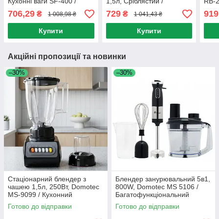
Кухонні ваги SF-400 /
1,5л, Сріблястий /
RB-2
Кухонний подрібнювач з
Блендер подрібнювач /
Кухо
706,29
729
919
₴
₴
1 008,98 ₴
1 041,43 ₴
кавомолкою
Блендер для смузі
Подр
мли
Купити
Купити
Акційні пропозиції та новинки
–30%
–30%
Стаціонарний блендер з
Блендер занурювальний 5в1,
чашею 1,5л, 250Вт, Domotec
800W, Domotec MS 5106 /
MS-9099 / Кухонний
Багатофункціональний
подрібнювач з кавомолкою
подрібнювач / Міні комбайн
Готово до відправки
Готово до відправки