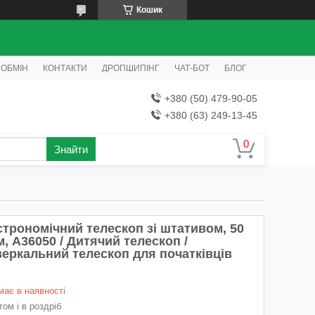
Кошик
 ОБМІН
КОНТАКТИ
ДРОПШИПІНГ
ЧАТ-БОТ
БЛОГ
+380 (50) 479-90-05
+380 (63) 249-13-45
Знайти
строномічний телескоп зі штативом, 50
, A36050 / Дитячий телескоп /
зеркальний телескоп для початківців
має в наявності
ом і в роздріб