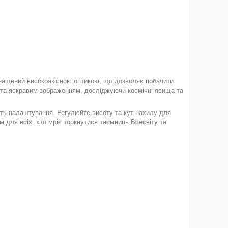
снащений високоякісною оптикою, що дозволяє побачити
им та яскравим зображенням, досліджуючи космічні явища та
ість налаштування. Регулюйте висоту та кут нахилу для
для всіх, хто мріє торкнутися таємниць Всесвіту та