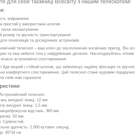
те для себе таємниці Всесвіту з нашим телескопом!
и:
ість зображення.
а простий у використанні штатив.
 легке налаштування.
 розмір та зручність транспортування.
для початківців та досвідчених астрономів.
номічний телескоп – ваш ключ до захоплюючих космічних пригод. Він о
ірки та інші небесні тіла у найдрібніших деталях. Насолоджуйтесь чітк
 власні астрономічні спостереження.
і йде міцний і стійкий штатив, що забезпечує надійну фіксацію та зручн
но комфортного спостереження. Цей телескоп стане чудовим подарунком 
ля себе нові горизонти.
ристики:
 Астрономічний телескоп
ань вихідної зіниці: 12 мм.
тр вихідної зіниці: 1,5 мм.
акція/фокусна відстань: 360 мм.
рагма: 50 мм.
р: Сріблястий.
ільна здатність: 2,000 кутових секунд.
ір: 45*34 см