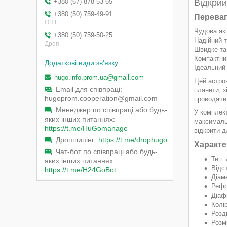
Відкрий
+380 (67) 878-53-65
+380 (50) 759-49-91
Переваг
ОПТ
Чудова як
+380 (50) 759-50-25
Надійний т
Дроп
Швидке та
Компактний
Ідеальний 
hugo.info.prom.ua@gmail.com
Цей астро
Email для співпраці
планети, з
hugoprom.cooperation@gmail.com
проводячи
Менеджер по співпраці або будь-
У комплект
яких інших питаннях
максималь
https://t.me/HuGomanage
відкрити д
Дропшипінг
https://t.me/drophugo
Характе
Чат-бот по співпраці або будь-
Тип:
яких інших питаннях
Відст
https://t.me/H24GoBot
Діаме
Рефр
Діаф
Колі
Розд
Розм