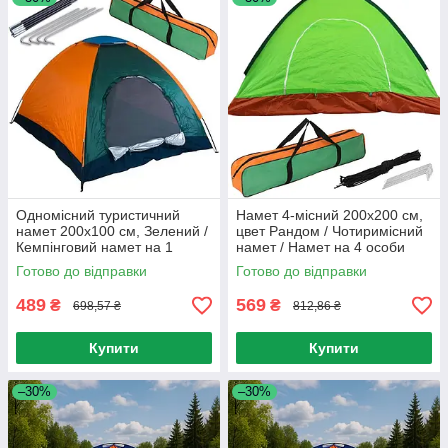
Одномісний туристичний
Намет 4-місний 200х200 см,
намет 200х100 см, Зелений /
цвет Рандом / Чотиримісний
Кемпінговий намет на 1
намет / Намет на 4 особи
особу / Намет для відпочинку
Готово до відправки
Готово до відправки
489
569
₴
₴
698,57 ₴
812,86 ₴
Купити
Купити
–30%
–30%