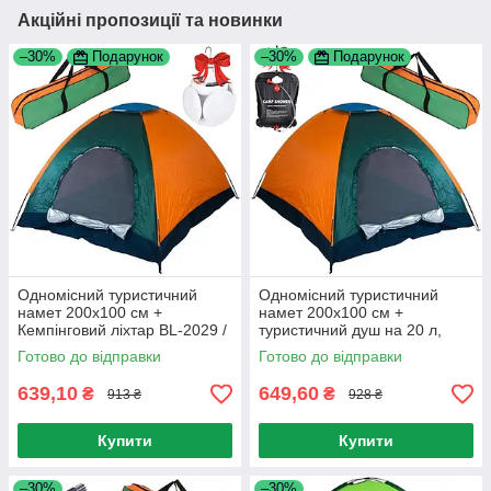
Акційні пропозиції та новинки
–30%
Подарунок
–30%
Подарунок
Одномісний туристичний
Одномісний туристичний
намет 200х100 см +
намет 200х100 см +
Кемпінговий ліхтар BL-2029 /
туристичний душ на 20 л,
Намет на 1 людину
Easy Camp Solar Shower
Готово до відправки
Готово до відправки
639,10
649,60
₴
₴
913 ₴
928 ₴
Купити
Купити
–30%
–30%