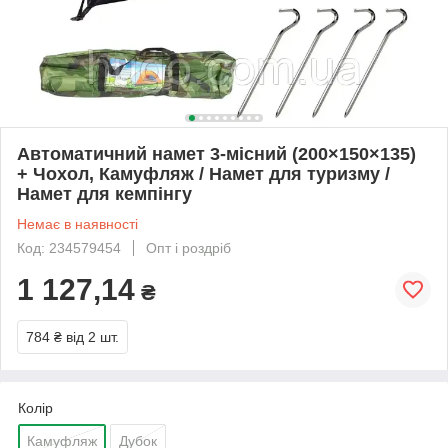
Автоматичний намет 3-місний (200×150×135)
+ Чохол, Камуфляж / Намет для туризму /
Намет для кемпінгу
Немає в наявності
Код: 234579454
Опт і роздріб
1 127,14
₴
784 ₴
від 2 шт.
Колір
Камуфляж
Дубок