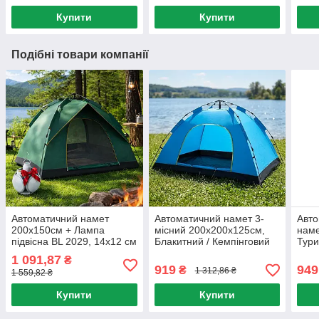
Кили
Купити
Купити
Подібні товари компанії
Автоматичний намет
Автоматичний намет 3-
Авто
200х150см + Лампа
місний 200х200х125см,
наме
підвісна BL 2029, 14х12 см
Блакитний / Кемпінговий
Тури
/ Намет для кемпінгу
намет / Туристичний
кемп
1 091,87
₴
намет для кемпінгу
919
949
₴
1 312,86 ₴
1 559,82 ₴
Купити
Купити