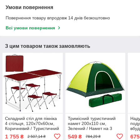
Умови повернення
Повернення товару впродовж 14 днів безкоштовно
Всі умови повернення
З цим товаром також замовляють
Складний стіл для пікніка
Тримісний туристичний
Наду
4 стільця, 120х70х60см,
намет 200х110 см,
под
Коричневий / Туристичний
Зелений / Намет на 3
вбуд
стіл розкладний / Стіл для
персони / Тримісний
Зеле
1 755
549
675
₴
₴
2 507,14 ₴
784,29 ₴
кемпінгу
намет
матр