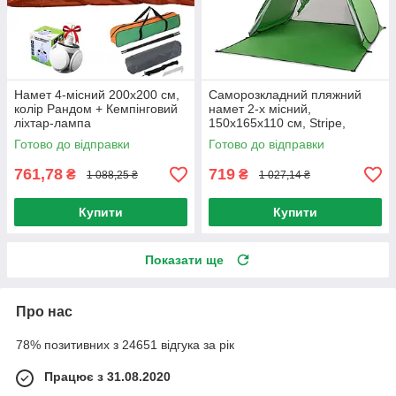
Намет 4-місний 200х200 см,
Саморозкладний пляжний
колір Рандом + Кемпінговий
намет 2-х місний,
ліхтар-лампа
150х165х110 см, Stripe,
Зелений / Намет двомісний
Готово до відправки
Готово до відправки
для кемпінгу
761,78
719
₴
₴
1 088,25 ₴
1 027,14 ₴
Купити
Купити
Показати ще
Про нас
78% позитивних з 24651 відгука за рік
Працює з 31.08.2020