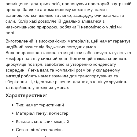
розміщення для трьох осіб, пропонуючи просторий внутрішній
простір. Завдяки автоматичному механізму, намет
встановлюється швидко та легко, заощаджуючи ваш час та
сили. Колір хакі дозволяє їй ідеально зливатися з
навколишньою природою, роблячи її непомітною у лісі чи
полі.
Виготовлений із високоякісних матеріалів, цей намет гарантує
надійний захист від будь-яких погодних умов.
Водонепроникна тканина та міцні шви забезпечують сухість та
комфорт навіть у сильний дощ. Вентиляційні вікна сприяють
циркуляції повітря, запобігаючи утворенню конденсату
всередині. Легка вага та компактні розміри у складеному
вигляді роблять намет зручним для транспортування та
зберігання. Це ідеальне рішення для тих, хто цінує зручність
та надійність у похідних умовах.
Характеристики:
Тип: намет туристичний
Матеріал тенту: поліестер
Кількість спальних місць: 3
Сезон: літо/весна/осінь